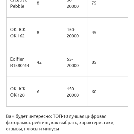
8
75
Pebble
20000
OKLICK
150-
8
45
OK-162
20000
Edifier
55-
42
85
R1580MB
20000
OKLICK
150-
6
60
OK-128
20000
Вам будет интересно: ТОП-10 лучшая цифровая
фоторамка: рейтинг, как выбрать, характеристики,
отзывы, плюсы и минусы