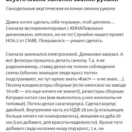
Самодельные акустические колонки своими руками
Давно хотел сделать себе «музыку», чтоб цепляло…
Сначала эксперементировал с КИНАПовскими
динамиками, неплохо, но не то! Случайно нашел проект
HO6.2 от CIARE. Понравился — решил сделать.
Сначала занимался электроникой. Динамики заказал. А
вот фильтры пришлось делать самому. Т.к. я не
радиоинженер, ставку делал на точное соблюдение
схемы (обычно знающие люди кросс потом
подстраивают, но тут нужно знать «Как?» — я не знаю… ).
Посему конденсаторы сборные (если написано на заводе
10 мФ — это еще ничего не значит!), резисторы сборные.
Катушки мотал сам (как выяснилось у них номиналы не
типовые). Потом делал сами корпуса. Сделал корпус
двойной. Внутренняя часть из МДФ 20 мм (у итальянцев
больше ничего не планировалось), внешняя из дуба 20
мм (сам добавил, для красоты-надежности). Кроме того
добавил сзади колонки нишу под кросс, т.к. он