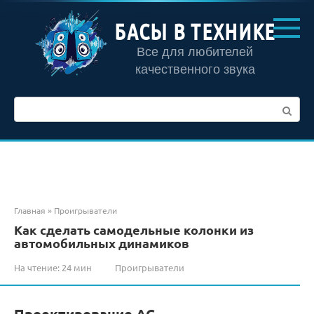
Перейти
к
БАСЫ В ТЕХНИКЕ
контенту
Все для любителей
качественного звука
Поиск:
Главная
»
Проигрыватели
Как сделать самодельные колонки из
автомобильных динамиков
На чтение:
24 мин
Проигрыватели