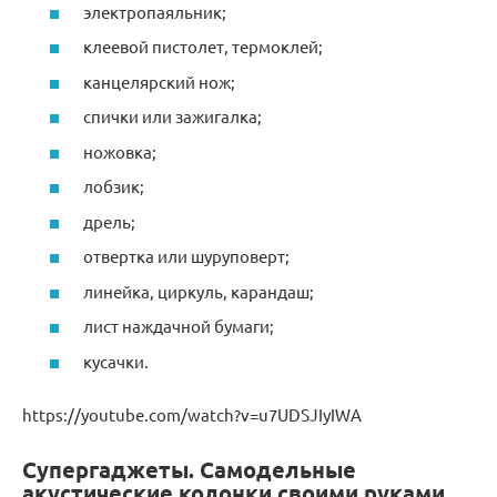
электропаяльник;
клеевой пистолет, термоклей;
канцелярский нож;
спички или зажигалка;
ножовка;
лобзик;
дрель;
отвертка или шуруповерт;
линейка, циркуль, карандаш;
лист наждачной бумаги;
кусачки.
https://youtube.com/watch?v=u7UDSJIyIWA
Супергаджеты. Самодельные
акустические колонки своими руками