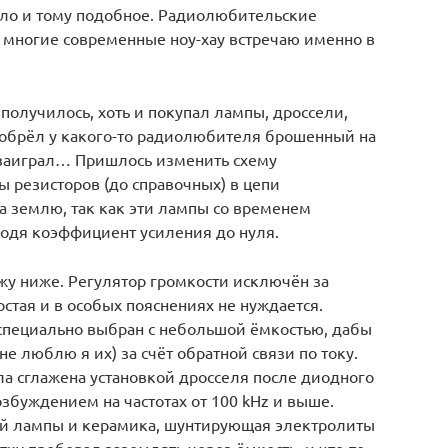
лло и тому подобное. Радиолюбительские
, многие современные ноу-хау встречаю именно в
получилось, хоть и покупал лампы, дроссели,
иобрёл у какого-то радиолюбителя брошенный на
е заиграл… Пришлось изменить схему
 резисторов (до справочных) в цепи
 землю, так как эти лампы со временем
сводя коэффициент усиления до нуля.
у ниже. Регулятор громкости исключён за
стая и в особых пояснениях не нуждается.
специально выбран с небольшой ёмкостью, дабы
не люблю я их) за счёт обратной связи по току.
ла сглажена установкой дросселя после диодного
озбуждением на частотах от 100 kHz и выше.
ой лампы и керамика, шунтирующая электролиты
етку пробовал заземлять через ёмкость, и что-то