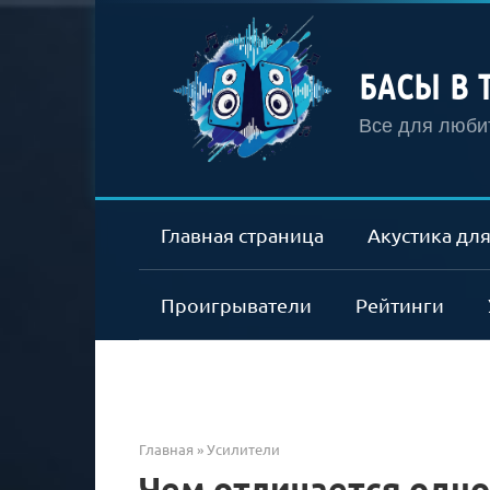
Перейти
к
контенту
БАСЫ В 
Все для любит
Главная страница
Акустика для
Проигрыватели
Рейтинги
Главная
»
Усилители
Чем отличается одно