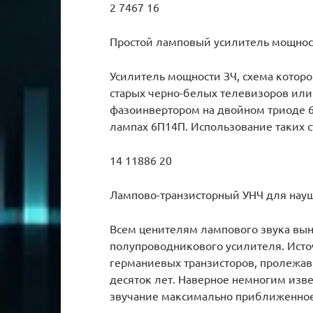
2 7467 16
Простой ламповый усилитель мощности
Усилитель мощности ЗЧ, схема которо
старых черно-белых телевизоров или
фазоинвертором на двойном триоде 6
лампах 6П14П. Использование таких с
14 11886 20
Лампово-транзисторный УНЧ для науш
Всем ценителям лампового звука вын
полупроводникового усилителя. Ист
германиевых транзисторов, пролежа
десяток лет. Наверное немногим изве
звучание максимально приближенно