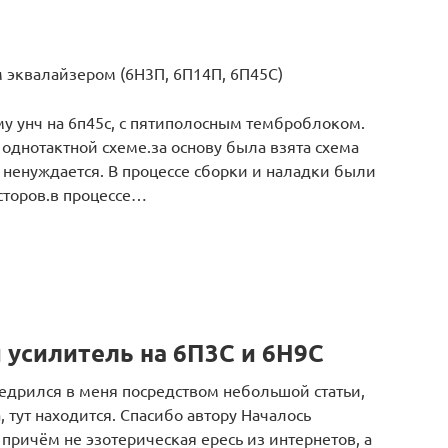
 эквалайзером (6Н3П, 6П14П, 6П45С)
у унч на 6п45с, с пятиполосным темброблоком.
однотактной схеме.за основу была взята схема
 ненуждается. В процессе сборки и наладки были
торов.в процессе…
усилитель на 6П3С и 6Н9С
едрился в меня посредством небольшой статьи,
, тут находится. Спасибо автору Началось
 причём не эзотерическая ересь из интернетов, а