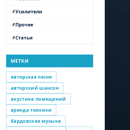
Усилители
Прочее
Статьи
МЕТКИ
авторская песня
авторский шансон
акустика помещений
аренда техники
бардовская музыка