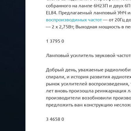
собранного на лампе 6Н23П и двух 6
EL84. Предлагаемый ламповый УНЧ и
воспроизводимых частот
— от 20Гц д
— 2 х 2,75Вт; Выходная мощность в п
1 3795 0
Ламповый усилитель звуковой частоты
Добрый день, уважаемые радиолюбите
спирали, и история развития аудиоте
рынок усилителей воспроизведения, т
лет вновь произошла реинкарнация л
производители возобновили произво
предложить вам конструкцию неслож
3 4658 0