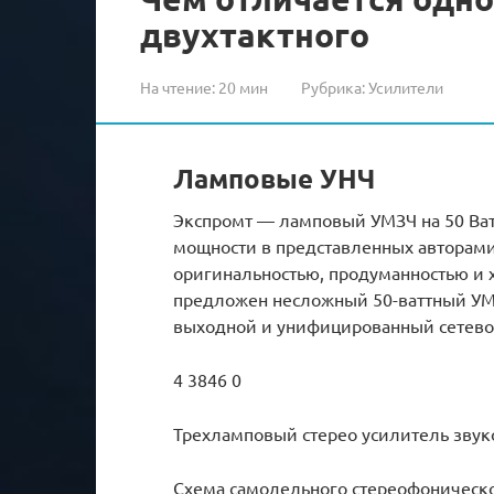
двухтактного
На чтение:
20 мин
Рубрика:
Усилители
Ламповые УНЧ
Экспромт — ламповый УМЗЧ на 50 Ва
мощности в представленных авторами 
оригинальностью, продуманностью и х
предложен несложный 50-ваттный УМ
выходной и унифицированный сетев
4 3846 0
Трехламповый стерео усилитель звуко
Схема самодельного стереофоническо