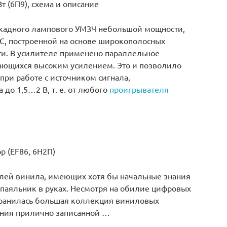
 (6П9), схема и описание
аскадного лампового УМЗЧ небольшой мощности,
АС, построенной на основе широкополосных
и. В усилителе применено параллельное
ающихся высоким усилением. Это и позволило
при работе с источником сигнала,
о 1,5…2 В, т. е. от любого
проигрывателя
 (EF86, 6Н2П)
елей винила, имеющих хотя бы начальные знания
паяльник в руках. Несмотря на обилие цифровых
охранилась большая коллекция виниловых
чания прилично записанной …