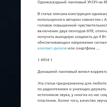
Однокаскадный ламповый УМЗЧ на 4Вт
В статье описана конструкция однок
используемого автором совместно с 
головок повышенной чувствительност
включение двух пентодов 6П9, отлич
получить выходную мощность до 4 Вт 
обеспечивающим напряжение сигнала д
компакт-дисков
или смартфона …
1 4954 1
Домашний ламповый винил-корректор
Эта статья предназначена для любит
по радиотехнике и умеющих держать 
источников звука, у многих из нас с
пластинок. Более того, качество зву