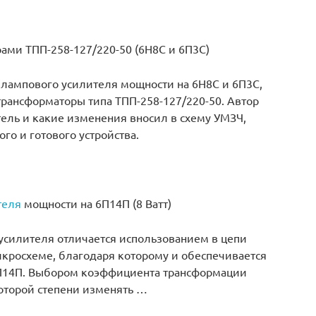
ами ТПП-258-127/220-50 (6Н8С и 6П3С)
лампового усилителя мощности на 6Н8С и 6П3С,
рансформаторы типа ТПП-258-127/220-50. Автор
тель и какие изменения вносил в схему УМЗЧ,
го и готового устройства.
теля
мощности на 6П14П (8 Ватт)
усилителя отличается использованием в цепи
икросхеме, благодаря которому и обеспечивается
П14П. Выбором коэффициента трансформации
оторой степени изменять …