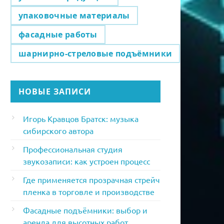
упаковочные материалы
фасадные работы
шарнирно-стреловые подъёмники
НОВЫЕ ЗАПИСИ
Игорь Кравцов Братск: музыка
сибирского автора
Профессиональная студия
звукозаписи: как устроен процесс
Где применяется прозрачная стрейч
пленка в торговле и производстве
Фасадные подъёмники: выбор и
аренда для высотных работ