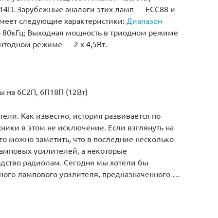
П14П. Зарубежные аналоги этих ламп — ECC88 и
меет следующие характеристики:
Диапазон
о 80кГц; Выходная мощность в триодном режиме
ентодном режиме — 2 х 4,5Вт.
 на 6С2П, 6П18П (12Вт)
ли. Как известно, история развивается по
хники в этом не исключение. Если взглянуть на
о можно заметить, что в последние несколько
амповых усилителей, а некоторые
дство радиолам. Сегодня мы хотели бы
ного лампового усилителя, предназначенного …