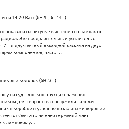
 на 14-20 Ватт (6Н2П, 6П14П)
го показана на рисунке выполнен на лампах от
 радиол. Это предварительный усилитель с
Н2П и двухтактный выходной каскада на двух
тарых компонентов, часто …
ников и колонок (6Н23П)
ошу на суд свою конструкцию лампово
очником для творчества послужили залежи
вших в коробке и успешно позабытыми хороший
стен тот факт,что именно германий дает
е к ламповому…