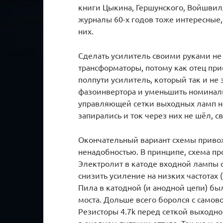
книги Цыкина, Гершунского, Войшви
журналы 60-х годов тоже интересные
них.
Сделать усилитель своими руками не 
трансформаторы, потому как отец пр
полпути усилитель, который так и н
фазоинвертора и уменьшить номиналы
управляющей сетки выходных ламп на
запирались и ток через них не шёл, 
Окончательный вариант схемы привож
ненадобностью. В принципе, схема про
Электролит в катоде входной лампы 
снизить усиление на низких частотах (
Пила в катодной (и анодной цепи) бы
моста. Дольше всего боролся с самов
Резисторы 4.7k перед сеткой выходн
в анодном питании оттуда. Так же и с