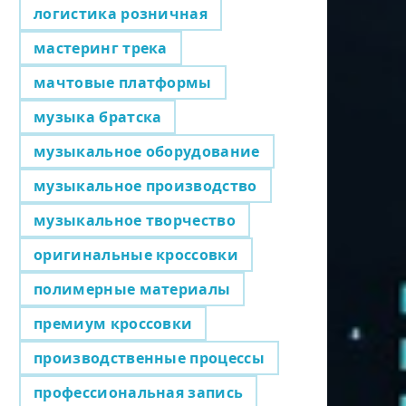
логистика розничная
мастеринг трека
мачтовые платформы
музыка братска
музыкальное оборудование
музыкальное производство
музыкальное творчество
оригинальные кроссовки
полимерные материалы
премиум кроссовки
производственные процессы
профессиональная запись