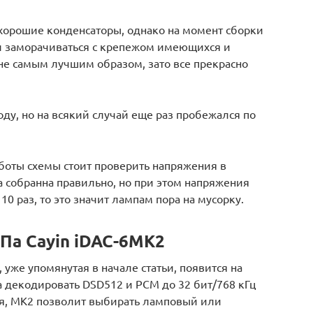
 хорошие конденсаторы, однако на момент сборки
ал заморачиваться с крепежом имеющихся и
не самым лучшим образом, зато все прекрасно
оду, но на всякий случай еще раз пробежался по
боты схемы стоит проверить напряжения в
ма собранна правильно, но при этом напряжения
10 раз, то это значит лампам пора на мусорку.
Па Cayin iDAC-6MK2
же упомянутая в начале статьи, появится на
а декодировать DSD512 и PCM до 32 бит/768 кГц
сия, MK2 позволит выбирать ламповый или