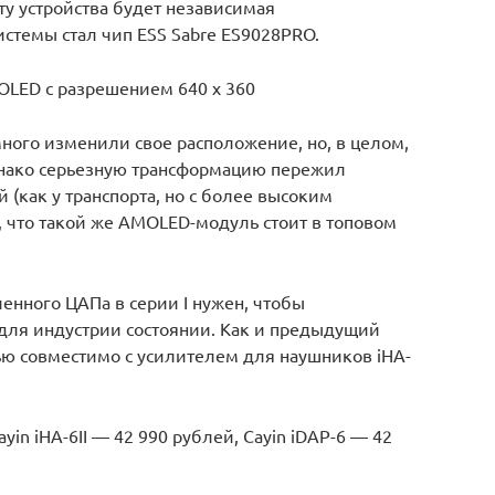
у устройства будет независимая
стемы стал чип ESS Sabre ES9028PRO.
LED с разрешением 640 х 360
ого изменили свое расположение, но, в целом,
нако серьезную трансформацию пережил
 (как у транспорта, но с более высоким
 что такой же AMOLED-модуль стоит в топовом
ленного ЦАПа в серии I нужен, чтобы
для индустрии состоянии. Как и предыдущий
ью совместимо с усилителем для наушников iHA-
ayin iHA-6II — 42 990 рублей, Cayin iDAP-6 — 42