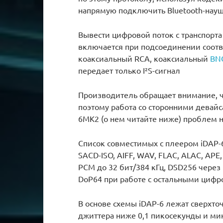
напрямую подключить Bluetooth-науш
Вывести цифровой поток с транспорт
включается при подсоединении соотв
коаксиальный RCA, коаксиальный
BN
передает только I²S-сигнал
Производитель обращает внимание, чт
поэтому работа со сторонними девайс
6MK2 (о нем читайте ниже) проблем н
Список совместимых с плеером iDAP-6
SACD-ISO, AIFF, WAV, FLAC, ALAC, AP
PCM до 32 бит/384 кГц, DSD256 через 
DoP64 при работе с остальными циф
В основе схемы iDAP-6 лежат сверхт
джиттера ниже 0,1 пикосекунды и м