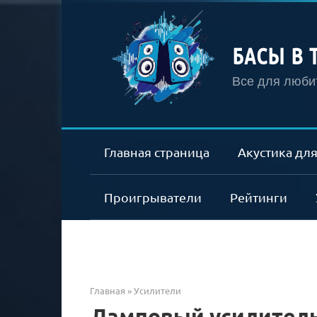
Перейти
к
контенту
БАСЫ В 
Все для любит
Главная страница
Акустика для
Проигрыватели
Рейтинги
Главная
»
Усилители
Ламповый усилитель