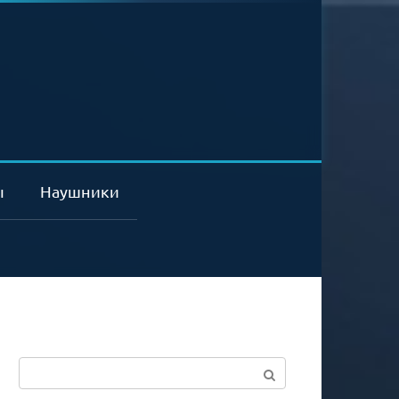
ы
Наушники
Поиск: