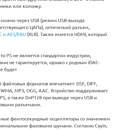
ники или колонку.
а можно через USB (режим USB-выхода
етствующего ЦАПа), оптический разъем,
C и AES/EBU
(XLR). Также имеется HDMI, который
о I²S не является стандартом индустрии,
ами не гарантируется, однако с родным iDAC-
е будет
 файловых форматов впечатляет: DSF, DIFF,
E, WMA, MP3, OGG, AAC. Устройство поддерживает
I²S, а также DoP128 при выводе через USB и
ровыми разъемами.
очные фемтосекундные осцилляторы со значением
инимальными фазовыми шумами. Согласно Cayin,