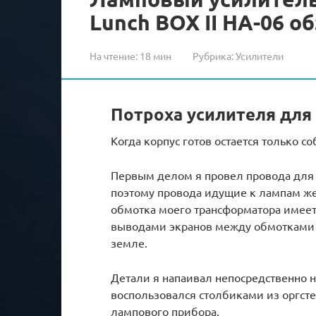
Lunch BOX II HA-06 о
На чтение:
18 мин
Рубрика:
Усилители
Потроха усилителя для
Когда корпус готов остается только со
Первым делом я провел провода для н
поэтому провода идущие к лампам же
обмотка моего трансформатора имеет 
выводами экранов между обмотками 
земле.
Детали я напаивал непосредственно н
воспользовался столбиками из оргсте
лампового прибора.