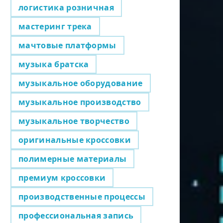
логистика розничная
мастеринг трека
мачтовые платформы
музыка братска
музыкальное оборудование
музыкальное производство
музыкальное творчество
оригинальные кроссовки
полимерные материалы
премиум кроссовки
производственные процессы
профессиональная запись