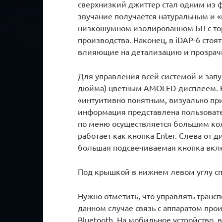
сверхнизкий джиттер стал одним из 
звучание получается натуральным и 
низкошумном изолированном БП с то
производства. Наконец, в iDAP-6 стоя
влияющие на детализацию и прозрачн
Для управления всей системой и запу
дюйма) цветным AMOLED-дисплеем. К
«интуитивно понятным, визуально пр
информация представлена пользоват
по меню осуществляется большим коле
работает как кнопка Enter. Слева от 
большая подсвечиваемая кнопка вклю
Под крышкой в нижнем левом углу сп
Нужно отметить, что управлять транс
данном случае связь с аппаратом прои
Bluetooth. На мобильное устройство,