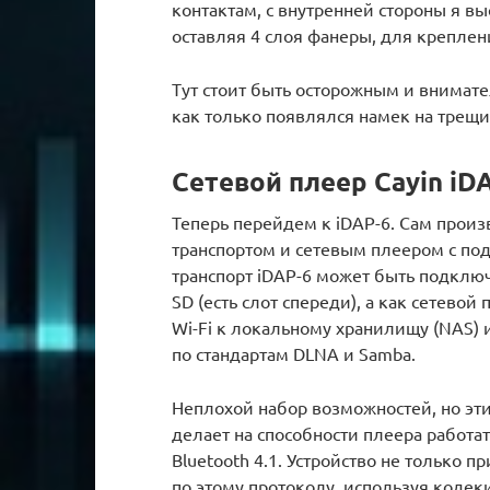
контактам, с внутренней стороны я в
оставляя 4 слоя фанеры, для креплен
Тут стоит быть осторожным и внимате
как только появлялся намек на трещи
Сетевой плеер Cayin iD
Теперь перейдем к iDAP-6. Сам прои
транспортом и сетевым плеером с по
транспорт iDAP-6 может быть подключ
SD (есть слот спереди), а как сетево
Wi-Fi к локальному хранилищу (NAS)
по стандартам DLNA и Samba.
Неплохой набор возможностей, но эти
делает на способности плеера работа
Bluetooth 4.1. Устройство не только п
по этому протоколу, используя кодек