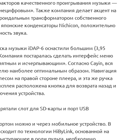
факторов качественного проигрывания музыки —
«нецифровым». Также компания делает акцент на
роидальным трансформатором собственного
т японские конденсаторы Nichicon, положительно
ость звука.
ска музыки iDAP-6 оснастили большим (3,95
омпания постаралась сделать интерфейс меню
иятным и исчерпывающим». Согласно Cayin, вся
елю наиболее оптимальным образом. Навигация
сом на правой стороне плеера, и эта же ручка
дисплея расположена кнопка для возврата назад и
чения устройства.
рятали слот для SD-карты и порт USB
портом можно и через мобильное устройство. В
сходит по технологии HiByLink, основанной на
 выступающее в роли пульта, необходимо