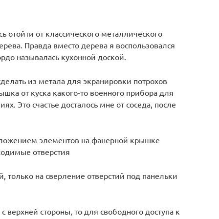
сь отойти от классического металлического
ерева. Правда вместо дерева я воспользовался
ордо называлась кухонной доской.
 сделать из метала для экранировки потрохов
шка от куска какого-то военного прибора для
х. Это счастье досталось мне от соседа, после
положением элементов на фанерной крышке
ходимые отверстия
й, только на сверление отверстий под панельки
с верхней стороны, то для свободного доступа к