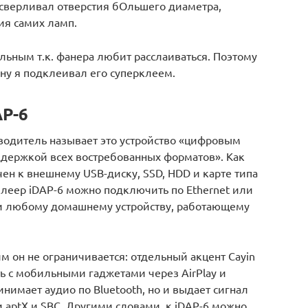
ысверливал отверстия бОльшего диаметра,
ия самих ламп.
льным т.к. фанера любит расслаиваться. Поэтому
ну я подклеивал его суперклеем.
AP-6
зводитель называет это устройство «цифровым
ддержкой всех востребованных форматов». Как
ен к внешнему USB-диску, SSD, HDD и карте типа
й плеер iDAP-6 можно подключить по Ethernet или
 и любому домашнему устройству, работающему
м он не ограничивается: отдельный акцент Cayin
ть с мобильными гаджетами через AirPlay и
ринимает аудио по Bluetooth, но и выдает сигнал
и aptX и SBC. Другими словами, к iDAP-6 можно