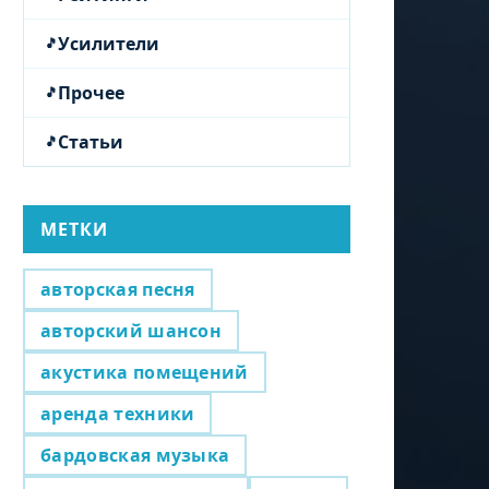
Усилители
Прочее
Статьи
МЕТКИ
авторская песня
авторский шансон
акустика помещений
аренда техники
бардовская музыка