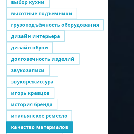
выбор кухни
высотные подъёмники
грузоподъёмность оборудования
дизайн интерьера
дизайн обуви
долговечность изделий
звукозаписи
звукорежиссура
игорь кравцов
история бренда
итальянское ремесло
качество материалов