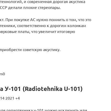
 технологий, и современная дорогая акустика
 СССР делали плохие стереопары.
кт. При покупке АС нужно помнить о том, что это
техники, соответственно к дорогим колонкам
звуковые платы, что увеличит итоговую
приобрести советскую акустику.
1m0
 У-101 (Radiotehnika U-101)
14 2021 +4
еле радиотехника у-101 можно исключить или