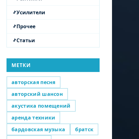
Усилители
Прочее
Статьи
МЕТКИ
авторская песня
авторский шансон
акустика помещений
аренда техники
бардовская музыка
братск