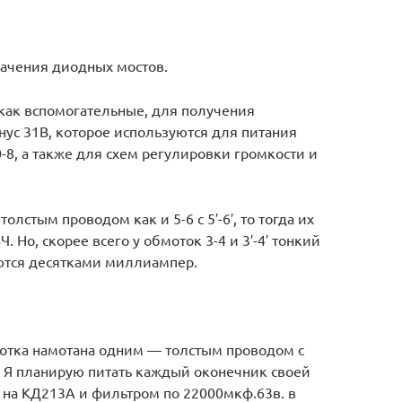
начения диодных мостов.
т как вспомогательные, для получения
с 31В, которое используются для питания
-8, а также для схем регулировки громкости и
лстым проводом как и 5-6 с 5′-6′, то тогда их
 Но, скорее всего у обмоток 3-4 и 3′-4′ тонкий
ются десятками миллиампер.
мотка намотана одним — толстым проводом с
в. Я планирую питать каждый оконечник своей
 на КД213А и фильтром по 22000мкф.63в. в