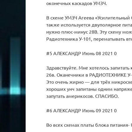
оконечных каскадов УМЗЧ.
В схеме УМЗЧ Агеева «Усилительный 
также используется двуполярное пит
нужно плюс-минус 28В. Эту схему м
Радиотехника У-101, перематывать в
#5 АЛЕКСАНДР Июнь 08 2021 0
Здравствуйте. Мне хотелось запитать
26в. Оканечники в РАДИОТЕХНИКЕ У-1
Это очень жирно — для трёх микросх
хороших унч запитаны одним напряж
запутать америкосов. СПАСИБО.
#6 АЛЕКСАНДР Июнь 09 2021 0
Во всех схемах платы блока питания-