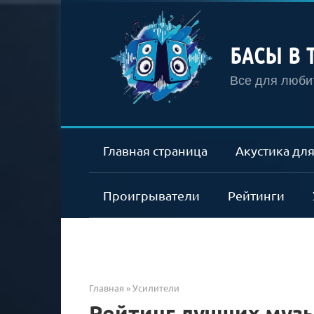
Перейти
к
контенту
БАСЫ В 
Все для любит
Главная страница
Акустика для
Проигрыватели
Рейтинги
Главная
»
Усилители
Рейтинг лучших муз