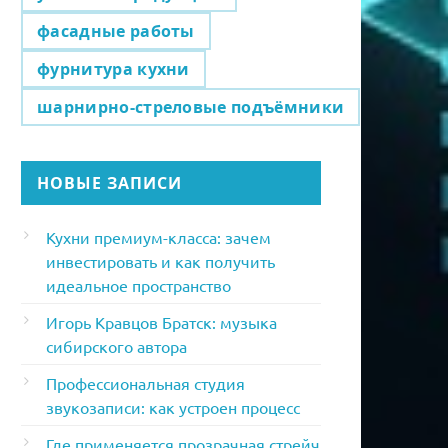
фасадные работы
фурнитура кухни
шарнирно-стреловые подъёмники
НОВЫЕ ЗАПИСИ
Кухни премиум-класса: зачем
инвестировать и как получить
идеальное пространство
Игорь Кравцов Братск: музыка
сибирского автора
Профессиональная студия
звукозаписи: как устроен процесс
Где применяется прозрачная стрейч