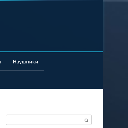
ы
Наушники
Поиск: