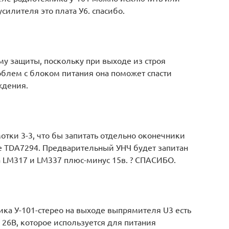
силителя это плата У6. спасибо.
му защиты, поскольку при выходе из строя
блем с блоком питания она поможет спасти
ждения.
отки 3-3, что бы запитать отдельно оконечники
 TDA7294. Предварительный УНЧ будет запитан
на LM317 и LM337 плюс-минус 15в. ? СПАСИБО.
ика У-101-стерео на выходе выпрямителя U3 есть
26В, которое используется для питания