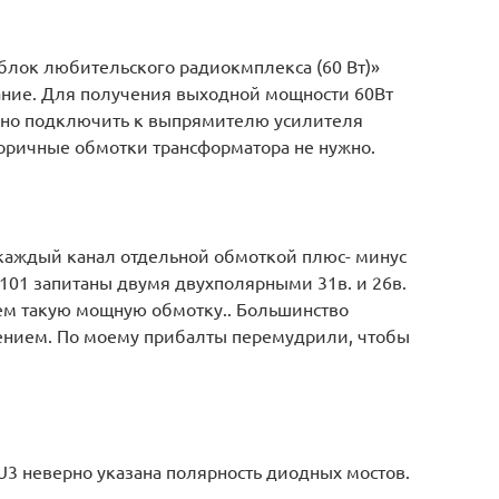
блок любительского радиокмплекса (60 Вт)»
ание. Для получения выходной мощности 60Вт
ожно подключить к выпрямителю усилителя
торичные обмотки трансформатора не нужно.
 каждый канал отдельной обмоткой плюс- минус
01 запитаны двумя двухполярными 31в. и 26в.
ем такую мощную обмотку.. Большинство
ением. По моему прибалты перемудрили, чтобы
 U3 неверно указана полярность диодных мостов.