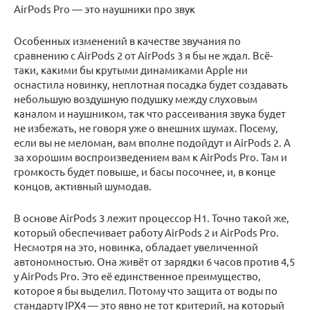
AirPods Pro — это наушники про звук
Особенных изменений в качестве звучания по
сравнению с AirPods 2 от AirPods 3 я бы не ждал. Всё-
таки, какими бы крутыми динамиками Apple ни
оснастила новинку, неплотная посадка будет создавать
небольшую воздушную подушку между слуховым
каналом и наушником, так что рассеивания звука будет
не избежать, не говоря уже о внешних шумах. Посему,
если вы не меломан, вам вполне подойдут и AirPods 2. А
за хорошим воспроизведением вам к AirPods Pro. Там и
громкость будет повыше, и басы посочнее, и, в конце
концов, активный шумодав.
В основе AirPods 3 лежит процессор H1. Точно такой же,
который обеспечивает работу AirPods 2 и AirPods Pro.
Несмотря на это, новинка, обладает увеличенной
автономностью. Она живёт от зарядки 6 часов против 4,5
у AirPods Pro. Это её единственное преимущество,
которое я бы выделил. Потому что защита от воды по
стандарту IPX4 — это явно не тот критерий, на который