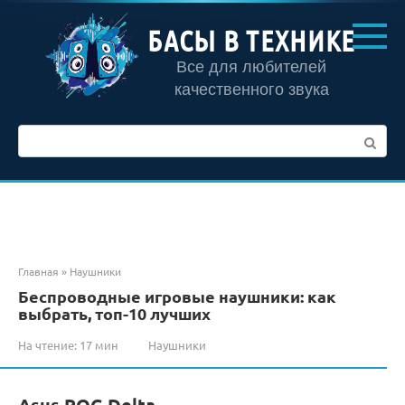
Перейти
к
БАСЫ В ТЕХНИКЕ
контенту
Все для любителей
качественного звука
Поиск:
Главная
»
Наушники
Беспроводные игровые наушники: как
выбрать, топ-10 лучших
На чтение:
17 мин
Наушники