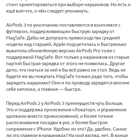
стоит ориентироваться при выборе наушников. Но есть и
ещё кое-что, о чём следует упомянуть.
AirPods 3 по умолчанию поставляются в комплекте с
футляром, поддерживающим быструю зарядку от
MagSafe. Дабы не допускать превосходства средней
модели над старшей, Apple подсуетилась и быстренько
выкатила обновлённую версию AirPods Pro тоже с
поддержкой MagSafe. Вот только у наушников из старых
партий быстрая зарядка от этого не появилась. Другое
дело, что гнаться за ней я бы всё равно не стал. Ведь не
будете же вы покупать MagSafe только ради того, чтобы
зарядить наушники? Они и по проводу зарядятся вполне
себе неплохо, а главное — быстро.
Перед AirPods 2 у AirPods 3 преимуществ чуть больше.
Это и поддержка приложения «Локатор», и управление
щипками вместо прикосновений, и более точное
распознавание посадки в ухе, и более быстрое
сопряжение с iPhone. Удобно ли это? Да, удобно. Самое
ли это главное в наушниках? На мой взгляд, нет. В конце