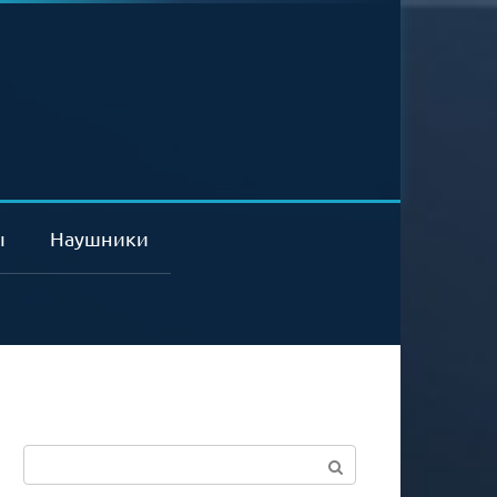
ы
Наушники
Поиск: