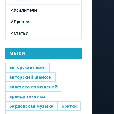
Усилители
Прочее
Статьи
МЕТКИ
авторская песня
авторский шансон
акустика помещений
аренда техники
бардовская музыка
братск