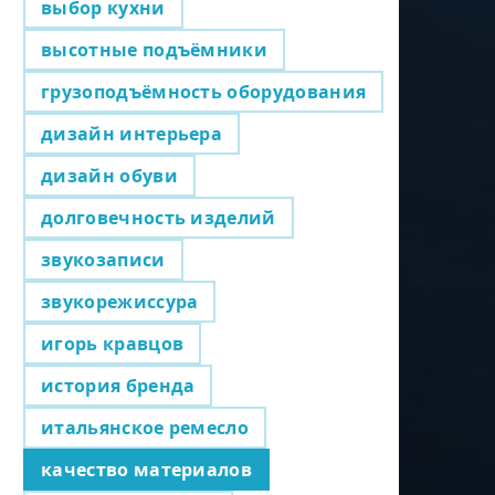
выбор кухни
высотные подъёмники
грузоподъёмность оборудования
дизайн интерьера
дизайн обуви
долговечность изделий
звукозаписи
звукорежиссура
игорь кравцов
история бренда
итальянское ремесло
качество материалов