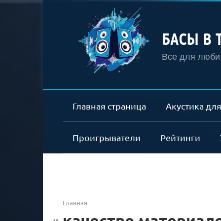
Перейти
к
контенту
БАСЫ В 
Все для любит
Главная страница
Акустика для
Проигрыватели
Рейтинги
Главная
качество материал