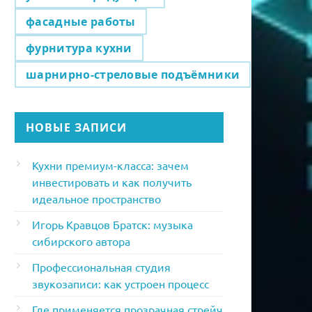
фасадные работы
фурнитура кухни
шарнирно-стреловые подъёмники
НОВЫЕ ЗАПИСИ
Кухни премиум-класса: зачем
инвестировать и как получить
идеальное пространство
Игорь Кравцов Братск: музыка
сибирского автора
Профессиональная студия
звукозаписи: как устроен процесс
Где применяется прозрачная стрейч