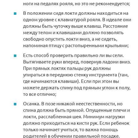
ноги на педалях рояля, но это не рекомендуется;
В положении сидя локти должны находиться на
одном уровне с клавиатурой рояля. В идеале они
должны быть чуточку выше клавиш. Расстояние
между телом и клавишами должно позволять
свободно опустить локти вниз, а не сидеть,
напоминая птицу с растопыренными крыльями;
Есть способ проверить правильно ли вы сели.
Вытягиваете руки вперед, повернув ладони вниз.
При прямых локтях пальцы рук должны
упираться в переднюю стенку инструмента (там,
где начинаются клавиши). Если при этом вы
можете держать спину под прямым углом к полу,
то все отлично;
Осанка. В позе никакой неестественности, но
спина должна быть прямой. Опущенные плечи и
локти, расслабленная шея. Минимум нагрузки
должно приходиться на кисти рук. Если ребенок
только начинает учиться, то важна помощь
родителей в обучении правильной посадке.