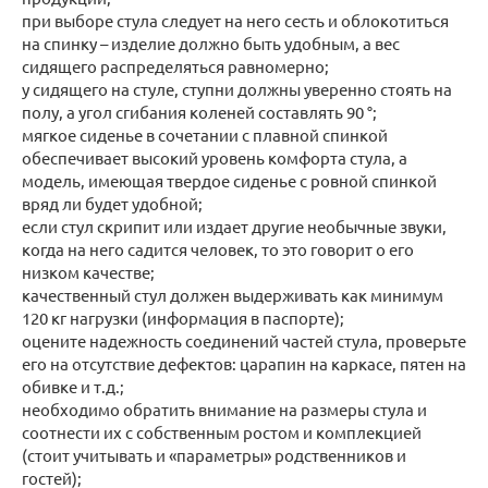
при выборе стула следует на него сесть и облокотиться
на спинку – изделие должно быть удобным, а вес
сидящего распределяться равномерно;
у сидящего на стуле, ступни должны уверенно стоять на
полу, а угол сгибания коленей составлять 90 °;
мягкое сиденье в сочетании с плавной спинкой
обеспечивает высокий уровень комфорта стула, а
модель, имеющая твердое сиденье с ровной спинкой
вряд ли будет удобной;
если стул скрипит или издает другие необычные звуки,
когда на него садится человек, то это говорит о его
низком качестве;
качественный стул должен выдерживать как минимум
120 кг нагрузки (информация в паспорте);
оцените надежность соединений частей стула, проверьте
его на отсутствие дефектов: царапин на каркасе, пятен на
обивке и т.д.;
необходимо обратить внимание на размеры стула и
соотнести их с собственным ростом и комплекцией
(стоит учитывать и «параметры» родственников и
гостей);