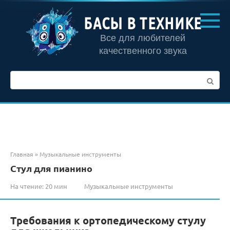
Перейти
к
БАСЫ В ТЕХНИКЕ
контенту
Все для любителей
качественного звука
Поиск:
Главная
»
Музыкальные инструменты
Стул для пианино
На чтение:
20 мин
Музыкальные инструменты
Требования к ортопедическому стулу