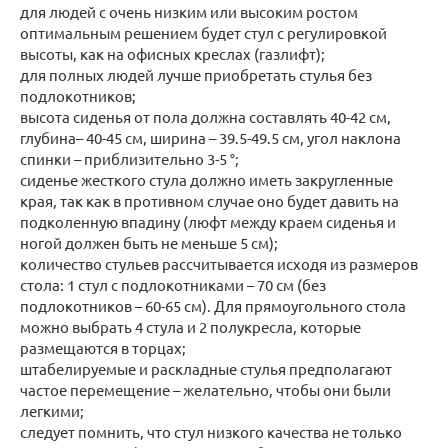
для людей с очень низким или высоким ростом
оптимальным решением будет стул с регулировкой
высоты, как на офисных креслах (газлифт);
для полных людей лучше приобретать стулья без
подлокотников;
высота сиденья от пола должна составлять 40-42 см,
глубина– 40-45 см, ширина – 39.5-49.5 см, угол наклона
спинки – приблизительно 3-5 °;
сиденье жесткого стула должно иметь закругленные
края, так как в противном случае оно будет давить на
подколенную впадину (люфт между краем сиденья и
ногой должен быть не меньше 5 см);
количество стульев рассчитывается исходя из размеров
стола: 1 стул с подлокотниками – 70 см (без
подлокотников – 60-65 см). Для прямоугольного стола
можно выбрать 4 стула и 2 полукресла, которые
размещаются в торцах;
штабелируемые и раскладные стулья предполагают
частое перемещение – желательно, чтобы они были
легкими;
следует помнить, что стул низкого качества не только