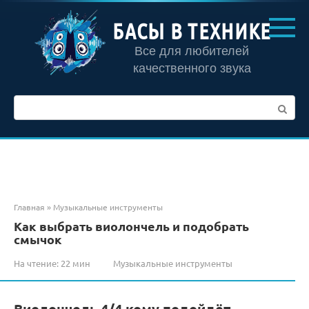
Перейти
к
БАСЫ В ТЕХНИКЕ
контенту
Все для любителей
качественного звука
Поиск:
Главная
»
Музыкальные инструменты
Как выбрать виолончель и подобрать
смычок
На чтение:
22 мин
Музыкальные инструменты