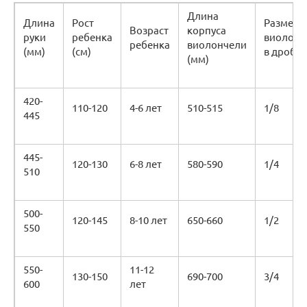
Длина
Длина
Рост
Размер
Возраст
корпуса
руки
ребенка
виолонч
ребенка
виолончели
(мм)
(см)
в дробях
(мм)
420-
110-120
4-6 лет
510-515
1/8
445
445-
120-130
6-8 лет
580-590
1/4
510
500-
120-145
8-10 лет
650-660
1/2
550
550-
11-12
130-150
690-700
3/4
600
лет