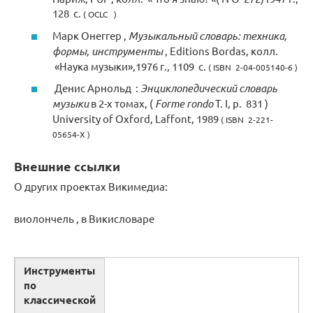
128
с.
( OCLC )
Марк Онеггер ,
Музыкальный словарь: техника,
формы, инструменты
, Editions Bordas,
колл.
«Наука музыки»,1976 г., 1109
с.
( ISBN 2-04-005140-6 )
Денис Арнольд :
Энциклопедический словарь
музыки
в 2-х томах, (
Forme rondo
T. I,
p.
831 )
University of Oxford, Laffont, 1989
( ISBN 2-221-
05654-X )
Внешние ссылки
О других проектах Викимедиа:
виолончель , в Викисловаре
Инструменты
по
классической