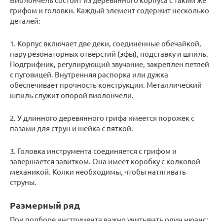
грифом и головки. Каждый элемент содержит несколько
деталей:
1. Корпус включает две деки, соединенные обечайкой,
пару резонаторных отверстий (эфы), подставку и шпиль.
Подгрифник, регулирующий звучание, закреплен петлей
с пуговицей. Внутренняя распорка или дужка
обеспечивает прочность конструкции. Металлический
шпиль служит опорой виолончели.
2. У длинного деревянного грифа имеется порожек с
пазами для струн и шейка с пяткой.
3. Головка инструмента соединяется с грифом и
завершается завитком. Она имеет коробку с колковой
механикой. Колки необходимы, чтобы натягивать
струны.
Размерный ряд
При подборе инструмента важно учитывать один нюанс: