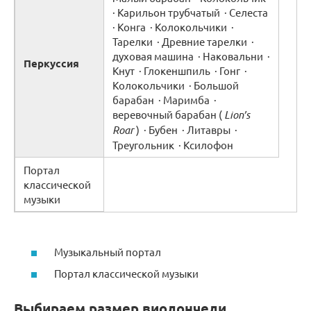
· Карильон трубчатый · Селеста
· Конга · Колокольчики ·
Тарелки · Древние тарелки ·
духовая машина · Наковальни ·
Перкуссия
Кнут · Глокеншпиль · Гонг ·
Колокольчики · Большой
барабан · Маримба ·
веревочный барабан (
Lion’s
Roar
) · Бубен · Литавры ·
Треугольник · Ксилофон
Портал
классической
музыки
Музыкальный портал
Портал классической музыки
Выбираем размер виолончели