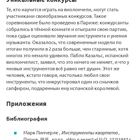
Те, кто научится играть на виолончели, могут стать
участниками своеобразных конкурсов. Такое
соревнование было проведено в Париже: конкурсанты
собрались в тёмной комнате и отыграли свою партию,
пока судьи оценивали звучание инструмента и умения
музыканта. Оказалось, что современные модели по
итогам получили в 2 раза больше, чем старинные, хотя
многих это немало удивило. Пабло Казальс, испанский
виолончелист, заявил, что это ничего не меняет, и что у
«новых инструментов всё равно нет души». Этот же
человек, кстати говоря, настолько любил свои
инструменты, что инкрустировал один из смычков
сапфиром, подаренным ему испанской королевой.
Приложения
Библиография
Марк Пинчерле ,
Инструменты квартета
,
Париж, PUF ,
колл.
«Что я знаю? «(
N O
272)1947 г.,