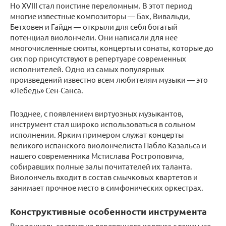
Но XVIII стал поистине переломным. В этот период
многие известные композиторы — Бах, Вивальди,
Бетховен и Гайдн — открыли для себя богатый
потенциал виолончели. Они написали для нее
многочисленные сюиты, концерты и сонаты, которые до
сих пор присутствуют в репертуаре современных
исполнителей. Одно из самых популярных
произведений известно всем любителям музыки — это
«Лебедь» Сен-Санса.
Позднее, с появлением виртуозных музыкантов,
инструмент стал широко использоваться в сольном
исполнении. Ярким примером служат концерты
великого испанского виолончелиста Пабло Казальса и
нашего современника Мстислава Ростроповича,
собиравших полные залы почитателей их таланта.
Виолончель входит в состав смычковых квартетов и
занимает прочное место в симфонических оркестрах.
Конструктивные особенности инструмента
Виолончель состоит из деревянного корпуса с таким же