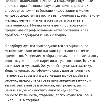
нервные окончания пальцев, а также через звуковые
анализаторы. Развивая слуховую память, ребенок
способен запомнить больше информации и может
лучше сосредотачиваться на выполнении задачи. Такому
малышу легче учить наизусть стихи и осваивать
письменность. Музыкальные дети постарше сами
придумывают рифмованные четверостишия и без
проблем подбирают к ним мелодию.
К подбору музыки присоединяется ассоциативное
мышление – они легко находят признаки схожести
предметов. Развивается образное мышление: дети могут
описать увиденное и нарисовать услышанное. Тот, кто
занимается музыкой, без усилий изучит математику.
Ведь на уроках сольфеджио сразу дается понятие о
четвертых, восьмых и шестнадцатых нотах. Затем
ребенку предстоит сыграть произведение в нужном
темпе, учитывая размерность, настроение, ритм.
Занятия музыкой воспитывают усидчивость,
самостоятельность, старание, легко изучается новый
школьный материал.