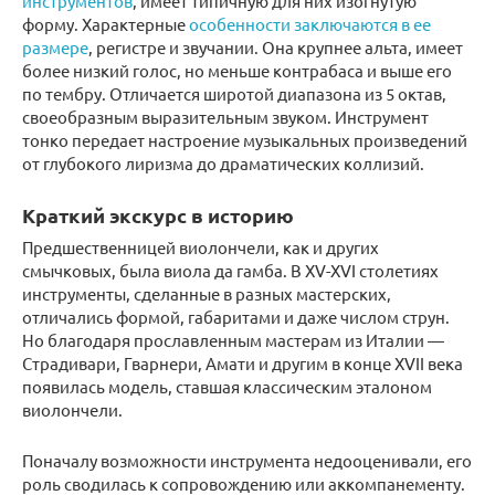
инструментов
, имеет типичную для них изогнутую
форму. Характерные
особенности заключаются в ее
размере
, регистре и звучании. Она крупнее альта, имеет
более низкий голос, но меньше контрабаса и выше его
по тембру. Отличается широтой диапазона из 5 октав,
своеобразным выразительным звуком. Инструмент
тонко передает настроение музыкальных произведений
от глубокого лиризма до драматических коллизий.
Краткий экскурс в историю
Предшественницей виолончели, как и других
смычковых, была виола да гамба. В XV-XVI столетиях
инструменты, сделанные в разных мастерских,
отличались формой, габаритами и даже числом струн.
Но благодаря прославленным мастерам из Италии —
Страдивари, Гварнери, Амати и другим в конце XVII века
появилась модель, ставшая классическим эталоном
виолончели.
Поначалу возможности инструмента недооценивали, его
роль сводилась к сопровождению или аккомпанементу.