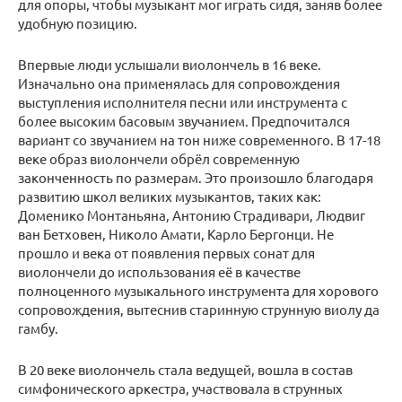
для опоры, чтобы музыкант мог играть сидя, заняв более
удобную позицию.
Впервые люди услышали виолончель в 16 веке.
Изначально она применялась для сопровождения
выступления исполнителя песни или инструмента с
более высоким басовым звучанием. Предпочитался
вариант со звучанием на тон ниже современного. В 17-18
веке образ виолончели обрёл современную
законченность по размерам. Это произошло благодаря
развитию школ великих музыкантов, таких как:
Доменико Монтаньяна, Антонию Страдивари, Людвиг
ван Бетховен, Николо Амати, Карло Бергонци. Не
прошло и века от появления первых сонат для
виолончели до использования её в качестве
полноценного музыкального инструмента для хорового
сопровождения, вытеснив старинную струнную виолу да
гамбу.
В 20 веке виолончель стала ведущей, вошла в состав
симфонического аркестра, участвовала в струнных