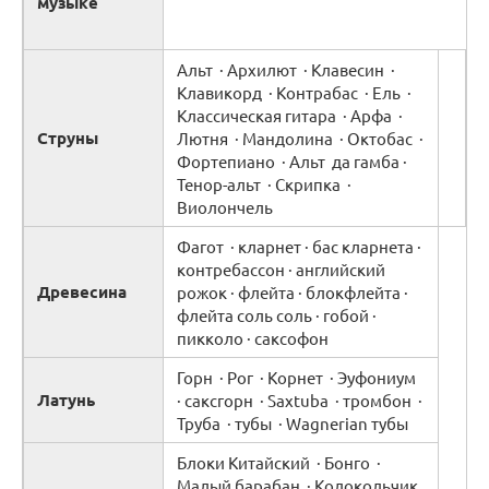
музыке
Альт · Архилют · Клавесин ·
Клавикорд · Контрабас · Ель ·
Классическая гитара · Арфа ·
Струны
Лютня · Мандолина · Октобас ·
Фортепиано · Альт
да
гамба
·
Тенор-альт · Скрипка ·
Виолончель
Фагот ·
кларнет
·
бас кларнета
·
контребассон
·
английский
Древесина
рожок
·
флейта
·
блокфлейта
·
флейта соль соль
·
гобой
·
пикколо
·
саксофон
Горн · Рог · Корнет · Эуфониум
Латунь
· саксгорн · Saxtuba · тромбон ·
Труба · тубы · Wagnerian тубы
Блоки Китайский · Бонго ·
Малый барабан · Колокольчик