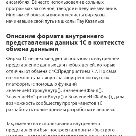
ансамблях. Её часто использовали в сольных
программах за сочное, твердое и певучее звучание.
Многим ей обязаны виолончелисты-виртуозы,
начинавшие свой путь из школы Пау Казальса.
Описание формата внутреннего
представления данных 1С в контексте
обмена данными
Фирма 1С не рекомендует использовать внутреннее
представление данных для любых целей, которые
отличны от обмена с 1С:Предприятием 7.7. Но сама
возможность заглянуть на «внутреннюю кухню»
платформы с помощью функций
ЗначениеВСтрокуВнутр(), ЗначениеВФайл(),
ЗначениеИзСтрокиВнутр() и ЗначениеИзФайла(), дала
возможность сообществу программистов 1С
разработать новые приемы разработки и анализа.
Так, именно на использовании внутреннего
представления был построен алгоритм «быстрого
массива», который позволяет практически мгновенно