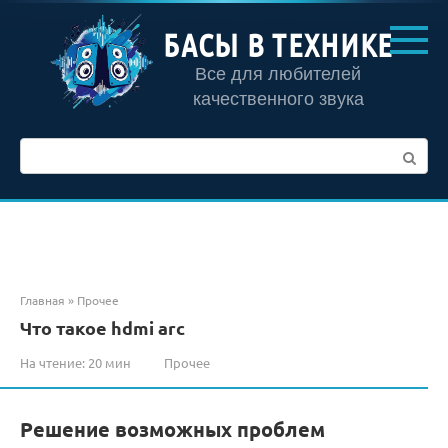
Перейти
к
БАСЫ В ТЕХНИКЕ
контенту
Все для любителей
качественного звука
Поиск:
Главная
»
Прочее
Что такое hdmi arc
На чтение:
20 мин
Прочее
Решение возможных проблем