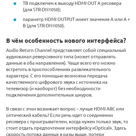
ТВ подключен к выходу HDMI OUT A ресивера
(для STR-DN1050);
параметр HDMI OUTPUT имеет значение A или A +
B (для STR-DN1050).
В чём особенность нового интерфейса?
Audio Return Channel представляет собой специальный
аудиоканал реверсивного типа (может отправлять
данные в оба направления). Чаще всего его можно
встретить в приспособлениях развлекательного
характера. С его помощью возможна передача
качественного цифрового звука с источника на
телевизор (и наоборот) без необходимости
подключения дополнительных шнуров.
В связи с этим возникает вопрос – лучше HDMI ARC или
оптический кабель? Если речь идет о соединении
ресивера с проигрывателем, когда нужен только звук, то
стоит отдать предпочтение интерфейсу «Optical». Здесь
скорость потока данных в разы выше, потери