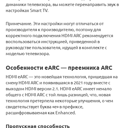
динамики телевизора, вы можете перенаправить звук в
настройках Smart TV.
Примечание. Эти настройки могут отличаться от
производителя к производителю, поэтому для
корректного подключения HDMI ARC рекомендуется
воспользоваться инструкцией, приведенной в
руководстве пользователя, идущей в комплекте с
моделью телевизора.
Особенности eARC — преемника ARC
HDMI eARC — это новейшая технология, пришедшая на
смену HDMI ARC и появившаяся в 2021 году вместе с
выходом HDMI версии 2.1. HDMI eARC имеет немало
общего с HDMI ARC с той лишь разницей, что, новая
технология претерпела некоторые улучшения, о чем
свидетельствует буква «e»‎ в префиксе,
расшифровываемая как Enhanced.
Пропускная способность