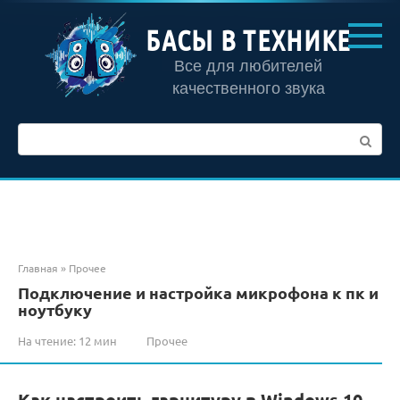
Перейти
к
БАСЫ В ТЕХНИКЕ
контенту
Все для любителей
качественного звука
Поиск:
Главная
»
Прочее
Подключение и настройка микрофона к пк и
ноутбуку
На чтение:
12 мин
Прочее