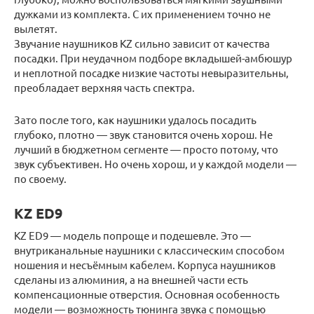
дужками из комплекта. С их применением точно не
вылетят.
Звучание наушников KZ сильно зависит от качества
посадки. При неудачном подборе вкладышей-амбюшур
и неплотной посадке низкие частоты невыразительны,
преобладает верхняя часть спектра.
Зато после того, как наушники удалось посадить
глубоко, плотно — звук становится очень хорош. Не
лучший в бюджетном сегменте — просто потому, что
звук субъективен. Но очень хорош, и у каждой модели —
по своему.
KZ ED9
KZ ED9 — модель попроще и подешевле. Это —
внутриканальные наушники с классическим способом
ношения и несъёмным кабелем. Корпуса наушников
сделаны из алюминия, а на внешней части есть
компенсационные отверстия. Основная особенность
модели — возможность тюнинга звука с помощью