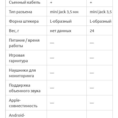
Съемный кабель
+
+
Тип разъема
mini jack 3,5 мм
mini jack 3,5 м
Форма штекера
L-образный
L-образный
Вес, г
нет данных
24
Питание / время
—
—
работы
Игровая
—
—
гарнитура
Наушники для
—
—
мониторинга
Поддержка
—
—
объемного звука
Apple-
—
—
совместимость
Android-
—
—