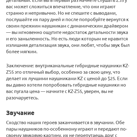
вас может сложиться впечатление, что они играют
странно и непривычно. Но не спешите с выводами,
послушайте их пару дней и после попробуйте вернутся к
своим прежним наушникам с динамическим драйвером
— вы мгновенно ощутите недостаток детальности звука
и его замыленность. Но есть люди которым не нравится
излишняя детализация звука, они любят, чтобы звук был
более мягким.
Заключение: внутриканальные гибридные наушники KZ-
ZS5 это отличный выбор, особенно за свою цену, что
делает их лучшими наушниками KZ с ценой до $25. Если
вы давно хотели попробовать гибридные наушники но
вас пугала цена — начните с KZ-ZS5, уверен, вы не
разочаруетесь.
Звучание
Сходство наших героев заканчивается в звучании. Обе
пары наушников по-особенному играют и передают по-
своему звуковую картину, их не перепутаешь друг с