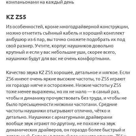
компаньонами на каждый день
KZ ZS5
Из особенностей, кроме многодрайверной конструкции,
можно отметить съёмный кабель и хороший комплект
амбушюр из 6 пар, вы точно сможете подобрать их под
свой размер. Учтите, корпус наушников довольно
крупный и если у вас небольшие уши, скорее всего,
наушники будут для вас не очень комфортными.
Качество звука KZ ZS5 хорошее, детальное и мягкое. Если
ZS6 имеют очень яркие высокие частоты, то ZS5 играют
их гораздо мягче и осторожнее. Низкие частоты у ZS5
тоже менее выражены, но их не мало — в самый раз,
чтобы и динамику прочувствовать без труда, и чтобы не
было пресыщенности низкими частотами. Средние
частоты наушники отыгрывают отлично, чётко и
детально. Наушники с арматурными драйверами
вообще звук играют по-другому, не похоже на звук
динамических драйверов, он гораздо более быстрый и
детальный. Если вы в первый раз начнете слушать ZS5 у