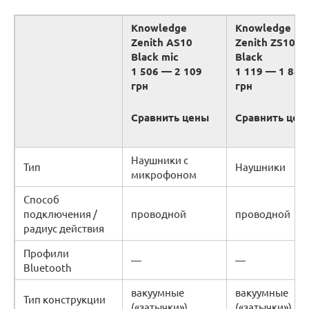
Knowledge
Knowledge
Zenith AS10
Zenith ZS10
Black mic
Black
1 506 — 2 109
1 119 — 1 881
грн
грн
Сравнить цены
Сравнить цен
Наушники с
Тип
Наушники
микрофоном
Способ
подключения /
проводной
проводной
радиус действия
Профили
—
—
Bluetooth
вакуумные
вакуумные
Тип конструкции
(«затычки»)
(«затычки»)