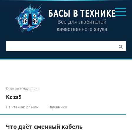
Перейти
к
БАСЫ В ТЕХНИКЕ
контенту
Все для любителей
качественного звука
Поиск:
Главная
»
Наушники
Kz zs5
На чтение:
27 мин
Наушники
Что даёт сменный кабель