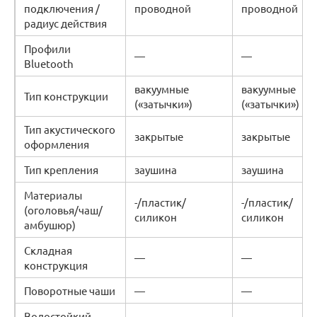
подключения /
проводной
проводной
радиус действия
Профили
—
—
Bluetooth
вакуумные
вакуумные
Тип конструкции
(«затычки»)
(«затычки»)
Тип акустического
закрытые
закрытые
оформления
Тип крепления
заушина
заушина
Материалы
-/пластик/
-/пластик/
(оголовья/чаш/
силикон
силикон
амбушюр)
Складная
—
—
конструкция
Поворотные чаши
—
—
Водостойкий