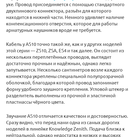
ухе. Провод присоединяется с помощью стандартного
двухпинового коннектора, разъём для которого
находится в нижней части. Немного удивляет наличие
компенсационного отверстия, которое для работы
арматурных наушников вроде не требуется.
Кабель у AS10 точно такой же, как и у других моделей
этой серии — ZS10, ZSA, ES4 и так далее. Он состоит из
нескольких переплетённых проводов, выглядит
достаточно прочным и надёжным, однако легко
запутывается. Несколько сантиметров возле каждого
коннектора укреплены специальной полупрозрачной
оболочкой, благодаря которой провод запоминает
форму удобного заушного крепления. Угловой штекер и
разделитель выполнены из прочной и эластичной
пластмассы чёрного цвета.
Звучание AS10 отличается качеством и достоверностью.
Сразу видно, что перед нами одна из самых дорогих
моделей в линейке Knowledge Zenith. Подача близка к
нейтральной, однако недостатка в низких и высоких