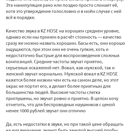
Эта манипуляция рано или поздно просто сломает её,
хотя это утверждение голословно и в моём случае с ней
всё в порядке.
Качество звука в KZ HDSE на хорошем среднем уровне,
однако если мы примем в расчёт стоимость — качество
сразу же можно назвать хорошим. Басы есть, они хорошо
ощущаются, при этом они не очень гулкие, хоть и
недостаточно быстрые для воспроизведения сложных
композиций. Средние частоты звучат приятно,
серьезных искажений нет. Вокал, как мужской, так и
женский звучат нормально. Мужской вокал в KZ HDSE
кажется более низким чем есть на самом деле, но этот
окрас не портит его, а делает более приятным для
большинства людей. Высокие частоты слегка
приглушены, но звучат ровно и приятно. В целом хочу
отметить, что для беспроводных наушников с ценой
менее 1000 рублей звучат они отлично
Да, есть недостатки в звуке, но при такой цене обращать
на них внимание, значит быть занудой высшей пробы