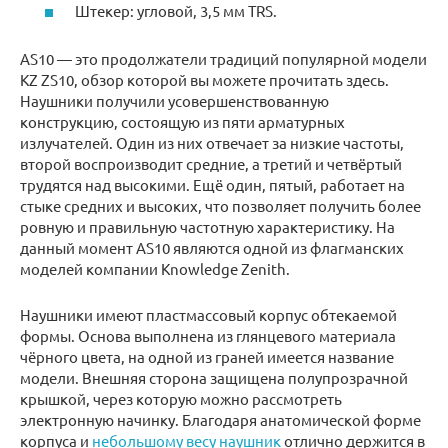
Штекер: угловой, 3,5 мм TRS.
AS10 — это продолжатели традиций популярной модели
KZ ZS10, обзор которой вы можете прочитать здесь.
Наушники получили усовершенствованную
конструкцию, состоящую из пяти арматурных
излучателей. Один из них отвечает за низкие частоты,
второй воспроизводит средние, а третий и четвёртый
трудятся над высокими. Ещё один, пятый, работает на
стыке средних и высоких, что позволяет получить более
ровную и правильную частотную характеристику. На
данный момент AS10 являются одной из флагманских
моделей компании Knowledge Zenith.
Наушники имеют пластмассовый корпус обтекаемой
формы. Основа выполнена из глянцевого материала
чёрного цвета, на одной из граней имеется название
модели. Внешняя сторона защищена полупрозрачной
крышкой, через которую можно рассмотреть
электронную начинку. Благодаря анатомической форме
корпуса и
небольшому весу наушник
отлично держится в