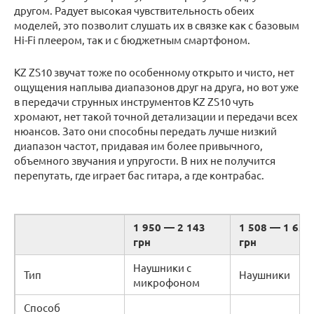
другом. Радует высокая чувствительность обеих
моделей, это позволит слушать их в связке как с базовым
Hi-Fi плеером, так и с бюджетным смартфоном.
KZ ZS10 звучат тоже по особенному открыто и чисто, нет
ощущения наплыва диапазонов друг на друга, но вот уже
в передачи струнных инструментов KZ ZS10 чуть
хромают, нет такой точной детализации и передачи всех
нюансов. Зато они способны передать лучше низкий
диапазон частот, придавая им более привычного,
объемного звучания и упругости. В них не получится
перепутать, где играет бас гитара, а где контрабас.
1 950 — 2 143
1 508 — 1 657
грн
грн
Наушники с
Тип
Наушники
микрофоном
Способ