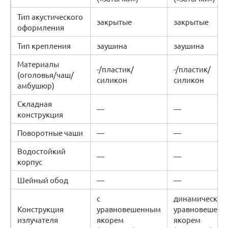
Тип акустического
закрытые
закрытые
оформления
Тип крепления
заушина
заушина
Материалы
-/пластик/
-/пластик/
(оголовья/чаш/
силикон
силикон
амбушюр)
Складная
—
—
конструкция
Поворотные чаши
—
—
Водостойкий
—
—
корпус
Шейный обод
—
—
с
динамические
Конструкция
уравновешенным
уравновешен
излучателя
якорем
якорем