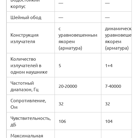
—
—
корпус
Шейный обод
—
—
с
динамические
Конструкция
уравновешенным
уравновешен
излучателя
якорем
якорем
(арматура)
(арматура)
Количество
излучателей в
5
1+4
одном наушнике
Частотный
20-20000
7-40000
диапазон, Гц
Сопротивление,
32
32
Ом
Чувствительность,
106
104
дБ
Максимальная