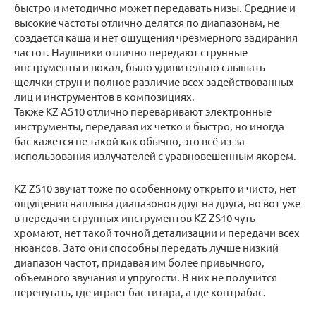
быстро и методично может передавать низы. Средние и
высокие частоты отлично делятся по диапазонам, не
создается каша и нет ощущения чрезмерного задирания
частот. Наушники отлично передают струнные
инструменты и вокал, было удивительно слышать
щелчки струн и полное различие всех задействованных
лиц и инструментов в композициях.
Также KZ AS10 отлично переваривают электронные
инструменты, передавая их четко и быстро, но иногда
бас кажется не такой как обычно, это всё из-за
использования излучателей с уравновешенным якорем.
KZ ZS10 звучат тоже по особенному открыто и чисто, нет
ощущения наплыва диапазонов друг на друга, но вот уже
в передачи струнных инструментов KZ ZS10 чуть
хромают, нет такой точной детализации и передачи всех
нюансов. Зато они способны передать лучше низкий
диапазон частот, придавая им более привычного,
объемного звучания и упругости. В них не получится
перепутать, где играет бас гитара, а где контрабас.