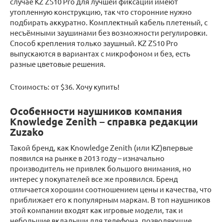
случае KZ ZS10 Pro для лучшей фиксации имеют
утопленную конструкцию, так что сторонние нужно
подбирать аккуратно. Комплектный кабель плетеный, с
несъёмными заушинами без возможности регулировки.
Способ крепления только заушный. KZ ZS10 Pro
выпускаются в вариантах с микрофоном и без, есть
разные цветовые решения.
Стоимость: от $36. Хочу купить!
Особенности наушников компания
Knowledge Zenith – справка редакции
Zuzako
Такой бренд, как Knowledge Zenith (или KZ)впервые
появился на рынке в 2013 году – изначально
производитель не привлек большого внимания, но
интерес у покупателей все же проявился. Бренд
отличается хорошим соотношением цены и качества, что
приближает его к популярным маркам. В топ наушников
этой компании входят как игровые модели, так и
небольшие вкладыши для телефона, позволяющие