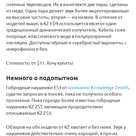
сменных звуководов. Их в комплекте две пары, сделаны
из меди. Одна пара делает звук более акцентированным
на высокие частоты, вторая — на низкие. В отличие от
моделей выше, в KZ ED9 используется «всего» один
традиционный динамический излучатель. Кабель тоже
попроще, классического вида в полупрозрачной
изоляции. Доступны чёрный и серебристый варианты, с
микрофоном и без.
Стоимость: от $11. Хочу купить!
Немного о подопытном
Гибридные наушники ES3 от
компании Knowledge Zenith
,
судя по запросам в поиске, пока не получили особого
признания. Пока гораздо более известны гибридные
наушники KZ ZST, являющие прородителями
описываемых KZ ES3.
Обзоров на обе модели от KZ хватает и без меня. Звук у
наушников действительно очень хороший, а при их