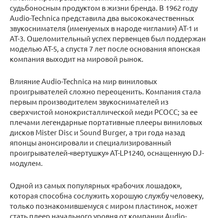
судьбоносным продуктом в жизни бренда. В 1962 году
Audio-Technica представила два высококачественных
звукоснимателя (именуемых в народе «иглами») AT-1 и
AT-3. Ошеломительный успех первенцев был поддержан
моделью AT-5, а спустя 7 лет после основания японская
компания выходит на мировой рынок.
Влияние Audio-Technica на мир виниловых
проигрывателей сложно переоценить. Компания стала
первым производителем звукоснимателей из
сверхчистой монокристаллической меди PCOCC; за ее
плечами легендарные портативные плееры виниловых
дисков Mister Disc и Sound Burger, а три года назад
японцы анонсировали и специализированный
проигрывателей-«вертушку» AT-LP1240, оснащенную DJ-
модулем.
Одной из самых популярных «рабочих лошадок»,
которая способна сослужить хорошую службу человеку,
только познакомившемуся с миром пластинок, может
стать плеер начального уровня от компании Audio-