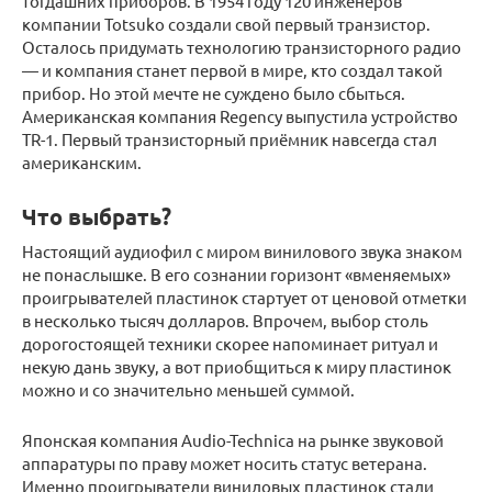
тогдашних приборов. В 1954 году 120 инженеров
компании Totsuko создали свой первый транзистор.
Осталось придумать технологию транзисторного радио
— и компания станет первой в мире, кто создал такой
прибор. Но этой мечте не суждено было сбыться.
Американская компания Regency выпустила устройство
TR-1. Первый транзисторный приёмник навсегда стал
американским.
Что выбрать?
Настоящий аудиофил с миром винилового звука знаком
не понаслышке. В его сознании горизонт «вменяемых»
проигрывателей пластинок стартует от ценовой отметки
в несколько тысяч долларов. Впрочем, выбор столь
дорогостоящей техники скорее напоминает ритуал и
некую дань звуку, а вот приобщиться к миру пластинок
можно и со значительно меньшей суммой.
Японская компания Audio-Technica на рынке звуковой
аппаратуры по праву может носить статус ветерана.
Именно проигрыватели виниловых пластинок стали