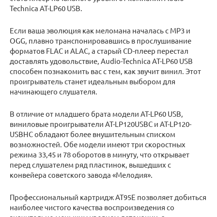
Technica AT-LP60 USB.
Если ваша эволюция как меломана началась с MP3 и
OGG, плавно транспонировавшись в прослушивание
форматов FLAC и ALAC, а старый CD-плеер перестал
доставлять удовольствие, Audio-Technica AT-LP60 USB
способен познакомить вас с тем, как звучит винил. Этот
проигрыватель станет идеальным выбором для
начинающего слушателя.
В отличие от младшего брата модели AT-LP60 USB,
виниловые проигрыватели AT-LP120USBC и AT-LP120-
USBHC обладают более внушительным списком
возможностей. Обе модели имеют три скоростных
режима 33,45 и 78 оборотов в минуту, что открывает
перед слушателем ряд пластинок, вышедших с
конвейера советского завода «Мелодия».
Профессиональный картридж AT95E позволяет добиться
наиболее чистого качества воспроизведения со