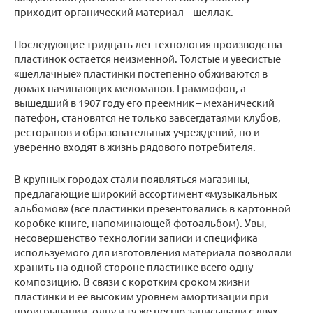
приходит органический материал – шеллак.
Последующие тридцать лет технология производства
пластинок остается неизменной. Толстые и увесистые
«шеллачные» пластинки постепенно обживаются в
домах начинающих меломанов. Граммофон, а
вышедший в 1907 году его преемник – механический
патефон, становятся не только завсегдатаями клубов,
ресторанов и образовательных учреждений, но и
уверенно входят в жизнь рядового потребителя.
В крупных городах стали появляться магазины,
предлагающие широкий ассортимент «музыкальных
альбомов» (все пластинки презентовались в картонной
коробке-книге, напоминающей фотоальбом). Увы,
несовершенство технологии записи и специфика
используемого для изготовления материала позволяли
хранить на одной стороне пластинке всего одну
композицию. В связи с коротким сроком жизни
пластинки и ее высоким уровнем амортизации при
проигрывании, одну и ту же песню записывали с двух