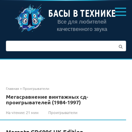
Перейти
к
БАСЫ В ТЕХНИКЕ
контенту
Все для любителей
качественного звука
Поиск:
Главная
»
Проигрыватели
Мегасравнение винтажных сд-
проигрывателей (1984-1997)
На чтение:
21 мин
Проигрыватели