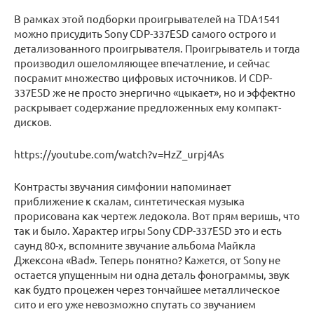
В рамках этой подборки проигрывателей на TDA1541
можно присудить Sony CDP-337ESD самого острого и
детализованного проигрывателя. Проигрыватель и тогда
производил ошеломляющее впечатление, и сейчас
посрамит множество цифровых источников. И CDP-
337ESD же не просто энергично «цыкает», но и эффектно
раскрывает содержание предложенных ему компакт-
дисков.
https://youtube.com/watch?v=HzZ_urpj4As
Контрасты звучания симфонии напоминает
приближение к скалам, синтетическая музыка
прорисована как чертеж ледокола. Вот прям веришь, что
так и было. Характер игры Sony CDP-337ESD это и есть
саунд 80-х, вспомните звучание альбома Майкла
Джексона «Bad». Теперь понятно? Кажется, от Sony не
остается упущенным ни одна деталь фонограммы, звук
как будто процежен через тончайшее металлическое
сито и его уже невозможно спутать со звучанием