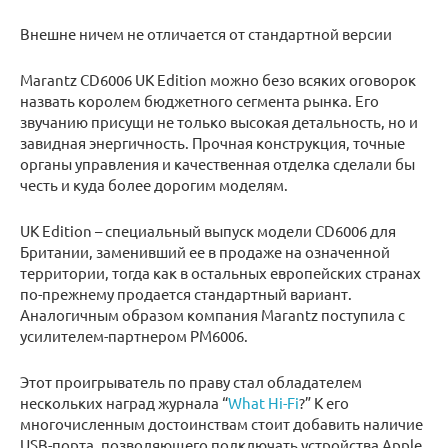
Внешне ничем не отличается от стандартной версии
Marantz CD6006 UK Edition можно безо всяких оговорок
назвать королем бюджетного сегмента рынка. Его
звучанию присущи не только высокая детальность, но и
завидная энергичность. Прочная конструкция, точные
органы управления и качественная отделка сделали бы
честь и куда более дорогим моделям.
UK Edition – специальный выпуск модели CD6006 для
Британии, заменивший ее в продаже на означенной
территории, тогда как в остальных европейских странах
по-прежнему продается стандартный вариант.
Аналогичным образом компания Marantz поступила с
усилителем-партнером PM6006.
Этот проигрыватель по праву стал обладателем
нескольких наград журнала “
What Hi-Fi
?” К его
многочисленным достоинствам стоит добавить наличие
USB-порта, позволяющего подключать устройства Apple