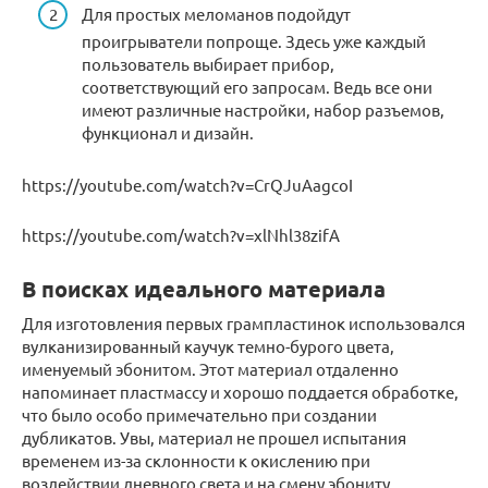
Для простых меломанов подойдут
проигрыватели попроще. Здесь уже каждый
пользователь выбирает прибор,
соответствующий его запросам. Ведь все они
имеют различные настройки, набор разъемов,
функционал и дизайн.
https://youtube.com/watch?v=CrQJuAagcoI
https://youtube.com/watch?v=xlNhl38zifA
В поисках идеального материала
Для изготовления первых грампластинок использовался
вулканизированный каучук темно-бурого цвета,
именуемый эбонитом. Этот материал отдаленно
напоминает пластмассу и хорошо поддается обработке,
что было особо примечательно при создании
дубликатов. Увы, материал не прошел испытания
временем из-за склонности к окислению при
воздействии дневного света и на смену эбониту