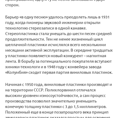
сторон.
Барьер «в одну песню» удалось преодолеть лишь в 1931
году, когда пионеры звуковой инженерии открыли
технологию стереозаписи в одной канавке.
Стереопластинка стала умещать до шести песен средней
продолжительности. Тем не менее жизненный цикл
шеллачной пластинки исчислялся всего несколькими
месяцами активной эксплуатации. В середине тридцатых
у пластинки появляется новый конкурент – магнитная
лента. В борьбу за потенциального покупателя вступают
химики-технологи и в 1948 году с конвейера завода
«Колумбия» сходит первая партия виниловых пластинок.
Начиная с 1950 года, виниловые пластинки производят и
на территории СССР. Полихлорвинил отличался
высоким уровнем износоустойчивости, а сам процесс
производства позволил значительно уменьшить
конечную толщину пластинки с 3 до 1,5 миллиметров.
Положенный еще в конце позапрошлого века принцип
звукозаписи пластинок оказался простым для освоения