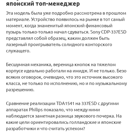
японский топ-менеджер
Эта модель была уже подробно рассмотрена в прошлом
материале. Устройство появилось на рынке в тот самый
момент, когда знаменитый японский финансовый
пузырь только-только начал сдуваться. Sony CDP-337ESD
представлял собой образец, каким должен быть
лазерный проигрыватель солидного конторского
служащего.
Бесшумная механика, вереница кнопок на тяжелом
корпусе идеально работали на имидж. И не только. Безо
всяких оговорок, очевидно, что это источник высокого
класса, не только по исполнению, но и по музыкальному
разрешению.
Сравнение реализации TDA1541 на 337ESD c другими
аппаратах Philips показало, что между ними
наблюдается заметная разница звукового почерка. На
какие цели ориентировались голландские и японские
разработчики и что считать успехом?