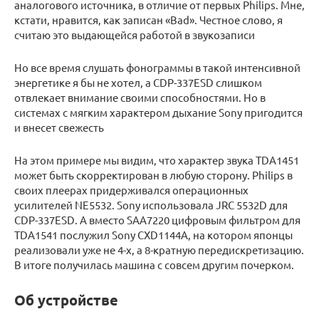
аналогового источника, в отличие от первых Philips. Мне,
кстати, нравится, как записан «Bad». Честное слово, я
считаю это выдающейся работой в звукозаписи
Но все время слушать фонограммы в такой интенсивной
энергетике я бы не хотел, а CDP-337ESD слишком
отвлекает внимание своими способностями. Но в
системах с мягким характером дыхание Sony пригодится
и внесет свежесть
На этом примере мы видим, что характер звука TDA1451
может быть скорректирован в любую сторону. Philips в
своих плеерах придерживался операционных
усилителей NE5532. Sony использовала JRC 5532D для
CDP-337ESD. А вместо SAA7220 цифровым фильтром для
TDA1541 послужил Sony CXD1144A, на котором японцы
реализовали уже не 4-х, а 8-кратную передискретизацию.
В итоге получилась машина с совсем другим почерком.
Об устройстве