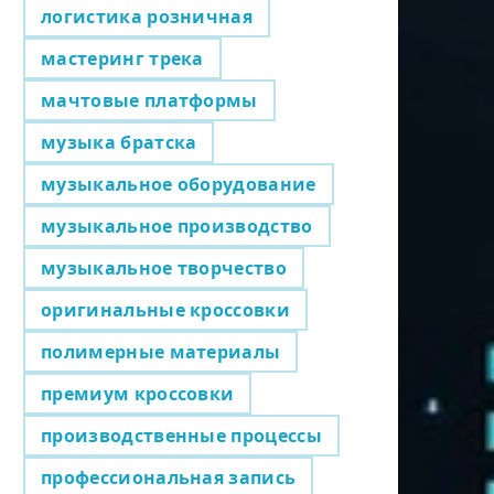
логистика розничная
мастеринг трека
мачтовые платформы
музыка братска
музыкальное оборудование
музыкальное производство
музыкальное творчество
оригинальные кроссовки
полимерные материалы
премиум кроссовки
производственные процессы
профессиональная запись