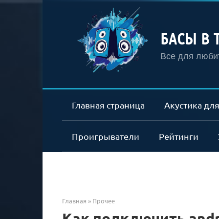
Перейти
к
контенту
БАСЫ В 
Все для любит
Главная страница
Акустика для
Проигрыватели
Рейтинги
Главная
»
Прочее
Как подключить andr