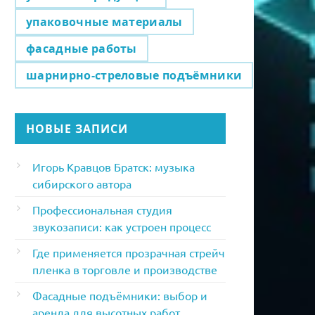
упаковочные материалы
фасадные работы
шарнирно-стреловые подъёмники
НОВЫЕ ЗАПИСИ
Игорь Кравцов Братск: музыка
сибирского автора
Профессиональная студия
звукозаписи: как устроен процесс
Где применяется прозрачная стрейч
пленка в торговле и производстве
Фасадные подъёмники: выбор и
аренда для высотных работ