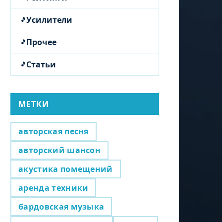
Усилители
Прочее
Статьи
МЕТКИ
авторская песня
авторский шансон
акустика помещений
аренда техники
бардовская музыка