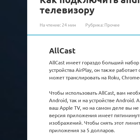
телевизору
На чтение:
24 мин
Рубрика:
Прочее
AllCast
AllCast имеет гораздо больший набо
устройства AirPlay, он также работает
может транслировать на Roku, Chromec
Чтобы использовать AllCast, вам нео
Android, так и на устройстве Android.
ваш Apple TV, но на самом деле вы н
версия приложения имеет пятиминутн
изображений. Чтобы снять этот лими
приложения за 5 долларов.