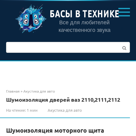
Перейти
к
БАСЫ В ТЕХНИКЕ
контенту
Все для любителей
качественного звука
Поиск:
Главная
»
Акустика для авто
Шумоизоляция дверей ваз 2110,2111,2112
На чтение:
1 мин
Акустика для авто
Шумоизоляция моторного щита