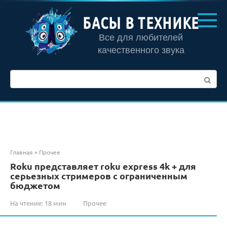
Перейти
к
БАСЫ В ТЕХНИКЕ
контенту
Все для любителей
качественного звука
Поиск:
Главная
»
Прочее
Roku представляет roku express 4k + для
серьезных стримеров с ограниченным
бюджетом
На чтение:
18 мин
Прочее