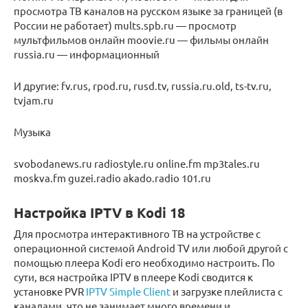
просмотра ТВ каналов на русском языке за границей (в
России не работает) mults.spb.ru — просмотр
мультфильмов онлайн moovie.ru — фильмы онлайн
russia.ru — информационный
И другие: fv.rus, rpod.ru, rusd.tv, russia.ru.old, ts-tv.ru,
tvjam.ru
Музыка
svobodanews.ru radiostyle.ru online.fm mp3tales.ru
moskva.fm guzei.radio akado.radio 101.ru
Настройка IPTV в Kodi 18
Для просмотра интерактивного ТВ на устройстве с
операционной системой Android TV или любой другой с
помощью плеера Kodi его необходимо настроить. По
сути, вся настройка IPTV в плеере Kodi сводится к
установке PVR
IPTV Simple Client
и загрузке плейлиста с
каналами, что не занимает много времени и