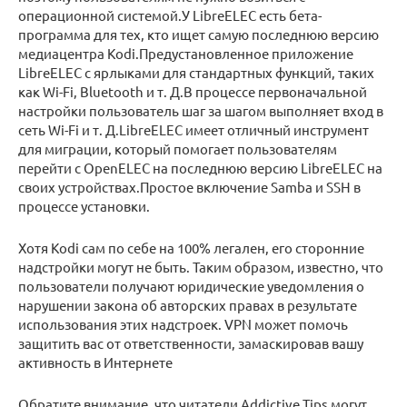
операционной системой.У LibreELEC есть бета-
программа для тех, кто ищет самую последнюю версию
медиацентра Kodi.Предустановленное приложение
LibreELEC с ярлыками для стандартных функций, таких
как Wi-Fi, Bluetooth и т. Д.В процессе первоначальной
настройки пользователь шаг за шагом выполняет вход в
сеть Wi-Fi и т. Д.LibreELEC имеет отличный инструмент
для миграции, который помогает пользователям
перейти с OpenELEC на последнюю версию LibreELEC на
своих устройствах.Простое включение Samba и SSH в
процессе установки.
Хотя Kodi сам по себе на 100% легален, его сторонние
надстройки могут не быть. Таким образом, известно, что
пользователи получают юридические уведомления о
нарушении закона об авторских правах в результате
использования этих надстроек. VPN может помочь
защитить вас от ответственности, замаскировав вашу
активность в Интернете
Обратите внимание, что читатели Addictive Tips могут