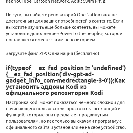
как YouTube, Cartoon Network, Adult Swim и т. д.
По сути, вы найдете репозиторий One Nation вполне
достаточным для ваших потребностей в контенте. Если
вы хотите изучить еще больше контента, вы можете
установить дополнение «Power to the people», которое
поставляется вместе с этим репозиторием.
Загрузите файл ZIP: Одна нация (бесплатно)
if(typeof __ez_fad_position != ‘undefined’)
{__ez_fad_position(‘div-gpt-ad-
gadget_info_com-medrectangle-3-0’)};Как
установить аддоны Kodi из
официального репозитория Kodi
Настройка Kodi может показаться немного сложной для
начинающего пользователя просто из-за всех опций и
функций, которые она предлагает продвинутым
пользователям, но как только вы скачали программу с
официального сайта и установили ее на свое устройство,