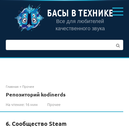
Перейти
к
БАСЫ В ТЕХНИКЕ
контенту
Все для любителей
качественного звука
Поиск:
Главная
»
Прочее
Репозиторий kodinerds
На чтение:
16 мин
Прочее
6. Сообщество Steam