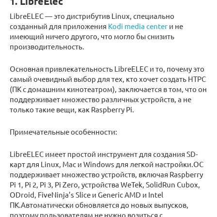
1. LibreElec
LibreELEC — это дистрибутив Linux, специально
созданный для приложения
Kodi media center
и не
имеющий ничего другого, что могло бы снизить
производительность.
Основная привлекательность LibreELEC и то, почему это
самый очевидный выбор для тех, кто хочет создать HTPC
(ПК с домашним кинотеатром), заключается в том, что он
поддерживает множество различных устройств, а не
только такие вещи, как Raspberry Pi.
Примечательные особенности:
LibreELEC имеет простой инструмент для создания SD-
карт для Linux, Mac и Windows для легкой настройки.ОС
поддерживает множество устройств, включая Raspberry
Pi 1, Pi 2, Pi 3, Pi Zero, устройства WeTek, SolidRun Cubox,
ODroid, FiveNinja’s Slice и Generic AMD и Intel
ПК.Автоматически обновляется до новых выпусков,
поэтому пользователям не нужно возиться с