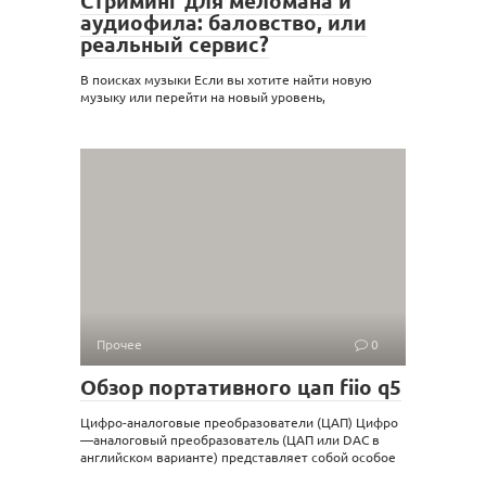
Стриминг для меломана и
аудиофила: баловство, или
реальный сервис?
В поисках музыки Если вы хотите найти новую
музыку или перейти на новый уровень,
Прочее
0
Обзор портативного цап fiio q5
Цифро-аналоговые преобразователи (ЦАП) Цифро
—аналоговый преобразователь (ЦАП или DAC в
английском варианте) представляет собой особое