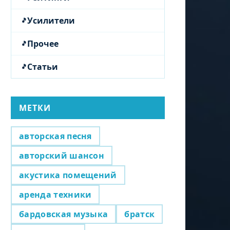
Усилители
Прочее
Статьи
МЕТКИ
авторская песня
авторский шансон
акустика помещений
аренда техники
бардовская музыка
братск