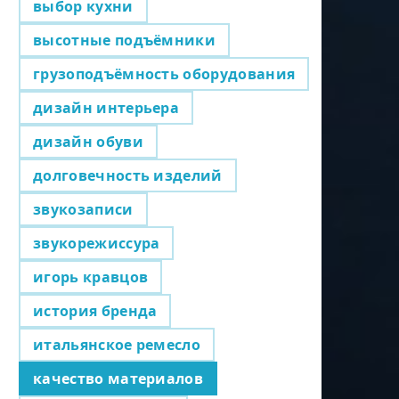
выбор кухни
высотные подъёмники
грузоподъёмность оборудования
дизайн интерьера
дизайн обуви
долговечность изделий
звукозаписи
звукорежиссура
игорь кравцов
история бренда
итальянское ремесло
качество материалов