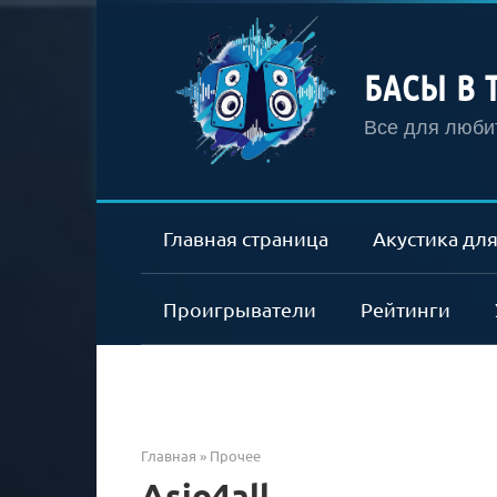
Перейти
к
контенту
БАСЫ В 
Все для любит
Главная страница
Акустика для
Проигрыватели
Рейтинги
Главная
»
Прочее
Asio4all