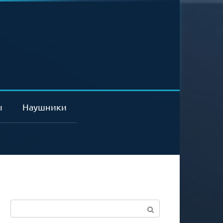
ы
Наушники
Поиск: