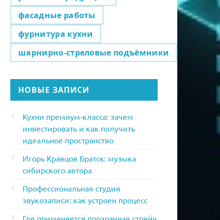
фасадные работы
фурнитура кухни
шарнирно-стреловые подъёмники
НОВЫЕ ЗАПИСИ
Кухни премиум-класса: зачем
инвестировать и как получить
идеальное пространство
Игорь Кравцов Братск: музыка
сибирского автора
Профессиональная студия
звукозаписи: как устроен процесс
Где применяется прозрачная стрейч