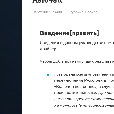
На чтение:
27 мин
Рубрика:
Прочее
Введение[править]
Сведения в данном руководстве помог
драйвер.
Чтобы добиться наилучших результатов
…выбрана схема управления п
переключения P-состояния проц
«Включен постоянно», в случа
производительность».
При на
изменить нужную схему таким
не менялась (это единственн