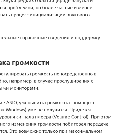
 Звуки редких событий (вроде запуска и
тся проблемой, но более частые и менее
вать процесс инициализации звукового
ительные справочные сведения и поддержку
вка громкости
егулировать громкость непосредственно в
но, например, в случае прослушивания с
ными мониторами.
име ASIO, уменьшить громкость с помощью
дач Windows) уже не получится. Придется
ровня сигнала плеера (Volume Сontrol). При этом
много изменения громкости побитовая передача
ется. Это возможно только при максимальном