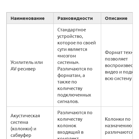
Наименование
Разновидности
Описание
Стандартное
устройство,
которое по своей
сути является
Формат техник
«мозгом
позволяет
Усилитель или
системы».
воспроизвести
AV-ресивер
Различаются по
видео и подкл
форматам, а
всю систему в
также по
количеству
подключенных
сигналов.
Различаются по
Акустическая
количеству
Колонки по
система
колонок
назначению
(колонки) и
входящий в
различаются:
сабвуфер
комплект.