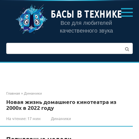
Перейти
к
БАСЫ В ТЕХНИКЕ
контенту
Все для любителей
качественного звука
Поиск:
Главная
»
Динамики
Новая жизнь домашнего кинотеатра из
2000х в 2022 году
На чтение:
17 мин
Динамики