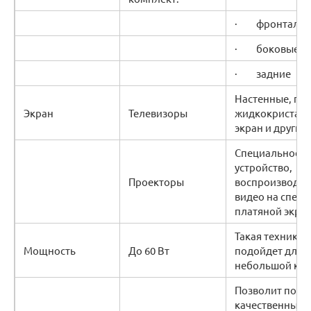
· фронтальн
· боковые
· задние
Настенные, пла
Экран
Телевизоры
жидкокристал
экран и другие
Специальное
устройство,
Проекторы
воспроизводя
видео на спец
платяной экран
Такая техника
Мощность
До 60 Вт
подойдет для
небольшой ко
Позволит полу
качественный