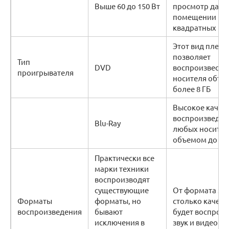
Выше 60 до 150 Вт
просмотр даже
помещении бо
квадратных ме
Этот вид плеер
позволяет
Тип
DVD
воспроизвести 
проигрывателя
носителя объе
более 8 ГБ
Высокое качес
воспроизведен
Blu-Ray
любых носите
объемом до 50
Практически все
марки техники
воспроизводят
существующие
От формата зав
Форматы
форматы, но
столько качест
воспроизведения
бывают
будет воспрои
исключения в
звук и видео