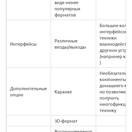
виде менее
популярных
форматов
Большое колич
интерфейсов п
техники
Различные
Интерфейсы
взаимодейство
входы/выходы
другими устро
(например кар
)
Необязательн
компоненты
домашнего кин
Дополнительные
Караоке
но позволяющ
опции
получить
многофункцио
технику
3D-формат
Воспроизведения