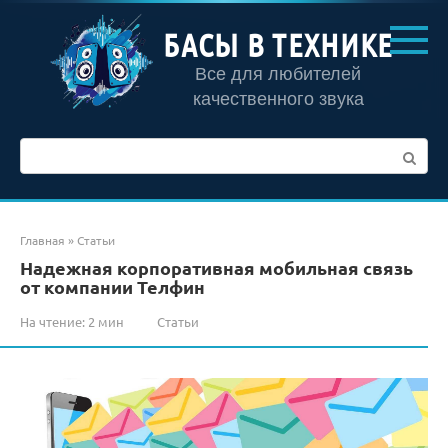
Перейти
к
БАСЫ В ТЕХНИКЕ
контенту
Все для любителей
качественного звука
Поиск:
Главная
»
Статьи
Надежная корпоративная мобильная связь
от компании Телфин
На чтение:
2 мин
Статьи