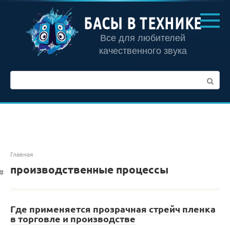
Перейти
к
БАСЫ В ТЕХНИКЕ
контенту
Все для любителей
качественного звука
Поиск:
Главная
производственные процессы
Где применяется прозрачная стрейч пленка
в торговле и производстве