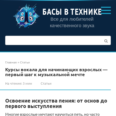
Перейти
к
БАСЫ В ТЕХНИКЕ
контенту
Все для любителей
качественного звука
Поиск:
Главная
»
Статьи
Курсы вокала для начинающих взрослых —
первый шаг к музыкальной мечте
На чтение:
3 мин
Статьи
Освоение искусства пения: от основ до
первого выступления
Многие взрослые мечтают научиться петь, но часто