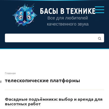
Перейти
к
БАСЫ В ТЕХНИКЕ
контенту
Все для любителей
качественного звука
Поиск:
Главная
телескопические платформы
Фасадные подъёмники: выбор и аренда для
высотных работ