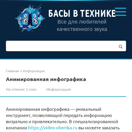
Перейти
к
БАСЫ В ТЕХНИКЕ
контенту
Все для любителей
качественного звука
Поиск:
Главная
»
Информация
Анимированная инфографика
На чтение:
2 мин
Информация
Анимированная инфографика
— уникальный
инструмент, позволяющий передать информацию
визуально и привлекательно. В специализированной
компании
https://video-obertka.ru
вы можете заказать