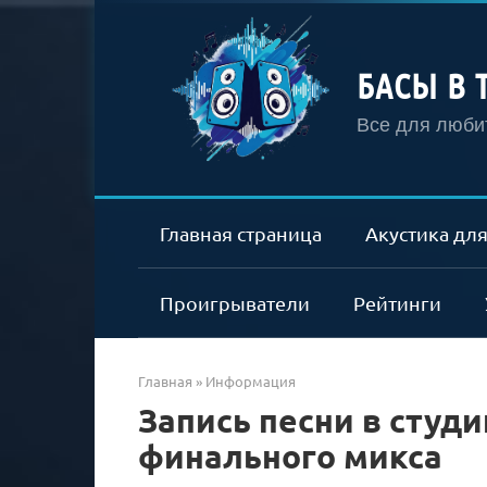
Перейти
к
контенту
БАСЫ В 
Все для любит
Главная страница
Акустика для
Проигрыватели
Рейтинги
Главная
»
Информация
Запись песни в студи
финального микса