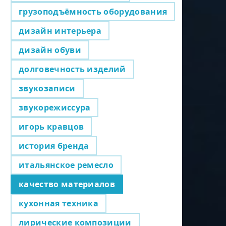
грузоподъёмность оборудования
дизайн интерьера
дизайн обуви
долговечность изделий
звукозаписи
звукорежиссура
игорь кравцов
история бренда
итальянское ремесло
качество материалов
кухонная техника
лирические композиции