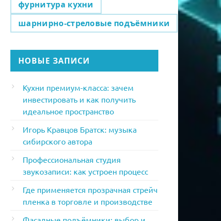
фурнитура кухни
шарнирно-стреловые подъёмники
НОВЫЕ ЗАПИСИ
Кухни премиум-класса: зачем
инвестировать и как получить
идеальное пространство
Игорь Кравцов Братск: музыка
сибирского автора
Профессиональная студия
звукозаписи: как устроен процесс
Где применяется прозрачная стрейч
пленка в торговле и производстве
Фасадные подъёмники: выбор и