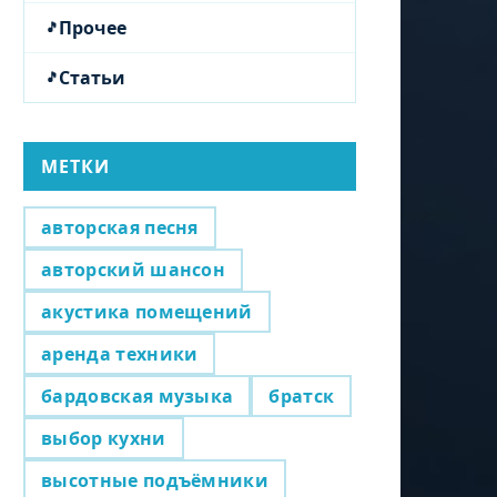
Прочее
Статьи
МЕТКИ
авторская песня
авторский шансон
акустика помещений
аренда техники
бардовская музыка
братск
выбор кухни
высотные подъёмники