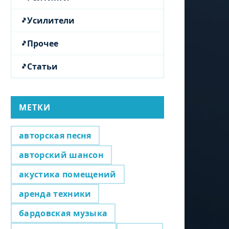
Усилители
Прочее
Статьи
МЕТКИ
авторская песня
авторский шансон
акустика помещений
аренда техники
бардовская музыка