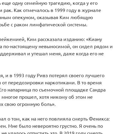
 еще одну семейную трагедию, когда у его
рак. Как отмечалось в 1999 году в журнале
сновным опекуном, оказывая Ким любящую
рьбе с раком лимфатической системы.
 лейкемией, Ким рассказала изданию: «Киану
ла по-настоящему невыносимой, он сидел рядом и
оддерживал и утешал меня, даже когда его не
, и в 1993 году Ривз потерял своего лучшего
я от передозировки наркотиками. В то время
 Его напарница по съемочной площадке Сандра
 многое прошел, хотя никому об этом не
их свою огромную боль».
зал о том, как на него повлияла смерть Феникса:
ен. Мне было невероятно грустно. Я очень по
не удалось отпустить это. В 2019 году смерть