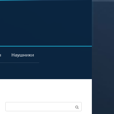
ы
Наушники
Поиск: