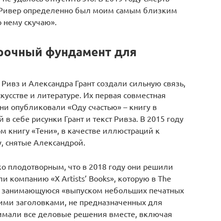
 «Ривер определенно был моим самым близким
о нему скучаю».
рочный фундамент для
у Ривз и Александра Грант создали сильную связь,
кусстве и литературе. Их первая совместная
 они опубликовали «Оду счастью» – книгу в
в себе рисунки Грант и текст Ривза. В 2015 году
 книгу «Тени», в качестве иллюстраций к
, снятые Александрой.
ко плодотворным, что в 2018 году они решили
ли компанию «X Artists’ Books», которую в The
ак занимающуюся «выпуском небольших печатных
ими заголовками, не предназначенных для
нимали все деловые решения вместе, включая