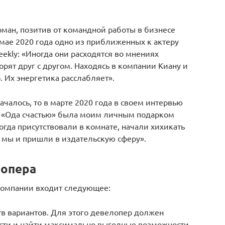
ман, позитив от командной работы в бизнесе
 мае 2020 года одно из приближенных к актеру
eekly: «Иногда они расходятся во мнениях
орят друг с другом. Находясь в компании Киану и
. Их энергетика расслабляет».
началось, то в марте 2020 года в своем интервью
а: «Ода счастью» была моим личным подарком
огда присутствовали в комнате, начали хихикать
к мы и пришли в издательскую сферу».
лопера
компании входит следующее:
в вариантов. Для этого девелопер должен
сти и найти максимально выгодные возможности