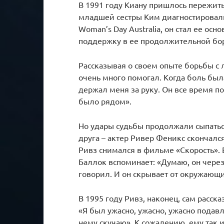
В 1991 году Киану пришлось пережить
младшей сестры Ким диагностировали 
Woman’s Day Australia, он стал ее о
поддержку в ее продолжительной бо
Рассказывая о своем опыте борьбы с
очень много помогал. Когда боль бы
держал меня за руку. Он все время п
было рядом».
Но удары судьбы продолжали сыпаться
друга – актер Ривер Феникс скончалс
Ривз снимался в фильме «Скорость».
Баллок вспоминает: «Думаю, он через
говорил. И он скрывает от окружающ
В 1995 году Ривз, наконец, сам расска
«Я был ужасно, ужасно, ужасно подавл
нему скучаю». К сожалению, ему так и 