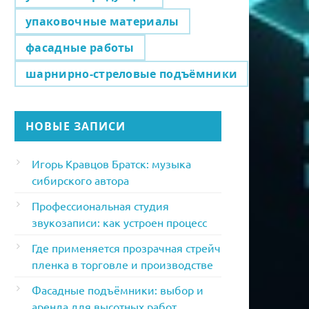
упаковочные материалы
фасадные работы
шарнирно-стреловые подъёмники
НОВЫЕ ЗАПИСИ
Игорь Кравцов Братск: музыка
сибирского автора
Профессиональная студия
звукозаписи: как устроен процесс
Где применяется прозрачная стрейч
пленка в торговле и производстве
Фасадные подъёмники: выбор и
аренда для высотных работ