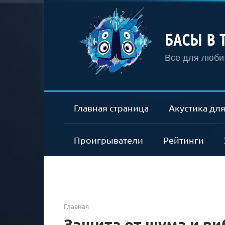
Перейти
к
контенту
БАСЫ В 
Все для любит
Главная страница
Акустика для
Проигрыватели
Рейтинги
Главная
Защита от шума и в