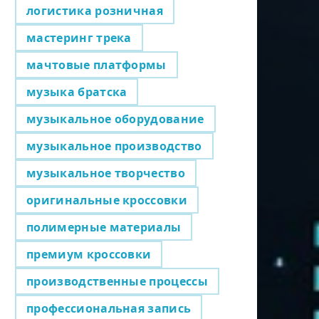
логистика розничная
мастеринг трека
мачтовые платформы
музыка братска
музыкальное оборудование
музыкальное производство
музыкальное творчество
оригинальные кроссовки
полимерные материалы
премиум кроссовки
производственные процессы
профессиональная запись