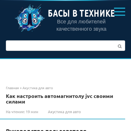
Перейти
к
БАСЫ В ТЕХНИКЕ
контенту
Все для любителей
качественного звука
Поиск:
Главная
»
Акустика для авто
Как настроить автомагнитолу jvc своими
силами
На чтение:
19 мин
Акустика для авто