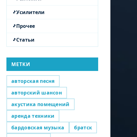
Усилители
Прочее
Статьи
МЕТКИ
авторская песня
авторский шансон
акустика помещений
аренда техники
бардовская музыка
братск