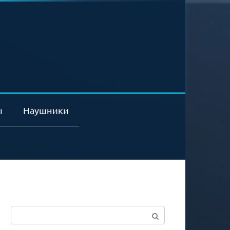
ы
Наушники
Поиск: