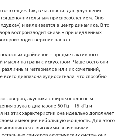
о-то еще». Так, в частности, для улучшения
ется дополнительным приспособлением. Оно
 «дудка») и вклеивается в центр динамика. В то
узора воспроизводит «низы» при медленных
воспроизводит верхние частоты.
полосных драйверов – предмет активного
мысли на грани с искусством. Чаще всего они
 различным материалов или их сочетаний,
всего диапазона аудиосигнала, что способно
кроссоверов, акустика с широкополосным
ния звука в диапазоне 60 Гц – 16 кГц и
дя из этих характеристик она идеально дополняет
 своем имеющие небольшую мощность. Для этого
 выполняются с высокими значениями
 остальных спикеров акустических систем они