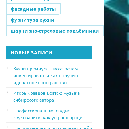
фасадные работы
фурнитура кухни
шарнирно-стреловые подъёмники
НОВЫЕ ЗАПИСИ
Кухни премиум-класса: зачем
инвестировать и как получить
идеальное пространство
Игорь Кравцов Братск: музыка
сибирского автора
Профессиональная студия
звукозаписи: как устроен процесс
Где применяется прозрачная стрейч