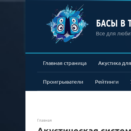
Перейти
к
контенту
БАСЫ В 
Все для любит
Главная страница
Акустика для
Проигрыватели
Рейтинги
Главная
Акустическая систе