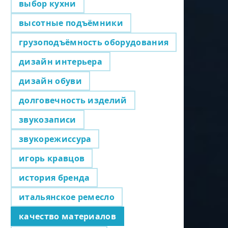
выбор кухни
высотные подъёмники
грузоподъёмность оборудования
дизайн интерьера
дизайн обуви
долговечность изделий
звукозаписи
звукорежиссура
игорь кравцов
история бренда
итальянское ремесло
качество материалов