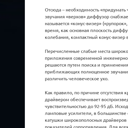
Отсюда – необходимость «придумать чт
звучания «верхов» диффузор снабжа
называется «конус-визер» («рупорок»,
время, как основная плоскость дифф
колебания, компактный конус-визер 
Перечисленные слабые места широко
приложения современной инженерной 
решаются путем поиска и применения
приближающих полноценное звучание 
различить человеческое ухо.
Как правило, по причине отсутствия 
драйвером обеспечивает воспроизведе
чувствительностью до 92-95 дБ. Исхо
ламповые усилители, в большинстве
катушки широкополосных драйверов
показателей сопротивления. Для всех