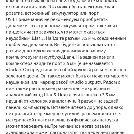
компьютер выключен.Шаг 2. Подключите колонки к
источнику питания. Это может быть электрическая
розетка, встроенный аккумулятор или порт
USB.Примечание: не рекомендуем приобретать
динамики со встроенным аккумулятором, так как их
придется часто заряжать, что может оказаться
неудобным.Шаг 3. Найдите разъем 3,5 мм, соединенный
с кабелем динамиков. Вы будете использовать этот
разъем для подключения динамиков к вашему
компьютеру или ноутбуку.Шаг 4. На задней панели
компьютера найдите порт 3,5 мм (еще называется
«Jack»). Он представляет собой круглый разъем, обычно
зеленого цвета. Он также может быть отмечен символом
наушников или маркировкой «Audio output». Рядом с
ним также расположен разъем для микрофона и
аналоговый вход.Шаг 5. Подключите штекер 3,5 мм,
идущий от колонок в аналогичный разъем на задней
панели компьютера. Вставьте штекер до упора, однако
не прилагайте чрезмерных усилий: разъем крепится к
материнской плате и излишняя физическая нагрузка
может повредить ее.Примечание: иногда разъем
аудиовыхода может располагаться на передней панели