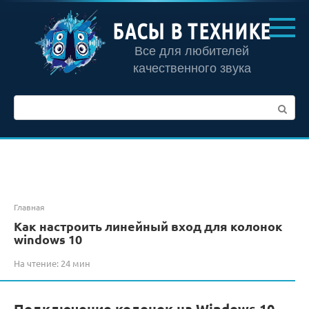
Перейти
к
БАСЫ В ТЕХНИКЕ
контенту
Все для любителей
качественного звука
Поиск:
Главная
Как настроить линейный вход для колонок
windows 10
На чтение:
24 мин