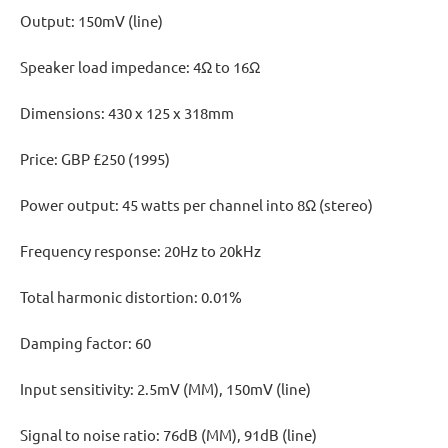
Output: 150mV (line)
Speaker load impedance: 4Ω to 16Ω
Dimensions: 430 x 125 x 318mm
Price: GBP £250 (1995)
Power output: 45 watts per channel into 8Ω (stereo)
Frequency response: 20Hz to 20kHz
Total harmonic distortion: 0.01%
Damping factor: 60
Input sensitivity: 2.5mV (MM), 150mV (line)
Signal to noise ratio: 76dB (MM), 91dB (line)