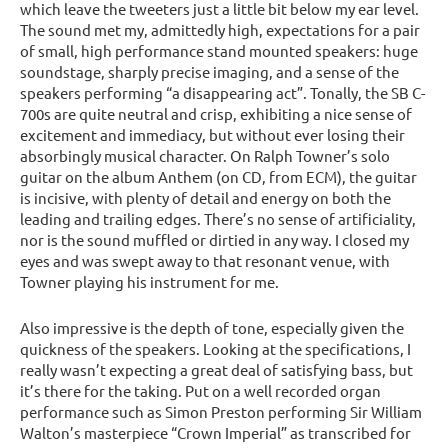
which leave the tweeters just a little bit below my ear level.
The sound met my, admittedly high, expectations for a pair
of small, high performance stand mounted speakers: huge
soundstage, sharply precise imaging, and a sense of the
speakers performing “a disappearing act”. Tonally, the SB C-
700s are quite neutral and crisp, exhibiting a nice sense of
excitement and immediacy, but without ever losing their
absorbingly musical character. On Ralph Towner’s solo
guitar on the album Anthem (on CD, from ECM), the guitar
is incisive, with plenty of detail and energy on both the
leading and trailing edges. There’s no sense of artificiality,
nor is the sound muffled or dirtied in any way. I closed my
eyes and was swept away to that resonant venue, with
Towner playing his instrument for me.
Also impressive is the depth of tone, especially given the
quickness of the speakers. Looking at the specifications, I
really wasn’t expecting a great deal of satisfying bass, but
it’s there for the taking. Put on a well recorded organ
performance such as Simon Preston performing Sir William
Walton’s masterpiece “Crown Imperial” as transcribed for