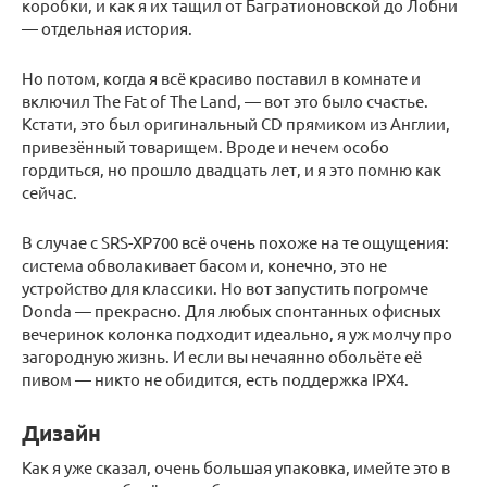
коробки, и как я их тащил от Багратионовской до Лобни
— отдельная история.
Но потом, когда я всё красиво поставил в комнате и
включил The Fat of The Land, — вот это было счастье.
Кстати, это был оригинальный CD прямиком из Англии,
привезённый товарищем. Вроде и нечем особо
гордиться, но прошло двадцать лет, и я это помню как
сейчас.
В случае с SRS-XP700 всё очень похоже на те ощущения:
система обволакивает басом и, конечно, это не
устройство для классики. Но вот запустить погромче
Donda — прекрасно. Для любых спонтанных офисных
вечеринок колонка подходит идеально, я уж молчу про
загородную жизнь. И если вы нечаянно обольёте её
пивом — никто не обидится, есть поддержка IPX4.
Дизайн
Как я уже сказал, очень большая упаковка, имейте это в