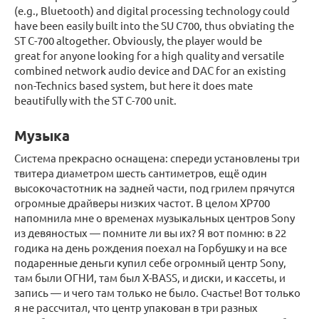
(e.g., Bluetooth) and digital processing technology could
have been easily built into the SU C700, thus obviating the
ST C-700 altogether. Obviously, the player would be
great for anyone looking for a high quality and versatile
combined network audio device and DAC for an existing
non-Technics based system, but here it does mate
beautifully with the ST C-700 unit.
Музыка
Система прекрасно оснащена: спереди установлены три
твитера диаметром шесть сантиметров, ещё один
высокочастотник на задней части, под грилем прячутся
огромные драйверы низких частот. В целом XP700
напомнила мне о временах музыкальных центров Sony
из девяностых — помните ли вы их? Я вот помню: в 22
годика на день рождения поехал на Горбушку и на все
подаренные деньги купил себе огромный центр Sony,
там были ОГНИ, там был X-BASS, и диски, и кассеты, и
запись — и чего там только не было. Счастье! Вот только
я не рассчитал, что центр упакован в три разных