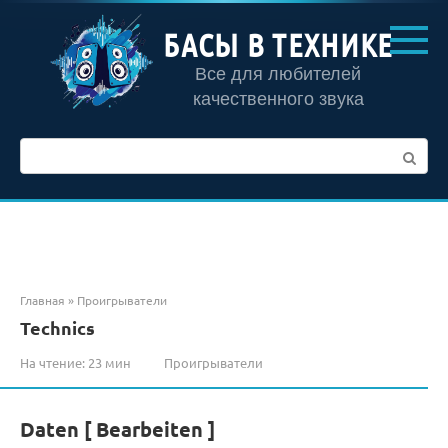
Перейти
к
БАСЫ В ТЕХНИКЕ
контенту
Все для любителей
качественного звука
Поиск:
Главная
»
Проигрыватели
Technics
На чтение:
23 мин
Проигрыватели
Daten [ Bearbeiten ]