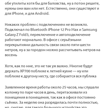
обе утилиты хотя бы для баловства, ну а потом решите,
нужны они вам или нет. Естественно, они существуют и
для iPhone, и для Android.
Никаких проблем с подключением не возникло.
Подключал по Bluetooth iPhone 12 Pro Max и Samsung
Galaxy Z Fold3, переключение и автоподключение
работают нормально. В офисе с серьёзными
перекрытиями дальность связи около пяти-шести
метров, ну а за городом можно рассчитывать метров на
восемь
Хотя, как по мне, это не так уж важно. Многие будут
держать XP700 поближе к летней кухне — ну или
поближе к другому месту, где собирается вся публика
Заявленное время работы около 25 часов, мы слушали
колонку по паре часов в день, перетаскивали из
помещения в помещения, так как в офисе постоянно
съёмки. За неделю она разрядилась почти полностью,
но, считаю, для такого большого устройства это