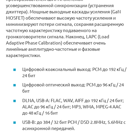
усовершенствованной синхронизации (устранения
джиттера). Мощные выходные каскады усиления (GaN
MOSFET) обеспечивают высокую частоту усиления и
минимизируют потери сигнала, сохраняя расширенную
частотную характеристику подаваемого на
громкоговорители сигнала. Наконец, LAPC (Load
Adaptive Phase Calibration) обеспечивает очень
линейные амплитудно-частотные и фазовые
характеристики.
Цифровой коаксиальный выход: PCM до 192 кГц /
24 бит
Цифровой оптический выход: PCM до 96 кГц / 24
бит
DLNA, USB-A: FLAC, WAV, AIFF до 192 кГц / 24 бит;
ALAC до 96 кГц / 24 бит; MP3, WMA, MPEG-4 AAC
до 48 кГц / 16 бит
USB-B: до 384 / 32 бит PCM / DSD 2.8MHz, 5.6MHz с
асинхронной передачей.