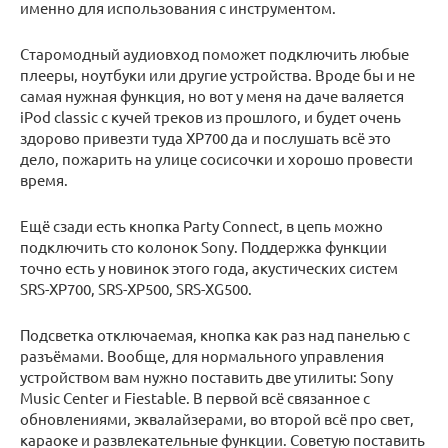
именно для использования с инструментом.
Старомодный аудиовход поможет подключить любые
плееры, ноутбуки или другие устройства. Вроде бы и не
самая нужная функция, но вот у меня на даче валяется
iPod classic с кучей треков из прошлого, и будет очень
здорово привезти туда XP700 да и послушать всё это
дело, пожарить на улице сосисочки и хорошо провести
время.
Ещё сзади есть кнопка Party Connect, в цепь можно
подключить сто колонок Sony. Поддержка функции
точно есть у новинок этого года, акустических систем
SRS-XP700, SRS-XP500, SRS-XG500.
Подсветка отключаемая, кнопка как раз над панелью с
разъёмами. Вообще, для нормального управления
устройством вам нужно поставить две утилиты: Sony
Music Center и Fiestable. В первой всё связанное с
обновлениями, эквалайзерами, во второй всё про свет,
караоке и развлекательные функции. Советую поставить