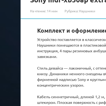
На чтение:
14 мин
Рубрика:
Наушники
Комплект и оформлени
Устройство поставляется в классичес
Наушники помещаются в пластиковой 
инструкция, 4 пары резиновых амбуш
завязками.
Стиль девайса — лаконичный, с отте
книзу. Динамики немного смещены в
фирменной надписью Sony и круглыми
концентрическим узором.
Кабель симметричный, длиной 1,2 м
штекером. Плоская поверхность с ри