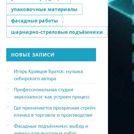
упаковочные материалы
фасадные работы
шарнирно-стреловые подъёмники
НОВЫЕ ЗАПИСИ
Игорь Кравцов Братск: музыка
сибирского автора
Профессиональная студия
звукозаписи: как устроен процесс
Где применяется прозрачная стрейч
пленка в торговле и производстве
Фасадные подъёмники: выбор и
аренда для высотных работ