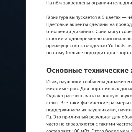
На нём закреплены ограничитель дли
Гарнитура выпускается в 5 цветах — ч
Цветовые акценты сделаны на провод
отношении дизайна с Сони могут сорев
строгие и одновременно оригинальные
преимущество за моделью Yurbuds Ins
поэтому больше подходит для спорта.
Основные технические 
Итак, наушники снабжены динамичес
миллиметров. Для портативных динам
Однако рассчитывать на полную звуко
стоит. Все-таки физические размеры 
поддерживаемых наушниками, начинает
Гц. Это приличный результат для об
часто не справляются с такими часто
составляет 100 мВт. Этого более чем 