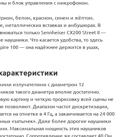
ны и блок управления с микрофоном.
ёрном, белом, красном, синем и жёлтом.
е, металлических вставках и амбушюрах. В
новаться только Sennheiser CX200 Street II —
 наушники. Что касается удобства, то здесь
pire 100 — она надёжнее держится в ушах,
характеристики
кими излучателями с диаметром 12
иков такого диаметра вполне достаточно.
вую картину и четкую прорисовку всей сцены не
не позволяют. Диапазон частот дискретизации,
ся на отметке в 4 Гц, а заканчивается на 24 000
ычных «затычек». Даже более дорогие наушники
тами. Максимальная мощность этих наушников
достаточно. Сопротивление же составляет 40 Ом.