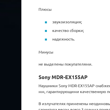
Плюсы
звукоизоляция;
качество сборки;
надежность.
Минусы
не выделены покупателями.
Sony MDR-EX155AP
Наушники Sony MDR-EX155AP снабже
мм, гарантирующими качественную пер
В излучателях применены неодимовы
гарнитура весом всего 3 грамма прив