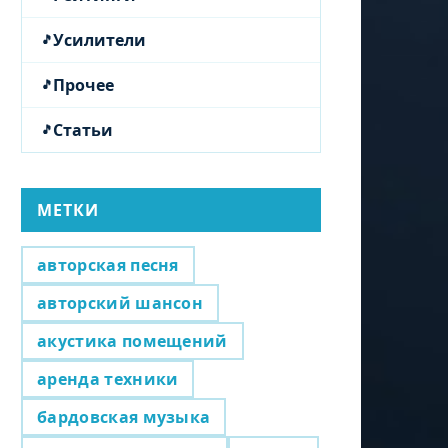
Усилители
Прочее
Статьи
МЕТКИ
авторская песня
авторский шансон
акустика помещений
аренда техники
бардовская музыка