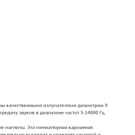
ны качественными излучателями диаметром 9
едачу звуков в диапазоне частот 5-24000 Гц.
е магниты. Эта миниатюрная карманная
лекательно выглядит и удивляет чистотой и