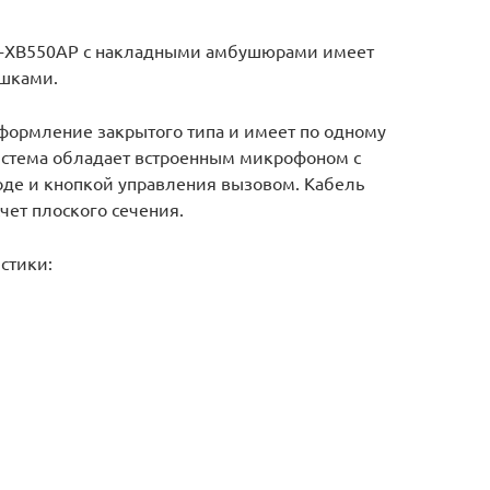
R-XB550AP с накладными амбушюрами имеет
ашками.
формление закрытого типа и имеет по одному
истема обладает встроенным микрофоном с
де и кнопкой управления вызовом. Кабель
счет плоского сечения.
стики: