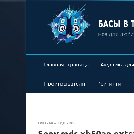
Перейти
к
контенту
БАСЫ В 
Все для любит
Главная страница
Акустика для
Проигрыватели
Рейтинги
Главная
»
Наушники
Sony mdr-xb50ap extr