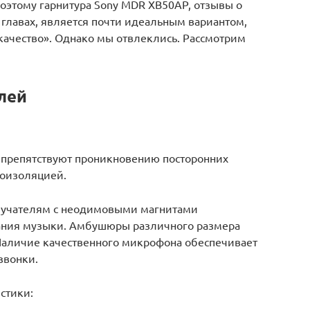
Поэтому гарнитура Sony MDR XB50AP, отзывы о
главах, является почти идеальным вариантом,
качество». Однако мы отвлеклись. Рассмотрим
лей
препятствуют проникновению посторонних
оизоляцией.
лучателям с неодимовыми магнитами
чания музыки. Амбушюры различного размера
Наличие качественного микрофона обеспечивает
звонки.
стики: