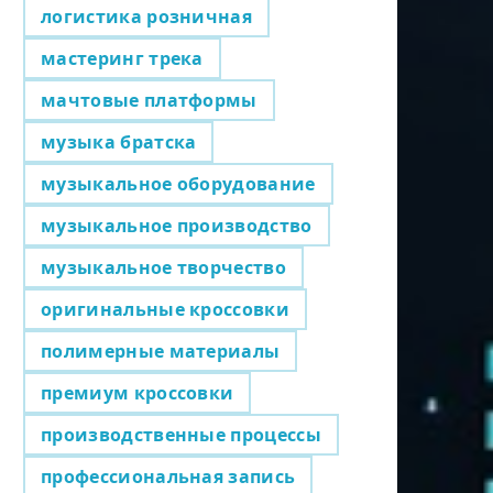
логистика розничная
мастеринг трека
мачтовые платформы
музыка братска
музыкальное оборудование
музыкальное производство
музыкальное творчество
оригинальные кроссовки
полимерные материалы
премиум кроссовки
производственные процессы
профессиональная запись