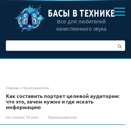
Перейти
к
БАСЫ В ТЕХНИКЕ
контенту
Все для любителей
качественного звука
Поиск:
Главная
»
Проигрыватели
Как составить портрет целевой аудитории:
что это, зачем нужно и где искать
информацию
На чтение:
19 мин
Проигрыватели