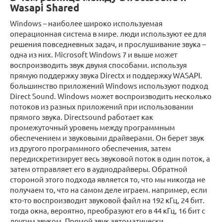
Wasapi Shared
Windows – наиболее широко используемая
операционная система в мире. люди используют ее для
решения повседневных задач, и прослушивание звука –
одна из них. Microsoft Windows 7 и выше может
воспроизводить звук двумя способами. используя
прямую поддержку звука Directx и поддержку WASAPI.
большинство приложений Windows используют подход
Direct Sound. Windows может воспроизводить несколько
потоков из разных приложений при использовании
прямого звука. Directsound работает как
промежуточный уровень между программным
обеспечением и звуковыми драйверами. Он берет звук
из другого программного обеспечения, затем
передискретизирует весь звуковой поток в один поток, а
затем отправляет его в аудиодрайверы. Обратной
стороной этого подхода является то, что мы никогда не
получаем то, что на самом деле играем. например, если
кто-то воспроизводит звуковой файл на 192 кГц, 24 бит.
тогда окна, вероятно, преобразуют его в 44 кГц, 16 бит с
другим звуком. Прямой звук автоматически