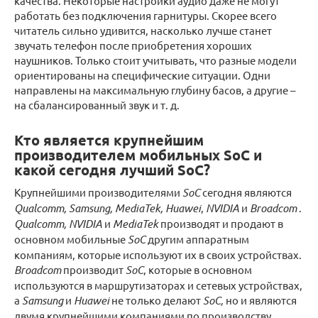
качества. Некоторые настройки аудио даже не могут
работать без подключения гарнитуры. Скорее всего
читатель сильно удивится, насколько лучше станет
звучать телефон после приобретения хороших
наушников. Только стоит учитывать, что разные модели
ориентированы на специфические ситуации. Одни
направлены на максимальную глубину басов, а другие –
на сбалансированный звук и т. д.
Кто является крупнейшим
производителем мобильных SoC и
какой сегодня лучший SoC?
Крупнейшими производителями
SoC
сегодня являются
Qualcomm,
Samsung, MediaTek, Huawei
,
NVIDIA
и
Broadcom
.
Qualcomm, NVIDIA
и
MediaTek
производят и продают в
основном мобильные
SoC
другим аппаратным
компаниям, которые используют их в своих устройствах.
Broadcom
производит
SoC
, которые в основном
используются в маршрутизаторах и сетевых устройствах,
а
Samsung
и
Huawei
не только делают
SoC,
но и являются
двумя крупнейшими компаниями по производству