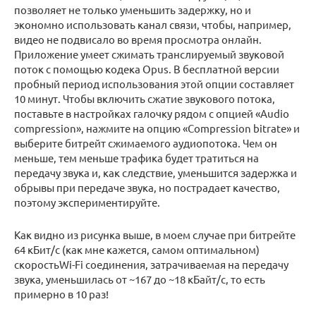
позволяет не только уменьшить задержку, но и
экономно использовать канал связи, чтобы, например,
видео не подвисало во время просмотра онлайн.
Приложение умеет сжимать транслируемый звуковой
поток с помощью кодека Opus. В бесплатной версии
пробный период использования этой опции составляет
10 минут. Чтобы включить сжатие звукового потока,
поставьте в настройках галочку рядом с опцией «Audio
compression», нажмите на опцию «Compression bitrate» и
выберите битрейт сжимаемого аудиопотока. Чем он
меньше, тем меньше трафика будет тратиться на
передачу звука и, как следствие, уменьшится задержка и
обрывы при передаче звука, но пострадает качество,
поэтому экспериментируйте.
Как видно из рисунка выше, в моем случае при битрейте
64 кБит/с (как мне кажется, самом оптимальном)
скоростьWi-Fi соединения, затрачиваемая на передачу
звука, уменьшилась от ~167 до ~18 кБайт/с, то есть
примерно в 10 раз!