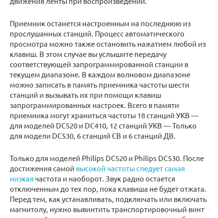
движения ленты при воспроизведении.
Приемник останется настроенным на последнюю из
прослушанных станций. Процесс автоматического
просмотра можно также остановить нажатием любой из
клавиш. В этом случае вы услышите передачу
соответствующей запрограммированной станции в
текущем диапазоне. В каждом волновом диапазоне
можно записать в память приемника частоты шести
станций и вызывать их при помощи клавиш
запрограммированных настроек. Всего в памяти
приемника могут храниться частоты 18 станций УКВ —
для моделей DC520 и DC410, 12 станций УКВ — Только
для модели DC530, 6 станций СВ и 6 станций ДВ.
Только для моделей Philips DC520 и Philips DC530. После
достижения самой
высокой частоты следует самая
низкая
частота и наоборот. Звук радио остается
отключенным до тех пор, пока клавиша не будет отжата.
Перед тем, как устанавливать, подключать или включать
магнитолу, нужно вывинтить транспортировочный винт