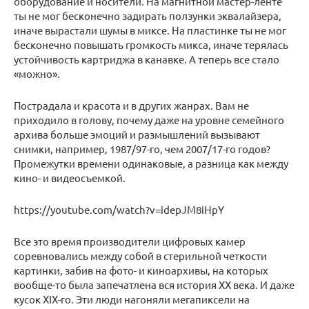
оборудование и носители. На магнитной мастер-ленте
ты не мог бесконечно задирать ползунки эквалайзера,
иначе вырастали шумы в миксе. На пластинке ты не мог
бесконечно повышать громкость микса, иначе терялась
устойчивость картриджа в канавке. А теперь все стало
«можно».
Пострадала и красота и в других жанрах. Вам не
приходило в голову, почему даже на уровне семейного
архива больше эмоций и размышлений вызывают
снимки, например, 1987/97-го, чем 2007/17-го годов?
Промежутки времени одинаковые, а разница как между
кино- и видеосъемкой.
https://youtube.com/watch?v=idepJM8iHpY
Все это время производители цифровых камер
соревновались между собой в стерильной четкости
картинки, забив на фото- и киноархивы, на которых
вообще-то была запечатлена вся история XX века. И даже
кусок XIX-го. Эти люди нагоняли мегапиксели на