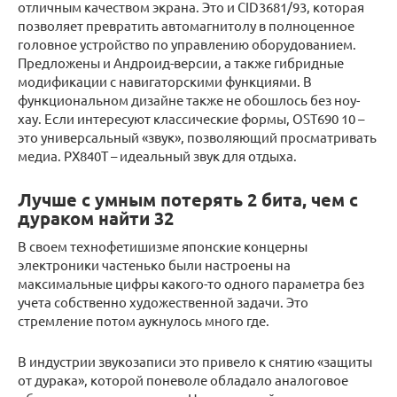
отличным качеством экрана. Это и CID3681/93, которая
позволяет превратить автомагнитолу в полноценное
головное устройство по управлению оборудованием.
Предложены и Андроид-версии, а также гибридные
модификации с навигаторскими функциями. В
функциональном дизайне также не обошлось без ноу-
хау. Если интересуют классические формы, OST690 10 –
это универсальный «звук», позволяющий просматривать
медиа. PX840T – идеальный звук для отдыха.
Лучше с умным потерять 2 бита, чем с
дураком найти 32
В своем технофетишизме японские концерны
электроники частенько были настроены на
максимальные цифры какого-то одного параметра без
учета собственно художественной задачи. Это
стремление потом аукнулось много где.
В индустрии звукозаписи это привело к снятию «защиты
от дурака», которой поневоле обладало аналоговое