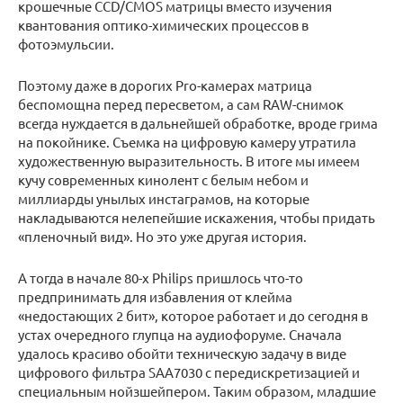
крошечные CCD/CMOS матрицы вместо изучения
квантования оптико-химических процессов в
фотоэмульсии.
Поэтому даже в дорогих Pro-камерах матрица
беспомощна перед пересветом, а сам RAW-снимок
всегда нуждается в дальнейшей обработке, вроде грима
на покойнике. Съемка на цифровую камеру утратила
художественную выразительность. В итоге мы имеем
кучу современных кинолент с белым небом и
миллиарды унылых инстаграмов, на которые
накладываются нелепейшие искажения, чтобы придать
«пленочный вид». Но это уже другая история.
А тогда в начале 80-х Philips пришлось что-то
предпринимать для избавления от клейма
«недостающих 2 бит», которое работает и до сегодня в
устах очередного глупца на аудиофоруме. Сначала
удалось красиво обойти техническую задачу в виде
цифрового фильтра SAA7030 с передискретизацией и
специальным нойзшейпером. Таким образом, младшие