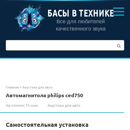
Перейти
к
БАСЫ В ТЕХНИКЕ
контенту
Все для любителей
качественного звука
Поиск:
Главная
»
Акустика для авто
Автомагнитола philips ced750
На чтение:
15 мин
Акустика для авто
Самостоятельная установка