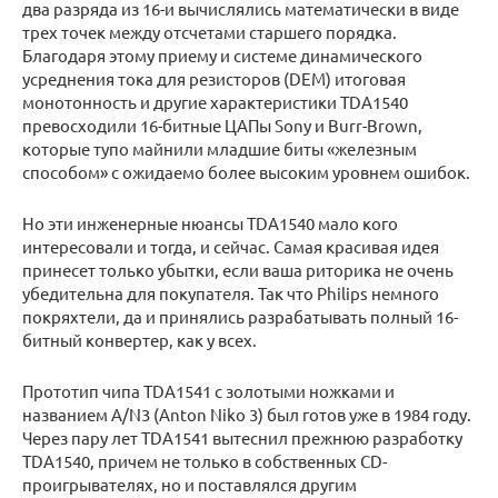
два разряда из 16-и вычислялись математически в виде
трех точек между отсчетами старшего порядка.
Благодаря этому приему и системе динамического
усреднения тока для резисторов (DEM) итоговая
монотонность и другие характеристики TDA1540
превосходили 16-битные ЦАПы Sony и Burr-Brown,
которые тупо майнили младшие биты «железным
способом» с ожидаемо более высоким уровнем ошибок.
Но эти инженерные нюансы TDA1540 мало кого
интересовали и тогда, и сейчас. Самая красивая идея
принесет только убытки, если ваша риторика не очень
убедительна для покупателя. Так что Philips немного
покряхтели, да и принялись разрабатывать полный 16-
битный конвертер, как у всех.
Прототип чипа TDA1541 с золотыми ножками и
названием A/N3 (Anton Niko 3) был готов уже в 1984 году.
Через пару лет TDA1541 вытеснил прежнюю разработку
TDA1540, причем не только в собственных CD-
проигрывателях, но и поставлялся другим