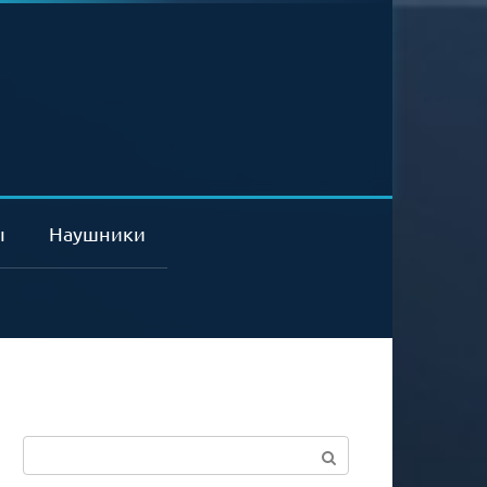
ы
Наушники
Поиск: