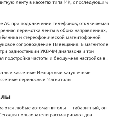
итную ленту в кассетах типа МК, с последующим
ие АС при подключении телефонов; отключаемая
оренная перемотка ленты в обоих направлениях,
приёмника и стереофонической магнитофонной
вуковое сопровождение ТВ вещания. В магнитоле
три радиостанции УКВ-ЧМ диапазона и три
я подстройка частоты и бесшумная настройка в .
ртные кассетные Импортные катушечные
ссетные переносные Магнитолы
олы
раются любые автомагнитолы — габаритный, он
 Сегодня пользователи рассматривают два