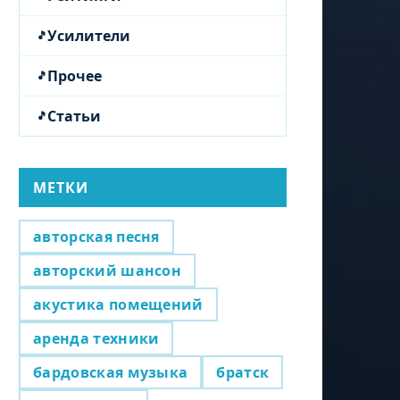
Усилители
Прочее
Статьи
МЕТКИ
авторская песня
авторский шансон
акустика помещений
аренда техники
бардовская музыка
братск