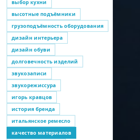
выбор кухни
высотные подъёмники
грузоподъёмность оборудования
дизайн интерьера
дизайн обуви
долговечность изделий
звукозаписи
звукорежиссура
игорь кравцов
история бренда
итальянское ремесло
качество материалов