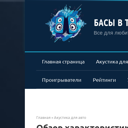
Перейти
к
контенту
БАСЫ В 
Все для любит
Главная страница
Акустика для
Проигрыватели
Рейтинги
Главная
»
Акустика для авто
Обзор характеристик