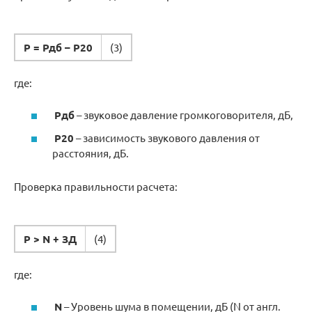
Р = Рдб – Р20
(3)
где:
Pдб
– звуковое давление громкоговорителя, дБ,
P20
– зависимость звукового давления от
расстояния, дБ.
Проверка правильности расчета:
Р > N + ЗД
(4)
где:
N
– Уровень шума в помещении, дБ (N от англ.