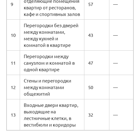
отделяющие помещения
9
57
—
квартир от ресторанов,
кафе и спортивных залов
Перегородки без дверей
между комнатами,
10
43
—
между кухней и
комнатой в квартире
Перегородки между
11
санузлом и комнатой в
47
—
одной квартире
Стены и перегородки
12
между комнатами
50
—
общежитий
Входные двери квартир,
выходящие на
13
32
—
лестничные клетки, в
вестибюли и коридоры