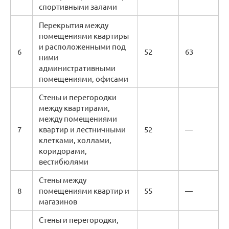
спортивными залами
Перекрытия между
помещениями квартиры
и расположенными под
6
52
63
ними
административными
помещениями, офисами
Стены и перегородки
между квартирами,
между помещениями
7
квартир и лестничными
52
—
клетками, холлами,
коридорами,
вестибюлями
Стены между
8
помещениями квартир и
55
—
магазинов
Стены и перегородки,