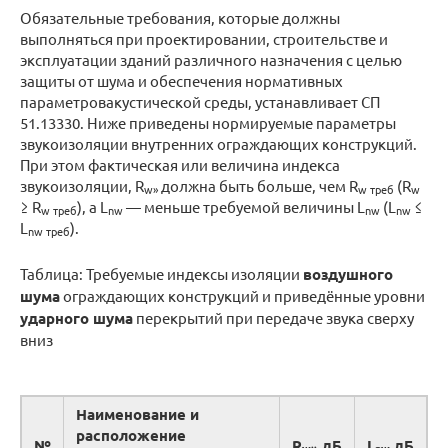
Обязательные требования, которые должны
выполняться при проектировании, строительстве и
эксплуатации зданий различного назначения с целью
защиты от шума и обеспечения нормативных
параметровакустической среды, устанавливает СП
51.13330. Ниже приведены нормируемые параметры
звукоизоляции внутренних ограждающих конструкций.
При этом фактическая или величина индекса
звукоизоляции, R
должна быть больше, чем R
(R
w»
w треб
w
≥ R
), а L
— меньше требуемой величины L
(L
≤
w треб
nw
nw
nw
L
).
nw треб
Таблица: Требуемые индексы изоляции
воздушного
шума
ограждающих конструкций и приведённые уровни
ударного шума
перекрытий при передаче звука сверху
вниз
Наименование и
расположение
№
R
,дБ
L
,дБ