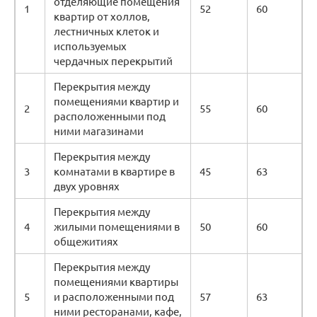
отделяющие помещения
1
52
60
квартир от холлов,
лестничных клеток и
используемых
чердачных перекрытий
Перекрытия между
помещениями квартир и
2
55
60
расположенными под
ними магазинами
Перекрытия между
3
комнатами в квартире в
45
63
двух уровнях
Перекрытия между
4
жилыми помещениями в
50
60
общежитиях
Перекрытия между
помещениями квартиры
5
и расположенными под
57
63
ними ресторанами, кафе,