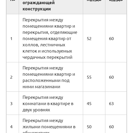
w»
nw
ограждающей
конструкции
Перекрытия между
помещениями квартир и
перекрытия, отделяющие
1
помещения квартир от
52
60
холлов, лестничных
клеток и используемых
чердачных перекрытий
Перекрытия между
помещениями квартир и
2
55
60
расположенными под
ними магазинами
Перекрытия между
3
комнатами в квартире в
45
63
двух уровнях
Перекрытия между
4
жилыми помещениями в
50
60
общежитиях