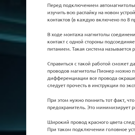
Перед подключением автомагнитолы 
изучить всю распайку на новом устро
контактов (в каждую включено по 8 п
В ходе монтажа магнитолы соединен
контакт с одной стороны подсоединяет
питанием. Такая система называется 
Справиться с такой работой сможет д
проводов магнитолы Пионер можно пр
дифференциации все провода окрашен
следует прочесть в инструкции по экс
При этом нужно помнить тот факт, чт
предохранитель. Это минимизирует р
Широкий провод красного цвета след
При таком подключении головное уст