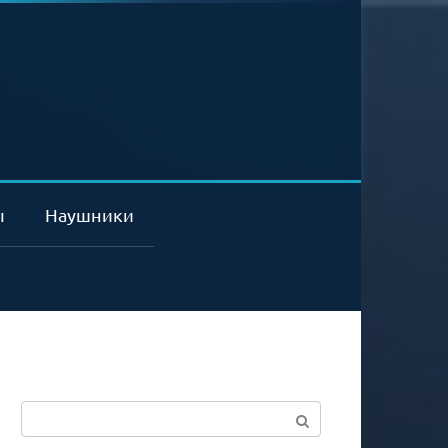
ы
Наушники
Поиск: