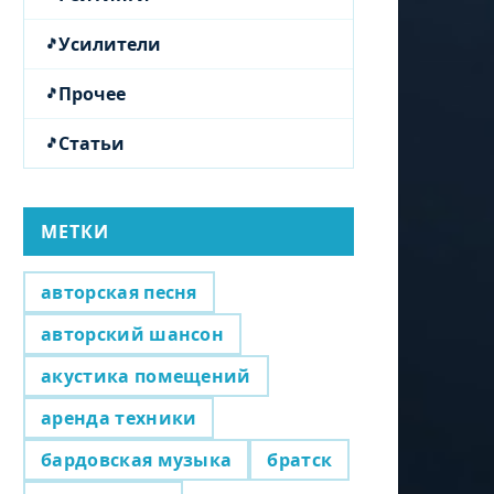
Усилители
Прочее
Статьи
МЕТКИ
авторская песня
авторский шансон
акустика помещений
аренда техники
бардовская музыка
братск