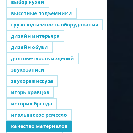
выбор кухни
высотные подъёмники
грузоподъёмность оборудования
дизайн интерьера
дизайн обуви
долговечность изделий
звукозаписи
звукорежиссура
игорь кравцов
история бренда
итальянское ремесло
качество материалов