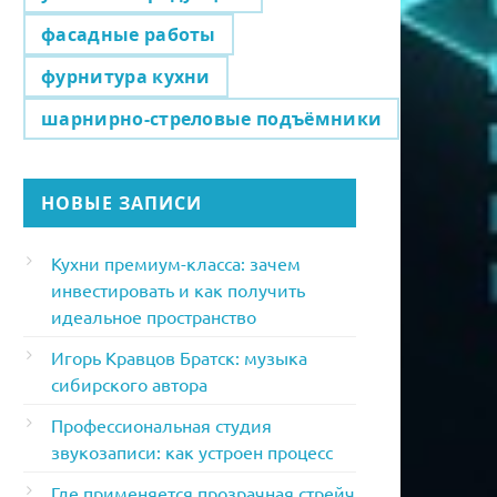
фасадные работы
фурнитура кухни
шарнирно-стреловые подъёмники
НОВЫЕ ЗАПИСИ
Кухни премиум-класса: зачем
инвестировать и как получить
идеальное пространство
Игорь Кравцов Братск: музыка
сибирского автора
Профессиональная студия
звукозаписи: как устроен процесс
Где применяется прозрачная стрейч