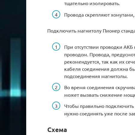
тщательно изолировать.
Провода скрепляют хомутами,
Подключить магнитолу Пионер стандар
При отсутствии проводки АКБ 
проводом. Провода, предусмот
рекомендуется, так как их сеч
кабеля соединения должна быт
подсоединения магнитолы.
Во время соединения скручива
может вызвать снижение мощн
Чтобы правильно подключить 
нужно соединять уже после за
Схема