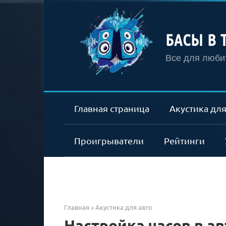
Перейти
к
контенту
БАСЫ В 
Все для любит
Главная страница
Акустика для
Проигрыватели
Рейтинги
Главная
»
Акустика для авто
Настройка часов в а