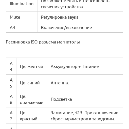
Позволяет менять интенсивность
Illumination
свечения устройства
Mute
Регулировка звука
А4
Включение/выключение
Распиновка ISO-разъема магнитолы
А
Цв. желтый
Аккумулятор + Питание
4
А
Цв. синий
Антенна.
5
А
Цв.
Подсветка
6
оранжевый
А
Цв.
Зажигание, 12В. При отключении
7
красный
сброс параметров к заводским.
А