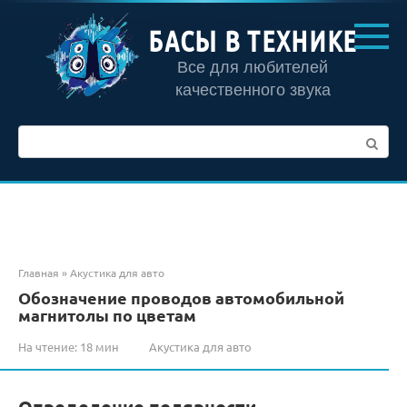
Перейти
к
БАСЫ В ТЕХНИКЕ
контенту
Все для любителей
качественного звука
Поиск:
Главная
»
Акустика для авто
Обозначение проводов автомобильной
магнитолы по цветам
На чтение:
18 мин
Акустика для авто