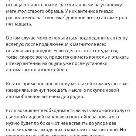
оснащаются антеннами, рассчитанными на установку
магнитол старого образца. У них антенное гнездо
расположено на “хвостике” длинной всего сантиметров
пятнадцать.
В этом случае можно попытаться подсоединить антенну
вслепую после подключения к магнитоле всех
остальных проводов. Если сделать этого не удастся,
тогда, скорее всего, придется снимать консоль и втыкать
штекер антенны на ощупь уже после установки
автомагнитолы в контейнер.
Кстати, примерно после получаса такой «камасутры» вас,
наверняка, начнут посещать мысли о покупке новой
автомобильной антенны для радио.
Если возникнет необходимость вынуть автомагнитолу со
съемной лицевой панелью из контейнера, для этого
нужно будет по бокам от нее вставить до упора два
плоских ключа, входящих в комплект с магнитолой. Но
перед этим не забудьте снять лицевую панель