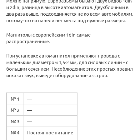
можно напрямую. Евроразъемы бывают двух видов 1din
и 2din, разница в высоте автомагнитол. Двухблочный в
два раза выше, подсоединяется не ко всем автомобилям,
потому что на панели нет места под нужные размеры.
Магнитолы с европейским 1din самые
распространенные.
При установке автомагнитол применяют провода с
маленьким диаметром 1,5-2 мм, для силовых линий – с
большим сечением. Несоблюдение этих простых правил
исказит звук, выведет оборудование из строя.
№ 1
—
№ 2
—
№ 3
—
№ 4
Постоянное питание