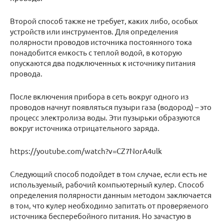
Второй способ также не требует, каких либо, особых
устройств или инструментов. Для определения
полярности проводов источника постоянного тока
понадобится емкость с теплой водой, в которую
опускаются два подключенных к источнику питания
провода.
После включения прибора в сеть вокруг одного из
проводов начнут появляться пузыри газа (водород) – это
процесс электролиза воды. Эти пузырьки образуются
вокруг источника отрицательного заряда.
https://youtube.com/watch?v=CZ7NorA4ulk
Следующий способ подойдет в том случае, если есть не
используемый, рабочий компьютерный кулер. Способ
определения полярности данным методом заключается
в том, что кулер необходимо запитать от проверяемого
источника бесперебойного питания. Но зачастую в