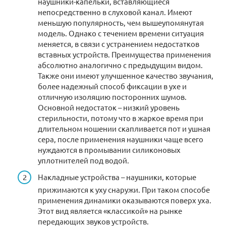
наушники-капельки, вставляющиеся
непосредственно в слуховой канал. Имеют
меньшую популярность, чем вышеупомянутая
модель. Однако с течением времени ситуация
меняется, в связи с устранением недостатков
вставных устройств. Преимущества применения
абсолютно аналогично с предыдущим видом.
Также они имеют улучшенное качество звучания,
более надежный способ фиксации в ухе и
отличную изоляцию посторонних шумов.
Основной недостаток – низкий уровень
стерильности, потому что в жаркое время при
длительном ношении скапливается пот и ушная
сера, после применения наушники чаще всего
нуждаются в промывании силиконовых
уплотнителей под водой.
Накладные устройства – наушники, которые
прижимаются к уху снаружи. При таком способе
применения динамики оказываются поверх уха.
Этот вид является «классикой» на рынке
передающих звуков устройств.