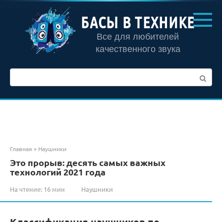
Перейти
к
БАСЫ В ТЕХНИКЕ
контенту
Все для любителей
качественного звука
Поиск:
Главная
»
Наушники
Это прорыв: десять самых важных
технологий 2021 года
На чтение:
16 мин
Наушники