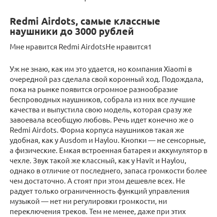
Redmi Airdots, самые классные
наушники до 3000 рублей
Мне нравится Redmi AirdotsНе нравится1
Уж не знаю, как им это удается, но компания Xiaomi в
очередной раз сделала свой коронный ход. Подождала,
пока на рынке появится огромное разнообразие
беспроводных наушников, собрала из них все лучшие
качества и выпустила свою модель, которая сразу же
завоевала всеобщую любовь. Речь идет конечно же о
Redmi Airdots. Форма корпуса наушников такая же
удобная, как у Ausdom и Haylou. Кнопки — не сенсорные,
а физические. Емкая встроенная батарея и аккумулятор в
чехле. Звук такой же классный, как у Havit и Haylou,
однако в отличие от последнего, запаса громкости более
чем достаточно. А стоят при этом дешевле всех. Не
радует только ограниченность функций управления
музыкой — нет ни регулировки громкости, ни
переключения треков. Тем не менее, даже при этих