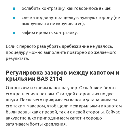
ослабить контргайку, как говорилось выше;
слегка подвинуть защелку в нужную сторону (не
выкручивая и не вкручивая ее);
зафиксировать контргайку.
Если с первого раза убрать дребезжание не удалось,
процедуру можно выполнить повторно до желаемого
результата.
Регулировка зазоров между капотом и
крыльями ВАЗ 2114
Открываем и ставим капот на упор. Ослабляем болты
его крепления к петлям. С каждой стороны их по две
штуки. После чего прикрываем капот и устанавливаем
его таким макаром, чтоб щели меж крыльями и капотом
были равны как с правой, так и с левой стороны. Сейчас
аккуратненько приподнимаем капот и хорошо
затягиваем болты крепления.