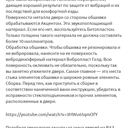
дающее хороший результат по защите от вибраций и их
последствий для комфортной езды.
Поверхности металла двери со стороны обшивки
обрабатываются Акцентом. Это звукопоглощающий
материал. Если его нет, воспользуйтесь Битопластом.
Только толщина такого материала не должна составлять
более 10 миллиметров.
Обработка обшивки. Чтобы обшивка не резонировала и
не вибрировала, нанесите на ее поверхность
вибродемпферный материал Вибропласт Голд. Всю
поверхность оклеивать не обязательно, поскольку так
вы заметно утяжелите двери. Самое главное — это места
стыка элементов обшивки и широкие ровные элементы.
Сборка. Перед тем, как приступить к сборке в
соответствии намеченной вами инструкции, убедитесь в
исправности стеклоподъемников и прочих элементов,
расположенных в двери.
https://youtube.com/watch?v=3MWu65qmOfY
Подобная технология защиты от шума дверей на ВАЗ