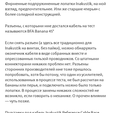
Фирменные подпружиненные лопатки Inakustik, на мой
взгляд, предпочтительнее. Или же старшие «перья» с
более солидной конструкцией.
Разъемы, с которыми мне достался кабель на тест
называются BFA Banana 45°
Если снять разъем (а здесь все традиционно для
Inakustik на винтах, без пайки), можно обнаружить
оконечник кабеля в виде собранных вместе и
опрессованных гильзой проводников. Со штатными
коннекторами никаких проблем нет. Разъемы
сторонних производителей мне тоже пришлось
попробовать, хотя бы потому, что один из усилителей,
использованных в процессе теста, не был рассчитан на
бананы или перья, и подключить можно было только
лопатки. В процессе замены никаких сложностей не
возникло, если говорить о механике. О прочем влиянии
— чуть позже.
Подставки под кабель Inakustik Reference Cable Base