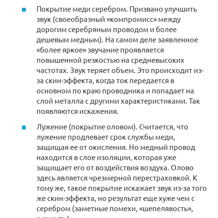
Покрытие меди серебром. Призвано улучшить
звук (своеобразный «компромисс» между
дорогим серебряным проводом и более
дешевым медным). На самом деле заявленное
«более яркое» звучание проявляется
повышенной резкостью на средневысоких
частотах. Звук теряет объем. Это происходит из-
за скин-эффекта, когда ток передается в
основном по краю проводника и попадает на
слой металла с другими характеристиками. Так
появляются искажения.
Лужение (покрытие оловом). Считается, что
лужение продлевает срок службы меди,
защищая ее от окисления. Но медный провод
находится в слое изоляции, которая уже
защищает его от воздействия воздуха. Олово
здесь является чрезмерной перестраховкой. К
тому же, такое покрытие искажает звук из-за того
же скин-эффекта, но результат еще хуже чем с
серебром (заметные помехи, «шепелявость»,