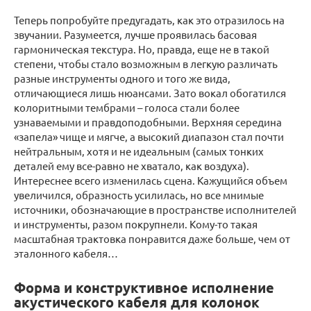
Теперь попробуйте предугадать, как это отразилось на
звучании. Разумеется, лучше проявилась басовая
гармоническая текстура. Но, правда, еще не в такой
степени, чтобы стало возможным в легкую различать
разные инструменты одного и того же вида,
отличающиеся лишь нюансами. Зато вокал обогатился
колоритными тембрами – голоса стали более
узнаваемыми и правдоподобными. Верхняя середина
«запела» чище и мягче, а высокий диапазон стал почти
нейтральным, хотя и не идеальным (самых тонких
деталей ему все-равно не хватало, как воздуха).
Интереснее всего изменилась сцена. Кажущийся объем
увеличился, образность усилилась, но все мнимые
источники, обозначающие в пространстве исполнителей
и инструменты, разом покрупнели. Кому-то такая
масштабная трактовка понравится даже больше, чем от
эталонного кабеля…
Форма и конструктивное исполнение
акустического кабеля для колонок