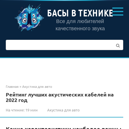
Перейти
к
БАСЫ В ТЕХНИКЕ
контенту
Все для любителей
качественного звука
Поиск:
Главная
»
Акустика для авто
Рейтинг лучших акустических кабелей на
2022 год
На чтение:
19 мин
Акустика для авто