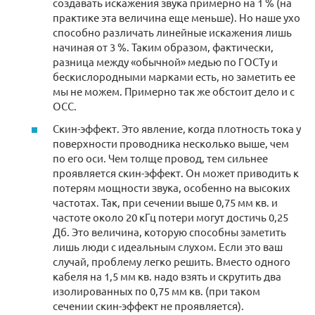
создавать искажения звука примерно на 1 % (на
практике эта величина еще меньше). Но наше ухо
способно различать линейные искажения лишь
начиная от 3 %. Таким образом, фактически,
разница между «обычной» медью по ГОСТу и
бескислородными марками есть, но заметить ее
мы не можем. Примерно так же обстоит дело и с
OCC.
Скин-эффект. Это явление, когда плотность тока у
поверхности проводника несколько выше, чем
по его оси. Чем толще провод, тем сильнее
проявляется скин-эффект. Он может приводить к
потерям мощности звука, особенно на высоких
частотах. Так, при сечении выше 0,75 мм кв. и
частоте около 20 кГц потери могут достичь 0,25
Дб. Это величина, которую способны заметить
лишь люди с идеальным слухом. Если это ваш
случай, проблему легко решить. Вместо одного
кабеля на 1,5 мм кв. надо взять и скрутить два
изолированных по 0,75 мм кв. (при таком
сечении скин-эффект не проявляется).