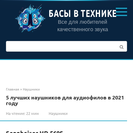
Перейти
к
БАСЫ В ТЕХНИКЕ
контенту
Все для любителей
качественного звука
Поиск:
Главная
»
Наушники
5 лучших наушников для аудиофилов в 2021
году
На чтение:
22 мин
Наушники