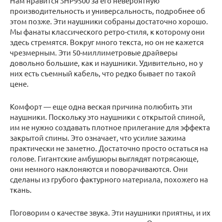
Нам нравится SHP9500 за его невероятную
производительность и универсальность, подробнее об
этом позже. Эти наушники собраны достаточно хорошо.
Мы фанаты классического ретро-стиля, к которому они
здесь стремятся. Вокруг много текста, но он не кажется
чрезмерным. Эти 50-миллиметровые драйверы
довольно большие, как и наушники. Удивительно, но у
них есть съемный кабель, что редко бывает по такой
цене.
Комфорт — еще одна веская причина полюбить эти
наушники. Поскольку это наушники с открытой спиной,
им не нужно создавать плотное прилегание для эффекта
закрытой спины. Это означает, что усилие зажима
практически не заметно. Достаточно просто остаться на
голове. Гигантские амбушюры выглядят потрясающе,
они немного наклоняются и поворачиваются. Они
сделаны из грубого фактурного материала, похожего на
ткань.
Поговорим о качестве звука. Эти наушники приятны, и их