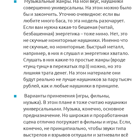
Музыкальные жанры. На мой вкус, наушники
совершенно универсальны. На этом можно было
бы и закончить. Уточню очевидное: если вы
любите много баса, то эта модель разочарует.
Если вам нужна какая-то бешеная (читай,
безбашенная) энергетика – тоже мимо. Нет, это
не скучные мониторные наушники. Именно что
не скучные, но мониторные. Быстрый металл,
например, в них я слушал и энергетики хватало.
Cлушать в них какие-то простые жанры (вроде
«тунц-тунц» в пережатых mp3) можно, но это
лишняя трата денег. На этом материале они
будут реально не лучше наушников за пару тысяч
рублей, как и любые наушники в принципе.
Варианты применения (игры, фильмы,
музыка). В этом плане я тоже считаю наушники
универсальными. Музыка, конечно, основное
предназначение. Но широкая и проработанная
сцена отлично погружает в фильмы и игры. Если,
конечно, не принципиально, чтобы звуки типа
выстрелов и взрывов оглушали и затмевали всё