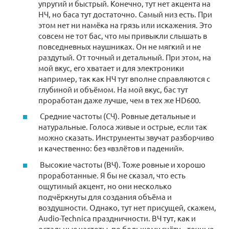
упругий и быстрый. Конечно, тут нет акцента на
НЧ, но баса тут достаточно. Самый низ есть. При
этом нет ни намёка на грязь или искажения. Это
совсем не тот бас, что мы привыкли слышать в
повседневных наушниках. Он не мягкий и не
раздутый. От точный и детальный. При этом, на
мой вкус, его хватает и для электроники
например, так как НЧ тут вполне справляются с
глубиной и объёмом. На мой вкус, бас тут
проработан даже лучше, чем в тех же HD600.
Средние частоты (СЧ). Ровные детальные и
натуральные. Голоса живые и острые, если так
можно сказать. Инструменты звучат разборчиво
и качественно: без «взлётов и падений».
Высокие частоты (ВЧ). Тоже ровные и хорошо
проработанные. Я бы не сказал, что есть
ощутимый акцент, но они несколько
подчёркнуты для создания объёма и
воздушности. Однако, тут нет присущей, скажем,
Audio-Technica праздничности. ВЧ тут, как и
остальные частоты, по большому счёту – точные,