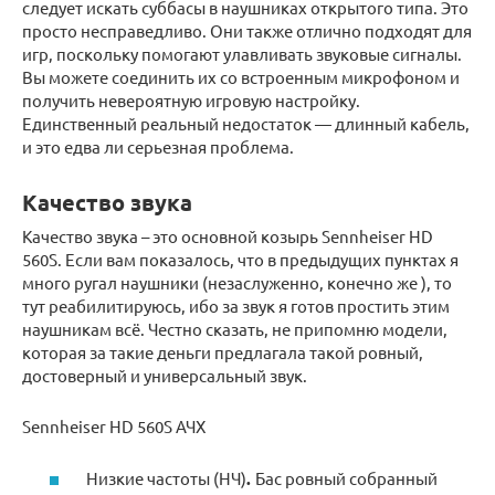
следует искать суббасы в наушниках открытого типа. Это
просто несправедливо. Они также отлично подходят для
игр, поскольку помогают улавливать звуковые сигналы.
Вы можете соединить их со встроенным микрофоном и
получить невероятную игровую настройку.
Единственный реальный недостаток — длинный кабель,
и это едва ли серьезная проблема.
Качество звука
Качество звука – это основной козырь Sennheiser HD
560S. Если вам показалось, что в предыдущих пунктах я
много ругал наушники (незаслуженно, конечно же ), то
тут реабилитируюсь, ибо за звук я готов простить этим
наушникам всё. Честно сказать, не припомню модели,
которая за такие деньги предлагала такой ровный,
достоверный и универсальный звук.
Sennheiser HD 560S АЧХ
Низкие частоты (НЧ)
.
Бас ровный собранный