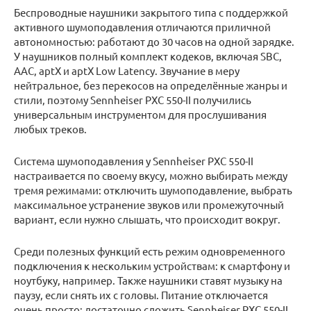
Беспроводные наушники закрытого типа с поддержкой
активного шумоподавления отличаются приличной
автономностью: работают до 30 часов на одной зарядке.
У наушников полный комплект кодеков, включая SBC,
AAC, aptX и aptX Low Latency. Звучание в меру
нейтральное, без перекосов на определённые жанры и
стили, поэтому Sennheiser PXC 550-II получились
универсальным инструментом для прослушивания
любых треков.
Система шумоподавления у Sennheiser PXC 550-II
настраивается по своему вкусу, можно выбирать между
тремя режимами: отключить шумоподавление, выбрать
максимальное устранение звуков или промежуточный
вариант, если нужно слышать, что происходит вокруг.
Среди полезных функций есть режим одновременного
подключения к нескольким устройствам: к смартфону и
ноутбуку, например. Также наушники ставят музыку на
паузу, если снять их с головы. Питание отключается
очень просто: достаточно сложить Sennheiser PXC 550-II.