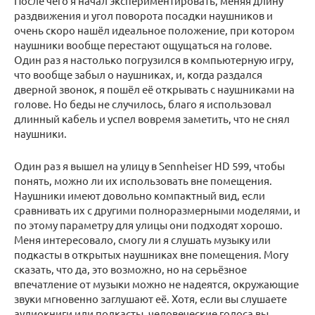
После чего я начал экспериментировать, меняя длину
раздвижения и угол поворота посадки наушников и
очень скоро нашёл идеальное положение, при котором
наушники вообще перестают ощущаться на голове.
Один раз я настолько погрузился в компьютерную игру,
что вообще забыл о наушниках, и, когда раздался
дверной звонок, я пошёл её открывать с наушниками на
голове. Но беды не случилось, благо я использовал
длинный кабель и успел вовремя заметить, что не снял
наушники.
Один раз я вышел на улицу в Sennheiser HD 599, чтобы
понять, можно ли их использовать вне помещения.
Наушники имеют довольно компактный вид, если
сравнивать их с другими полноразмерными моделями, и
по этому параметру для улицы они подходят хорошо.
Меня интересовало, смогу ли я слушать музыку или
подкасты в открытых наушниках вне помещения. Могу
сказать, что да, это возможно, но на серьёзное
впечатление от музыки можно не надеятся, окружающие
звуки мгновенно заглушают её. Хотя, если вы слушаете
аудиокниги или подкасты, человеческие голоса вы