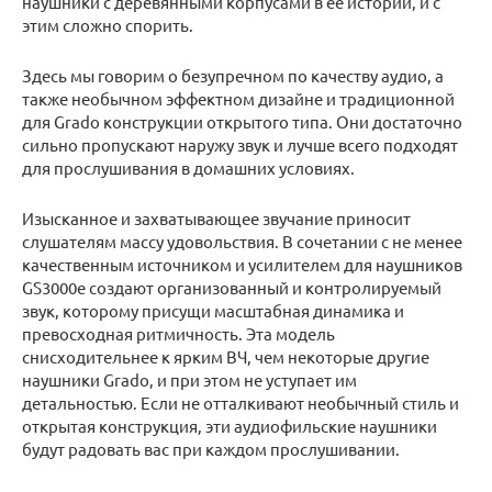
наушники с деревянными корпусами в ее истории, и с
этим сложно спорить.
Здесь мы говорим о безупречном по качеству аудио, а
также необычном эффектном дизайне и традиционной
для Grado конструкции открытого типа. Они достаточно
сильно пропускают наружу звук и лучше всего подходят
для прослушивания в домашних условиях.
Изысканное и захватывающее звучание приносит
слушателям массу удовольствия. В сочетании с не менее
качественным источником и усилителем для наушников
GS3000e создают организованный и контролируемый
звук, которому присущи масштабная динамика и
превосходная ритмичность. Эта модель
снисходительнее к ярким ВЧ, чем некоторые другие
наушники Grado, и при этом не уступает им
детальностью. Если не отталкивают необычный стиль и
открытая конструкция, эти аудиофильские наушники
будут радовать вас при каждом прослушивании.