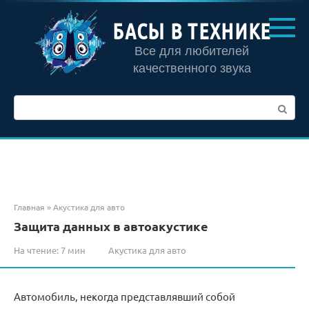
Перейти
к
БАСЫ В ТЕХНИКЕ
контенту
Все для любителей
качественного звука
Поиск:
Главная
»
Акустика для авто
Защита данных в автоакустике
На чтение:
7 мин
Акустика для авто
Автомобиль, некогда представлявший собой