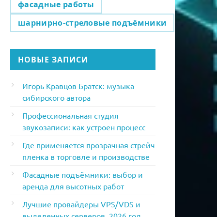
фасадные работы
шарнирно-стреловые подъёмники
НОВЫЕ ЗАПИСИ
Игорь Кравцов Братск: музыка
сибирского автора
Профессиональная студия
звукозаписи: как устроен процесс
Где применяется прозрачная стрейч
пленка в торговле и производстве
Фасадные подъёмники: выбор и
аренда для высотных работ
Лучшие провайдеры VPS/VDS и
выделенных серверов. 2026 год.