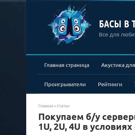
Перейти
к
контенту
БАСЫ В 
Все для любит
Главная страница
Акустика для
Проигрыватели
Рейтинги
Главная
»
Статьи
Покупаем б/у сервер
1U, 2U, 4U в условия