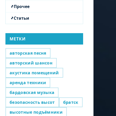
Прочее
Статьи
МЕТКИ
авторская песня
авторский шансон
акустика помещений
аренда техники
бардовская музыка
безопасность высот
братск
высотные подъёмники