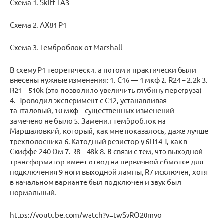
Схема 1. Skiff TA3
Схема 2. AX84 P1
Схема 3. Темброблок от Marshall
В схему P1 теоретически, а потом и практически были
внесены нужные изменения: 1. С16 — 1 мкф 2. R24 – 2.2k 3.
R21 – 510k (это позволило увеличить глубину перегруза)
4. Проводил эксперимент с C12, устанавливая
танталовый, 10 мкф – существенных изменений
замечено не было 5. Заменил темброблок на
Маршаловкий, который, как мне показалось, даже лучше
трехполосника 6. Катодный резистор у 6П14П, как в
Скиффе-240 Ом 7. R8 – 48k 8. В связи с тем, что выходной
трансформатор имеет отвод на первичной обмотке для
подключения 9 ноги выходной лампы, R7 исключен, хотя
в начальном варианте был подключен и звук был
нормальный.
https://youtube.com/watch?v=twSyRO20myo