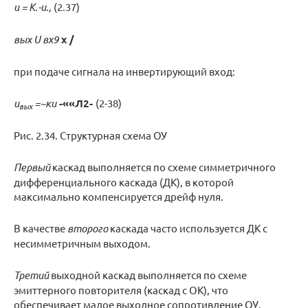
и = К.-и.,
(2.37)
вых U вх9
х /
при подаче сигнала на инвертирующий вход:
и
=~ки
-««Л2-
(2-38)
вых
Рис. 2.34. Структурная схема ОУ
Первый
каскад выполняется по схеме симметричного
дифференциального каскада (ДК), в которой
максимально компенсируется дрейф нуля.
В качестве
второго
каскада часто используется ДК с
несимметричным выходом.
Третий
выходной каскад выполняется по схеме
эмиттерного повторителя (каскад с ОК), что
обеспечивает малое выходное сопротивление ОУ.