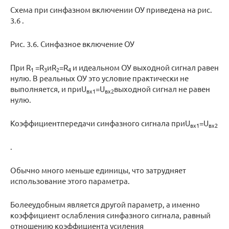
Схема при синфазном включении ОУ приведена на рис.
3.6 .
Рис. 3.6. Синфазное включение ОУ
При R
=R
иR
=R
и идеальном ОУ выходной сигнал равен
1
3
2
4
нулю. В реальных ОУ это условие практически не
выполняется, и приU
=U
выходной сигнал не равен
вх
1
вх
2
нулю.
Коэффициентпередачи синфазного сигнала приU
=U
вх
1
вх
2
.
Обычно много меньше единицы, что затрудняет
использование этого параметра.
Болееудобным является другой параметр, а именно
коэффициент ослабления синфазного сигнала, равный
отношению коэффициента усиления