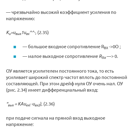
— чрезвычайно высокий коэффициент усиления по
напряжению:
К
=и
1и
^^-,
(2.35)
и
вых
вх
— большое входное сопротивление R
->0О ;
BX
— малое выходное сопротивление
R
—> 0.
tta
ОУ является усилителем постоянного тока, то есть
усиливает широкий спектр частот вплоть до постоянной
составляющей. При этом дрейф нуля ОУ очень мал. ОУ
(рис. 2.34) имеет дифференциальный вход:
“
= KAu
-и
),
(2.36)
вых
exl
вх2
при подаче сигнала на прямой вход выходное
напряжение: