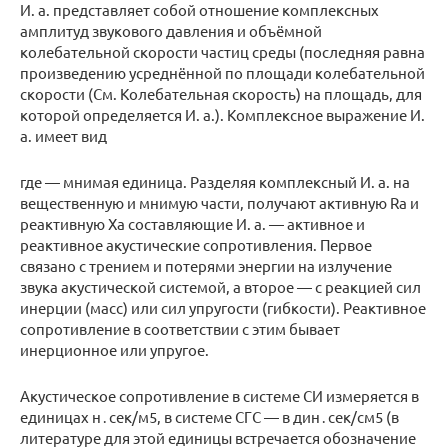
И. а. представляет собой отношение комплексных
амплитуд звукового давления и объёмной
колебательной скорости частиц среды (последняя равна
произведению усреднённой по площади колебательной
скорости (См. Колебательная скорость) на площадь, для
которой определяется И. а.). Комплексное выражение И.
а. имеет вид
где — мнимая единица. Разделяя комплексный И. а. на
вещественную и мнимую части, получают активную Ra и
реактивную Xa составляющие И. а. — активное и
реактивное акустические сопротивления. Первое
связано с трением и потерями энергии на излучение
звука акустической системой, а второе — с реакцией сил
инерции (масс) или сил упругости (гибкости). Реактивное
сопротивление в соответствии с этим бывает
инерционное или упругое.
Акустическое сопротивление в системе СИ измеряется в
единицах н․сек/м5, в системе СГС — в дин․сек/см5 (в
литературе для этой единицы встречается обозначение