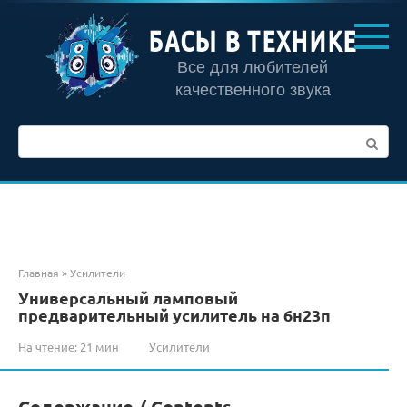
Перейти
к
БАСЫ В ТЕХНИКЕ
контенту
Все для любителей
качественного звука
Поиск:
Главная
»
Усилители
Универсальный ламповый
предварительный усилитель на 6н23п
На чтение:
21 мин
Усилители