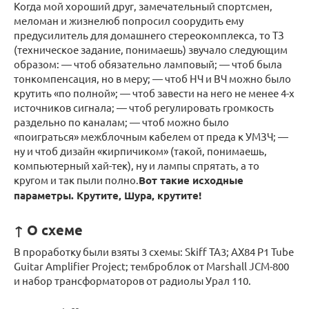
Когда мой хороший друг, замечательный спортсмен,
меломан и жизнелюб попросил соорудить ему
предусилитель для домашнего стереокомплекса, то ТЗ
(техническое задание, понимаешь) звучало следующим
образом: — чтоб обязательно ламповый; — чтоб была
тонкомпенсация, но в меру; — чтоб НЧ и ВЧ можно было
крутить «по полной»; — чтоб завести на него не менее 4-х
источников сигнала; — чтоб регулировать громкость
раздельно по каналам; — чтоб можно было
«поиграться» межблочным кабелем от преда к УМЗЧ; —
ну и чтоб дизайн «кирпичиком» (такой, понимаешь,
компьютерный хай-тек), ну и лампы спрятать, а то
кругом и так пыли полно.
Вот такие исходные
параметры. Крутите, Шура, крутите!
↑ О схеме
В проработку были взяты 3 схемы: Skiff TA3; AX84 P1 Tube
Guitar Amplifier Project; темброблок от Marshall JCM-800
и набор трансформаторов от радиолы Урал 110.