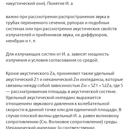
«акустический ом»). Понятие И. а
важно при рассмотрении распространения звука в
трубах переменного сечения, рупорах и подобных
системах или при рассмотрении акустических свойств
излучателей и приёмников звука, их диффузоров,
мембран и т. п
Для излучающих систем от И. а. зависят мощность
излучения и условия согласования со средой.
Кроме акустического Za, применяют также удельный
акустический Z1 и механический Zм импедансы, которые
связаны между собой зависимостью Zм = SZ1 = S2Za, где S
— рассматриваемая площадь в акустической системе.
Удельный акустический импеданс выражается
отношением звукового давления к колебательной
скорости в данной точке или для единичной площади. В
случае плоской волны удельный И. а. равен волновому
сопротивлению (См. Волновое сопротивление) среды.
Механический импеданс (и соответственно