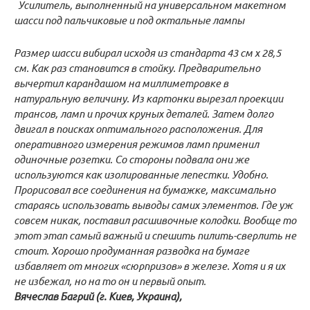
Усилитель, выполненный на универсальном макетном
шасси под пальчиковые и под октальные лампы
Размер шасси вибирал исходя из стандарта 43 см х 28,5
см. Как раз становится в стойку. Предварительно
вычертил карандашом на миллиметровке в
натуральную величину. Из картонки вырезал проекции
трансов, ламп и прочих круных деталей. Затем долго
двигал в поисках оптимального расположения. Для
оперативного измерения режимов ламп применил
одиночные розетки. Со стороны подвала они же
используются как изолированные лепестки. Удобно.
Прорисовал все соединения на бумажке, максимально
стараясь использовать выводы самих элементов. Где уж
совсем никак, поставил расшивочные колодки. Вообще то
этот этап самый важный и спешить пилить-сверлить не
стоит. Хорошо продуманная разводка на бумаге
избавляет от многих «сюрпризов» в железе. Хотя и я их
не избежал, но на то он и первый опыт.
Вячеслав Багрий (г. Киев, Украина),