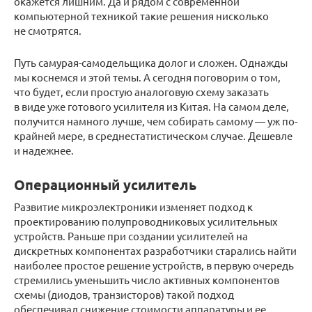
окажется лишним. Да и рядом с современной
компьютерной техникой такие решения нисколько
не смотрятся.
Путь самурая-самодельщика долог и сложен. Однажды
мы коснемся и этой темы. А сегодня поговорим о том,
что будет, если простую аналоговую схему заказать
в виде уже готового усилителя из Китая. На самом деле,
получится намного лучше, чем собирать самому — уж по-
крайней мере, в среднестатистическом случае. Дешевле
и надежнее.
Операционный усилитель
Развитие микроэлектроники изменяет подход к
проектированию полупроводниковых усилительных
устройств. Раньше при создании усилителей на
дискретных компонентах разработчики старались найти
наиболее простое решение устройств, в первую очередь
стремились уменьшить число активных компонентов
схемы (диодов, транзисторов) такой подход
обеспечивал снижение стоимости аппаратуры и ее