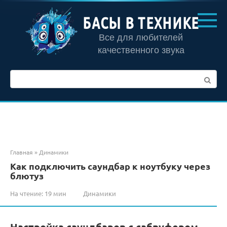
Перейти
к
БАСЫ В ТЕХНИКЕ
контенту
Все для любителей
качественного звука
Поиск:
Главная
»
Динамики
Как подключить саундбар к ноутбуку через
блютуз
На чтение:
19 мин
Динамики