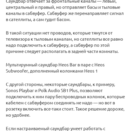
Саундбар отвечает за фронтальные каналы — левый,
центральный и правый, но отправляет басы и тыловые
каналы в сабвуфер. Сабвуфер же перенаправляет сигнал
в сателлиты, а сам гудит басом.
В такой ситуации нет проводов, которые тянутся от
телевизора к тыловым каналам, но сателлиты все равно
надо подключить к сабвуферу, а сабвуфер по этой
причине следует располагать в задней части комнаты.
Мультирумный саундбар Heos Bar в паре с Heos
Subwoofer, дополненный колонками Heos 1
С другой стороны, некоторые саундбары, к примеру,
Sonos Playbar и Polk Audio SB1 Plus, позволяют
подключить к ним пару беспроводных колонок, которые
кабелем с сабвуфером соединять не надо — но вот в
розетку включить все-таки стоит. Такое решение дороже,
но удобнее.
Если настраиваемый саундбар умеет работать с