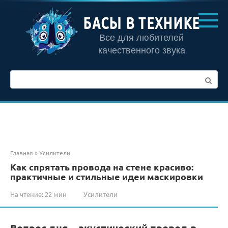
Перейти
к
БАСЫ В ТЕХНИКЕ
контенту
Все для любителей
качественного звука
Поиск:
Главная
»
Усилители
Как спрятать провода на стене красиво:
практичные и стильные идеи маскировки
На чтение:
22 мин
Усилители