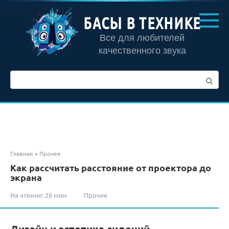
Перейти
к
БАСЫ В ТЕХНИКЕ
контенту
Все для любителей
качественного звука
Поиск:
Главная
»
Прочее
Как рассчитать расстояние от проектора до
экрана
На чтение:
26 мин
Прочее