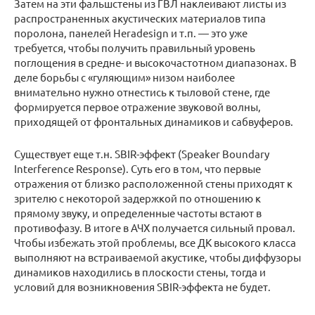
Затем на эти фальшстены из ГВЛ наклеивают листы из
распространенных акустических материалов типа
поролона, панелей Heradesign и т.п. — это уже
требуется, чтобы получить правильный уровень
поглощения в средне- и высокочастотном диапазонах. В
деле борьбы с «гуляющим» низом наиболее
внимательно нужно отнестись к тыловой стене, где
формируется первое отражение звуковой волны,
приходящей от фронтальных динамиков и сабвуферов.
Существует еще т.н. SBIR-эффект (Speaker Boundary
Interference Response). Суть его в том, что первые
отражения от близко расположенной стены приходят к
зрителю с некоторой задержкой по отношению к
прямому звуку, и определенные частоты встают в
противофазу. В итоге в АЧХ получается сильный провал.
Чтобы избежать этой проблемы, все ДК высокого класса
выполняют на встраиваемой акустике, чтобы диффузоры
динамиков находились в плоскости стены, тогда и
условий для возникновения SBIR-эффекта не будет.