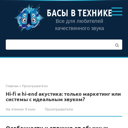
Перейти
к
БАСЫ В ТЕХНИКЕ
контенту
Все для любителей
качественного звука
Поиск:
Главная
»
Проигрыватели
Hi-fi и hi-end акустика: только маркетинг или
системы с идеальным звуком?
На чтение:
9 мин
Проигрыватели