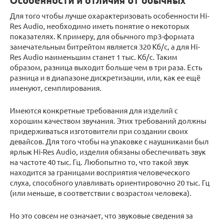
Особенности и отличия от обычных
Для того чтобы лучше охарактеризовать особенности Hi-
Res Audio, необходимо иметь понятие о некоторых
показателях. К примеру, для обычного mp3-формата
замечательным битрейтом является 320 Кб/c, а для Hi-
Res Audio наименьшим станет 1 тыс. Кб/с. Таким
образом, разница выходит больше чем в три раза. Есть
разница и в диапазоне дискретизации, или, как ее ещё
именуют, семплирования.
Имеются конкретные требования для изделий c
хорошим качеством звучания. Этих требований должны
придерживаться изготовители при создании своих
девайсов. Для того чтобы на упаковке с наушниками был
ярлык Hi-Res Audio, изделия обязаны обеспечивать звук
на частоте 40 тыс. Гц. Любопытно то, что такой звук
находится за границами восприятия человеческого
слуха, способного улавливать ориентировочно 20 тыс. Гц
(или меньше, в соответствии с возрастом человека).
Но это совсем не означает, что звуковые сведения за