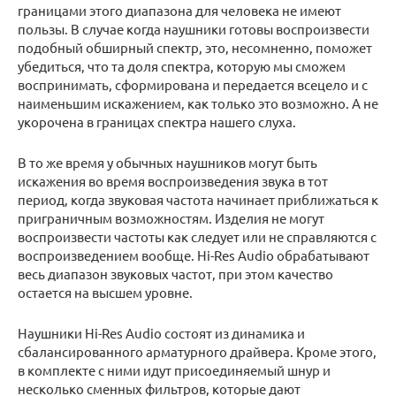
границами этого диапазона для человека не имеют
пользы. В случае когда наушники готовы воспроизвести
подобный обширный спектр, это, несомненно, поможет
убедиться, что та доля спектра, которую мы сможем
воспринимать, сформирована и передается всецело и с
наименьшим искажением, как только это возможно. А не
укорочена в границах спектра нашего слуха.
В то же время у обычных наушников могут быть
искажения во время воспроизведения звука в тот
период, когда звуковая частота начинает приближаться к
приграничным возможностям. Изделия не могут
воспроизвести частоты как следует или не справляются с
воспроизведением вообще. Hi-Res Audio обрабатывают
весь диапазон звуковых частот, при этом качество
остается на высшем уровне.
Наушники Hi-Res Audio состоят из динамика и
сбалансированного арматурного драйвера. Кроме этого,
в комплекте с ними идут присоединяемый шнур и
несколько сменных фильтров, которые дают