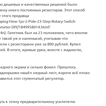
ьно дешевых и качественных решений было
нему много постоянных резисторов. Этот способ
у этого продавца
ipping-New-1pc-2-Pole-23-Step-Rotary-Switch-
ometer-DIY/1849958014.html?
n). Галетник был на 23 положения, чего вполне
не такой уж и маленькой, учитывая что
ели с резисторами уже за 800 рублей. Купил
й. В итоге, кривые руки, вместе с жадностю,
медного экрана и сильно фонил. Пришлось
 радиорынке нашёл медный лист, короче всё плохо
авился этот ступенчатый регулятор.
Путь к этому предварительному усилителю