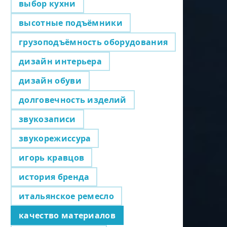
выбор кухни
высотные подъёмники
грузоподъёмность оборудования
дизайн интерьера
дизайн обуви
долговечность изделий
звукозаписи
звукорежиссура
игорь кравцов
история бренда
итальянское ремесло
качество материалов