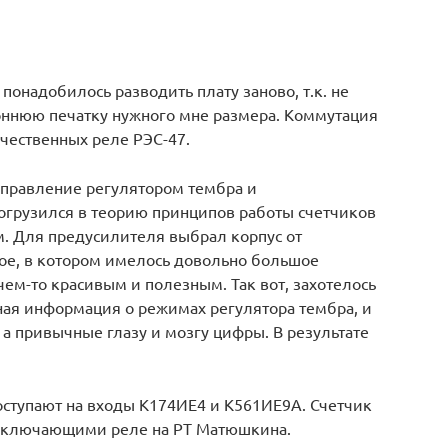
 понадобилось разводить плату заново, т.к. не
оннюю печатку нужного мне размера. Коммутация
чественных реле РЭС-47.
управление регулятором тембра и
огрузился в теорию принципов работы счетчиков
м. Для предусилителя выбрал корпус от
вое, в котором имелось довольно большое
чем-то красивым и полезным. Так вот, захотелось
ная информация о режимах регулятора тембра, и
 а привычные глазу и мозгу цифры. В результате
оступают на входы К174ИЕ4 и К561ИЕ9А. Счетчик
реключающими реле на РТ Матюшкина.