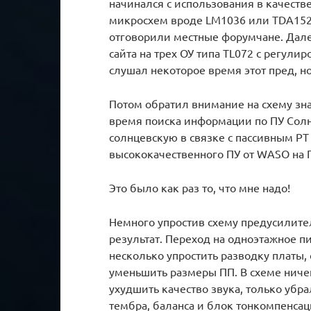
начинался с использования в качеств
микросхем вроде LM1036 или TDA1524
отговорили местные форумчане. Далее
сайта на трех ОУ типа TL072 с регули
слушал некоторое время этот пред, но
Потом обратил внимание на схему зн
время поиска информации по ПУ Солн
солнцевскую в связке с пассивным Р
высококачественного ПУ от WASO на 
Это было как раз то, что мне надо!
Немного упростив схему предусилител
результат. Переход на одноэтажное 
несколько упростить разводку платы,
уменьшить размеры ПП. В схеме ничег
ухудшить качество звука, только убр
тембра, баланса и блок тонкомпенсац