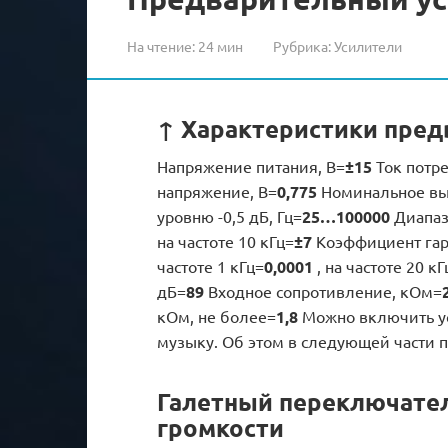
На чтение:
24 мин
Рубрика:
Усилители
↑ Характеристики пред
Напряжение питания, В=
±15
Ток потр
напряжение, В=
0,775
Номинальное вы
уровню -0,5 дБ, Гц=
25…100000
Диапаз
на частоте 10 кГц=
±7
Коэффициент гар
частоте 1 кГц=
0,0001
, на частоте 20 кГ
дБ=
89
Входное сопротивление, кОм=
кОм, не более=
1,8
Можно включить ус
музыку. Об этом в следующей части п
Галетный переключател
громкости