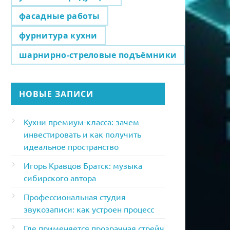
фасадные работы
фурнитура кухни
шарнирно-стреловые подъёмники
НОВЫЕ ЗАПИСИ
Кухни премиум-класса: зачем
инвестировать и как получить
идеальное пространство
Игорь Кравцов Братск: музыка
сибирского автора
Профессиональная студия
звукозаписи: как устроен процесс
Где применяется прозрачная стрейч