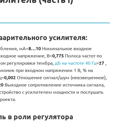
варительного усилителя:
ебления, мА=
8…10
Номинальное входное
ходное напряжение, В=
0,775
Полоса частот по
он регулировки тембра,
дБ на частоте 40 Гц
=
±7
,
моник при входном напряжении 1 В, % на
ц=
0,002
Отношение сигнал/шум (невзвешенное),
20
Выходное сопротивление источника сигнала,
тройство с усилителем мощности и послушать
роекта.
ь в роли регулятора