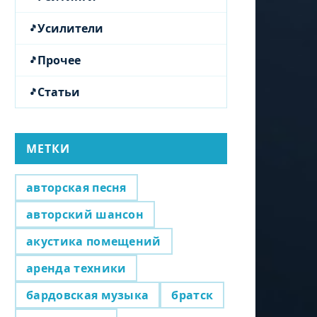
Усилители
Прочее
Статьи
МЕТКИ
авторская песня
авторский шансон
акустика помещений
аренда техники
бардовская музыка
братск