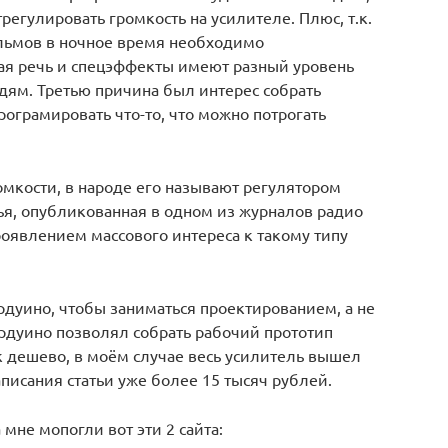
трегулировать громкость на усилителе. Плюс, т.к.
ильмов в ночное время необходимо
ная речь и спецэффекты имеют разный уровень
дям. Третью причина был интерес собрать
рограмировать что-то, что можно потрогать
омкости, в народе его называют регулятором
ья, опубликованная в одном из журналов радио
проявлением массового интереса к такому типу
рдуино, чтобы заниматься проектированием, а не
ардуино позволял собрать рабочий прототип
ак дешево, в моём случае весь усилитель вышел
исания статьи уже более 15 тысяч рублей.
мне мопогли вот эти 2 сайта: