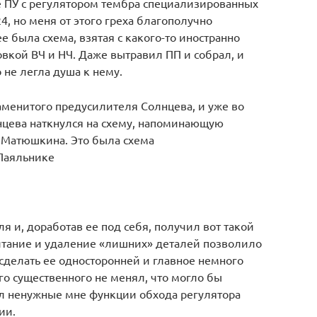
е ПУ с регулятором тембра специализированных
, но меня от этого греха благополучно
 была схема, взятая с какого-то иностранно
ровкой ВЧ и НЧ. Даже вытравил ПП и собрал, и
 не легла душа к нему.
аменитого предусилителя Солнцева, и уже во
цева наткнулся на схему, напоминающую
Т Матюшкина. Это была схема
Паяльнике
я и, доработав ее под себя, получил вот такой
питание и удаление «лишних» деталей позволило
 сделать ее односторонней и главное немного
о существенного не менял, что могло бы
ал ненужные мне функции обхода регулятора
ии.