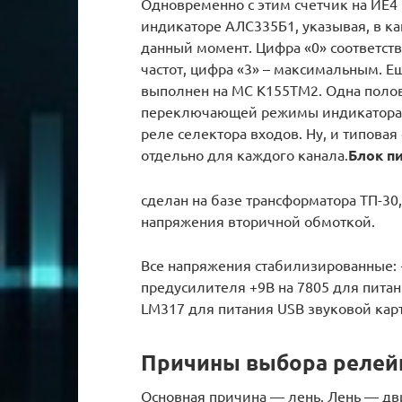
Одновременно с этим счетчик на ИЕ4
индикаторе АЛС335Б1, указывая, в к
данный момент. Цифра «0» соответст
частот, цифра «3» – максимальным. 
выполнен на МС К155ТМ2. Одна поло
переключающей режимы индикатора ур
реле селектора входов. Ну, и типова
отдельно для каждого канала.
Блок п
сделан на базе трансформатора ТП-30
напряжения вторичной обмоткой.
Все напряжения стабилизированные: +
предусилителя +9В на 7805 для питан
LM317 для питания USB звуковой кар
Причины выбора релейн
Основная причина — лень. Лень — двиг