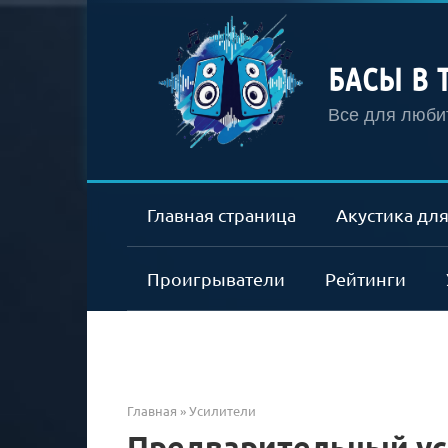
Перейти
к
контенту
БАСЫ В 
Все для любит
Главная страница
Акустика для
Проигрыватели
Рейтинги
Главная
»
Усилители
Предварительный уси