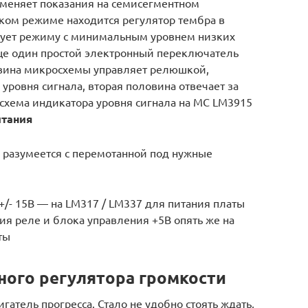
 меняет показания на семисегментном
аком режиме находится регулятор тембра в
вует режиму с минимальным уровнем низких
Еще один простой электронный переключатель
вина микросхемы управляет релюшкой,
овня сигнала, вторая половина отвечает за
я схема индикатора уровня сигнала на МС LM3915
итания
, разумеется с перемотанной под нужные
/- 15В — на LM317 / LM337 для питания платы
ия реле и блока управления +5В опять же на
ты
ого регулятора громкости
атель прогресса. Стало не удобно стоять ждать,