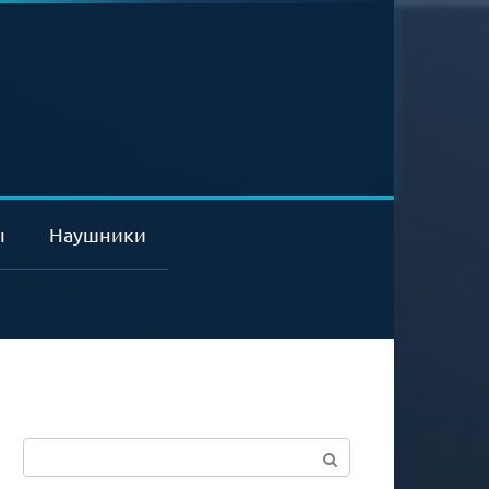
ы
Наушники
Поиск: