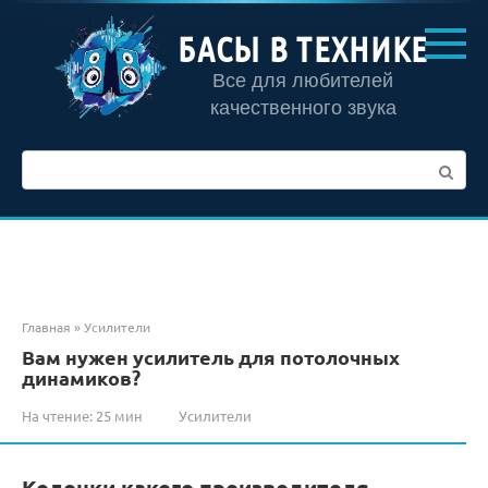
Перейти
к
БАСЫ В ТЕХНИКЕ
контенту
Все для любителей
качественного звука
Поиск:
Главная
»
Усилители
Вам нужен усилитель для потолочных
динамиков?
На чтение:
25 мин
Усилители