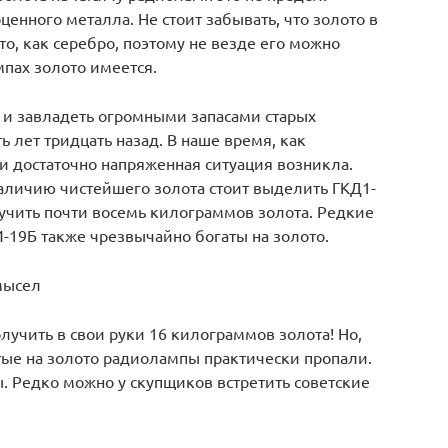
енного металла. Не стоит забывать, что золото в
то, как серебро, поэтому не везде его можно
пах золото имеется.
ь и завладеть огромными запасами старых
 лет тридцать назад. В наше время, как
и достаточно напряженная ситуация возникла.
личию чистейшего золота стоит выделить ГКД1-
лучить почти восемь килограммов золота. Редкие
19Б также чрезвычайно богаты на золото.
мысел
лучить в свои руки 16 килограммов золота! Но,
тые на золото радиолампы практически пропали.
. Редко можно у скупщиков встретить советские