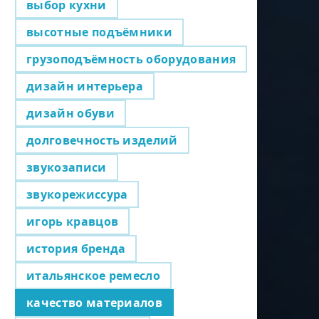
выбор кухни
высотные подъёмники
грузоподъёмность оборудования
дизайн интерьера
дизайн обуви
долговечность изделий
звукозаписи
звукорежиссура
игорь кравцов
история бренда
итальянское ремесло
качество материалов