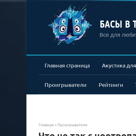
Перейти
к
контенту
БАСЫ В 
Все для любит
Главная страница
Акустика для
Проигрыватели
Рейтинги
Главная
»
Проигрыватели
Что не так с ноотроп