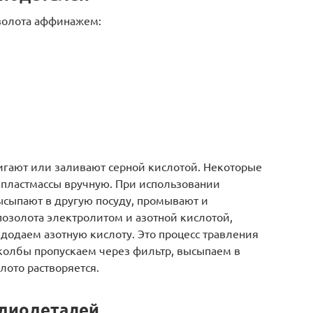
золота аффинажем:
гают или заливают серной кислотой. Некоторые
 пластмассы вручную. При использовании
высыпают в другую посуду, промывают и
позолота электролитом и азотной кислотой,
 додаем азотную кислоту. Это процесс травления
колбы пропускаем через фильтр, высыпаем в
лото растворяется.
адиодеталей