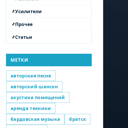
Усилители
Прочее
Статьи
МЕТКИ
авторская песня
авторский шансон
акустика помещений
аренда техники
бардовская музыка
братск