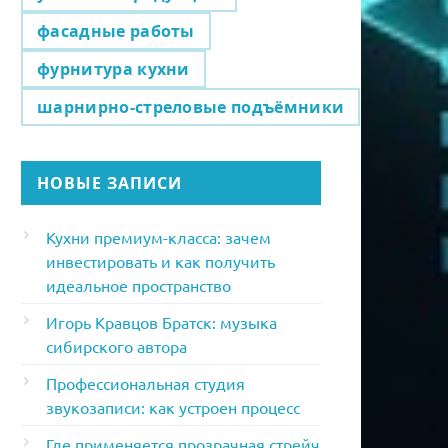
фасадные работы
фурнитура кухни
шарнирно-стреловые подъёмники
НОВЫЕ ЗАПИСИ
Кухни премиум-класса: зачем
инвестировать и как получить
идеальное пространство
Игорь Кравцов Братск: музыка
сибирского автора
Профессиональная студия
звукозаписи: как устроен процесс
Где применяется прозрачная стрейч