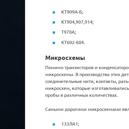
КТ909А-Б;
КТ904,907,914;
Т970А;
КТ602-604.
Микросхемы
Помимо транзисторов и конденсаторо
микросхемы. В производства этих де
соединительные нити, контакты, разъ
микросхем, которые изготавливались
пробы в различных количествах.
Самыми дорогими микросхемами явл
133ЛА1;